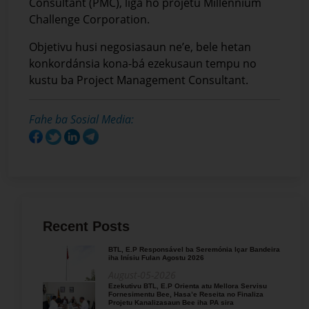
Consultant (PMC), liga ho projetu Millennium
Challenge Corporation.
Objetivu husi negosiasaun ne’e, bele hetan
konkordánsia kona-bá ezekusaun tempu no
kustu ba Project Management Consultant.
Fahe ba Sosial Media:
Recent Posts
BTL, E.P Responsável ba Seremónia Içar Bandeira
iha Inísiu Fulan Agostu 2026
August-05-2026
Ezekutivu BTL, E.P Orienta atu Mellora Servisu
Fornesimentu Bee, Hasa’e Reseita no Finaliza
Projetu Kanalizasaun Bee iha PA sira