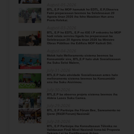
August-05-2026
BTL, E.P ho MOP hamutuk ho EDTL, E.P,Observa
Fatin preparasaun beemos ba Selebrasaun 20
Agostu tinan 2026 iha foho Matabian Hun area
Postu Kelekai.
August-03-2026
BTL, E.P ho EDTL, E.P no IGE I.P enkontru ho MOP
hodi relata servisu ligadu ho preparasaun ba
Selebrasaun 20 Agostu tinan 2026 ba Ministro
Obras Públikas iha Edifisiu MOP Kaikoli Dili.
August-04-2026
Molok halo Melloramentu sistema beemos ba
Konsumidór sira, BTL,E.P halo uluk Sosializasaun
iha Suku Seloi Malere,
July-31-2026
BTL,E.P halo atividade Sosializasaun antes halo
melloramentu sistema beemos ba Konsumidór
sira iha Suku Aisirimou.
July-30-2026
BTL,E.P ba observa projetu sistema beemos iha
Aldeia Lases Suku Camea.
July-29-2026
BTL, E.P Partisipa iha Fórum Bee, Saneamentu no
Ijiene (𝑊𝐴𝑆𝐻 Forum) Nasionál
July-28-2026
BTL, E.P Partisipa iha Konsultasaun Téknika no
Validasaun Finál Nível Nasionál kona-bá Proposta
Dekretu Lei ba Fortifikasaun Ai-han