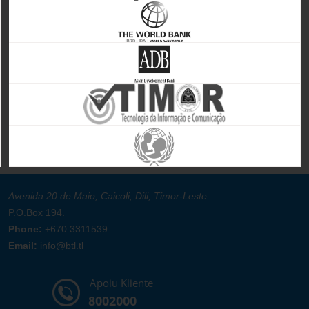
Avenida 20 de Maio, Caicoli, Dili, Timor-Leste
P.O.Box 194.
Phone:
+670 3311539
Email:
info@btl.tl
Apoiu Kliente
8002000