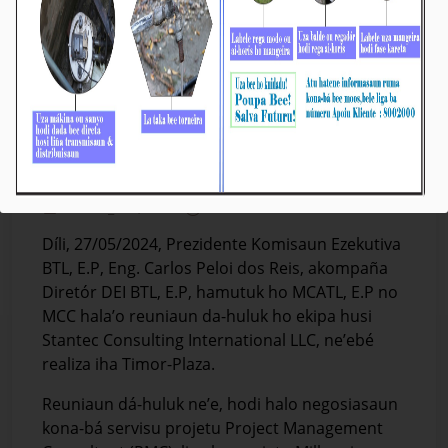
BTL, E.P Hamutuk ho MCA-TP, I.P, MCC
Enkontru ho Stantec Consulting Internasional
LLC
Média_BTL, E.P
27-Maiu-2024
Díli, 27/05/2024, Prezidente Komisaun Ezekutiva
BTL, E.P, Eng. Carlos Peloi dos Reis, akompaña
Diretór DEI BTL, E.P, hamutuk ho MCATL, E.P no
MCC hala’o reuniaun da-huluk ho ekipa husi
Stantec Consulting International LLC, ne’ebé
realiza iha Timor-Plaza.
Reuniaun dá-huluk ne’e, hodi halo negosiasaun
kona-bá servisu projetu Project Management