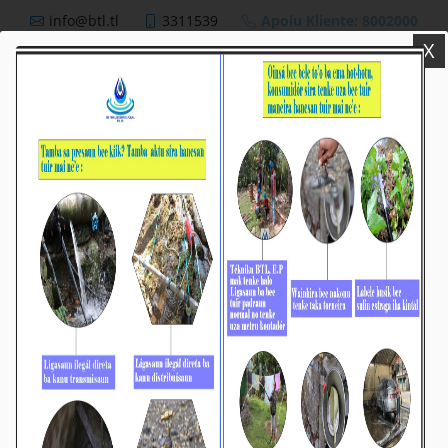
info@btl.tl
3311539
Apoiu Kliente: 8002000
X
BTL,E.P
Nutisia