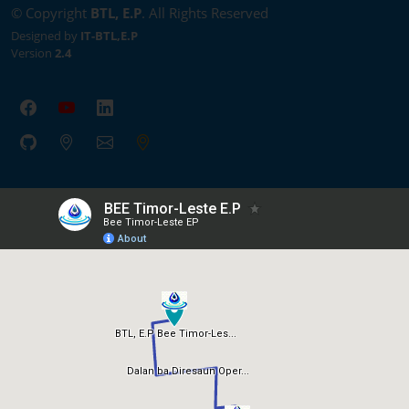
© Copyright
BTL, E.P
. All Rights Reserved
Designed by
IT-BTL,E.P
Version
2.4