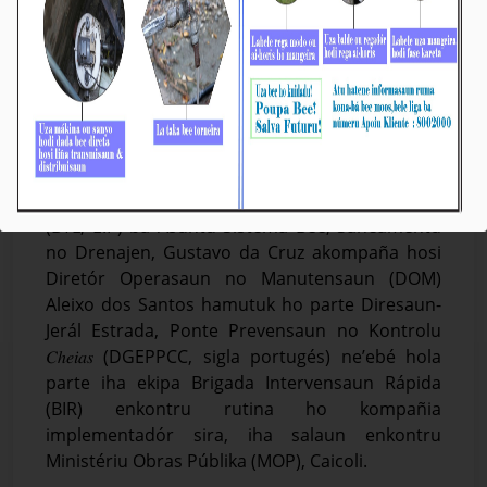
𝐁𝐓𝐋, 𝐄.𝐏: 𝐄𝐤𝐢𝐩𝐚 𝐁𝐈𝐑 𝐄𝐧𝐤𝐨𝐧𝐭𝐫𝐮 𝐑𝐮𝐭𝐢𝐧𝐚 𝐡𝐨
𝐊𝐨𝐦𝐩𝐚𝐧̃𝐢𝐚 𝐈𝐦𝐩𝐥𝐞𝐦𝐞𝐧𝐭𝐚𝐝𝐨́𝐫 𝐋𝐢𝐠𝐚 𝐛𝐚 𝐏𝐫𝐨𝐣𝐞𝐭𝐮
𝐄𝐦𝐞𝐫𝐣𝐞́𝐧𝐬𝐢𝐚 𝐢𝐡𝐚 𝐃𝐢́𝐥𝐢
Média_BTL, E.P
03-Juñu-2024
Díli, 03/06/2024, Vise-Prezidente Komisaun
Ezekutiva Bee Timor-Leste, Empreza Públika
(BTL, E.P) ba Asuntu Sistema Bee, Saneamentu
no Drenajen, Gustavo da Cruz akompaña hosi
Diretór Operasaun no Manutensaun (DOM)
Aleixo dos Santos hamutuk ho parte Diresaun-
Jerál Estrada, Ponte Prevensaun no Kontrolu
𝐶ℎ𝑒𝑖𝑎𝑠 (DGEPPCC, sigla portugés) ne’ebé hola
parte iha ekipa Brigada Intervensaun Rápida
(BIR) enkontru rutina ho kompañia
implementadór sira, iha salaun enkontru
Ministériu Obras Públika (MOP), Caicoli.