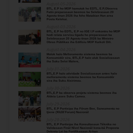
August-05-2026
BTL, E.P ho MOP hamutuk ho EDTL, E.P,Observa
Fatin preparasaun beemos ba Selebrasaun 20
Agostu tinan 2026 iha foho Matabian Hun area
Postu Kelekai.
August-03-2026
BTL, E.P ho EDTL, E.P no IGE I.P enkontru ho MOP
hodi relata servisu ligadu ho preparasaun ba
Selebrasaun 20 Agostu tinan 2026 ba Ministro
Obras Públikas iha Edifisiu MOP Kaikoli Dili.
August-04-2026
Molok halo Melloramentu sistema beemos ba
Konsumidór sira, BTL,E.P halo uluk Sosializasaun
iha Suku Seloi Malere,
July-31-2026
BTL,E.P halo atividade Sosializasaun antes halo
melloramentu sistema beemos ba Konsumidór
sira iha Suku Aisirimou.
July-30-2026
BTL,E.P ba observa projetu sistema beemos iha
Aldeia Lases Suku Camea.
July-29-2026
BTL, E.P Partisipa iha Fórum Bee, Saneamentu no
Ijiene (𝑊𝐴𝑆𝐻 Forum) Nasionál
July-28-2026
BTL, E.P Partisipa iha Konsultasaun Téknika no
Validasaun Finál Nível Nasionál kona-bá Proposta
Dekretu Lei ba Fortifikasaun Ai-han