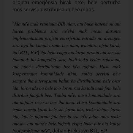
projetu emerjénsia hirak ne’e, bele perturba
mos servisu distribuisaun bee moos.
“𝐼𝑑𝑎 𝑛𝑒’𝑒 𝑚𝑎𝑘 𝑟𝑒𝑢𝑛𝑖𝑎𝑢𝑛 𝐵𝐼𝑅 𝑛𝑖𝑎𝑛, 𝑎𝑡𝑢 𝑏𝑢𝑘𝑎 ℎ𝑎𝑡𝑒𝑛𝑒 𝑜𝑢 𝑎𝑡𝑢
ℎ𝑎𝑟𝑒𝑒 𝑝𝑟𝑜𝑏𝑙𝑒𝑚𝑎 𝑠𝑖𝑟𝑎 𝑛𝑒’𝑒𝑏𝑒́ 𝑚𝑎𝑘 𝑚𝑜𝑠𝑢 𝑑𝑢𝑟𝑎𝑛𝑡𝑒
𝑖𝑚𝑝𝑙𝑒𝑚𝑒𝑛𝑡𝑎𝑠𝑎𝑢𝑛 𝑝𝑟𝑜𝑗𝑒𝑡𝑢 𝑒𝑚𝑒𝑟𝑗𝑒́𝑛𝑠𝑖𝑎 𝑒𝑠𝑡𝑟𝑎𝑑𝑎 𝑛𝑜 𝑑𝑟𝑒𝑛𝑎𝑗𝑒𝑛
𝑠𝑖𝑟𝑎 𝑙𝑖𝑔𝑎 ℎ𝑜 𝑘𝑎𝑛𝑎𝑙𝑖𝑧𝑎𝑠𝑎𝑢𝑛 𝑏𝑒𝑒 𝑛𝑖𝑎𝑛, 𝑤𝑎𝑖𝑛ℎ𝑖𝑟𝑎 𝑎𝑓𝑒𝑡𝑎 𝑘𝑎𝑟𝑖𝑘,
𝑖𝑡𝑎 (𝐵𝑇𝐿, 𝐸.𝑃) 𝑖ℎ𝑎 ℎ𝑒𝑙𝑎 𝑒𝑘𝑖𝑝𝑎 𝑛𝑖𝑎 𝑙𝑎𝑟𝑎𝑛 𝑝𝑟𝑜𝑛𝑡𝑢 𝑎𝑡𝑢 𝑠𝑒𝑟𝑣𝑖𝑠𝑢
ℎ𝑎𝑚𝑢𝑡𝑢𝑘 ℎ𝑜 𝑘𝑜𝑚𝑝𝑎𝑛̃𝑖𝑎 𝑠𝑖𝑟𝑎, ℎ𝑜𝑑𝑖 𝑏𝑢𝑘𝑎 𝑘𝑒𝑑𝑎𝑠 𝑠𝑜𝑙𝑢𝑠𝑎𝑢𝑛,
𝑎𝑡𝑢 𝑛𝑢𝑛𝑒’𝑒 𝑑𝑖𝑠𝑡𝑟𝑖𝑏𝑢𝑖𝑠𝑎𝑢𝑛 𝑏𝑒𝑒 𝑙𝑎’𝑜 𝑛𝑎𝑓𝑎𝑡𝑖𝑛. 𝐻𝑢𝑠𝑢 𝑚𝑎𝑘
𝑘𝑜𝑜𝑝𝑒𝑟𝑎𝑠𝑎𝑢𝑛 𝑘𝑜𝑚𝑢𝑛𝑖𝑑𝑎𝑑𝑒 𝑛𝑖𝑎𝑛, 𝑡𝑎𝑛𝑏𝑎 𝑠𝑒𝑟𝑣𝑖𝑠𝑢 𝑛𝑒’𝑒
𝑠𝑒𝑚𝑝𝑟𝑒 𝑖ℎ𝑎 𝑖𝑛𝑡𝑒𝑟𝑢𝑝𝑠𝑎𝑢𝑛 𝑏𝑎𝑙𝑢𝑛 𝑏𝑎 𝑑𝑖𝑠𝑡𝑟𝑖𝑏𝑢𝑖𝑠𝑎𝑢𝑛 𝑏𝑒𝑙𝑒 𝑜𝑟𝑎𝑠
𝑖𝑑𝑎, 𝑙𝑜𝑟𝑜𝑛 𝑖𝑑𝑎 𝑜𝑢 𝑏𝑒𝑙𝑒 𝑡𝑜’𝑜 𝑙𝑜𝑟𝑜𝑛 𝑟𝑢𝑎 𝑘𝑎 𝑡𝑜𝑙𝑢 𝑚𝑎𝑘 𝑓𝑜𝑖𝑛 𝑏𝑒𝑙𝑒
𝑑𝑖𝑠𝑡𝑟𝑖𝑏𝑢𝑖 𝑓𝑖𝑙𝑎-𝑓𝑎𝑙𝑖 𝑏𝑒𝑒. 𝑇𝑎𝑛𝑏𝑎 𝑛𝑒’𝑒, ℎ𝑢𝑠𝑢 𝑘𝑜𝑚𝑢𝑛𝑖𝑑𝑎𝑑𝑒 𝑠𝑖𝑟𝑎
𝑎𝑡𝑢 𝑛𝑎𝑓𝑎𝑡𝑖𝑛 𝑟𝑒𝑧𝑒𝑟𝑣𝑎 𝑏𝑒𝑒 𝑖ℎ𝑎 𝑢𝑚𝑎. 𝐻𝑢𝑠𝑢 𝑘𝑜𝑚𝑢𝑛𝑖𝑑𝑎𝑑𝑒 𝑠𝑖𝑟𝑎
𝑡𝑒𝑛𝑘𝑒 𝑜𝑛𝑒𝑠𝑡𝑢 𝑘𝑎𝑟𝑖𝑘 𝑏𝑒𝑙𝑒 𝑠𝑎𝑖 𝑙𝑜𝑟𝑜𝑛 𝑖𝑑𝑎, 𝑡𝑒𝑛𝑘𝑒 𝑑𝑒ℎ𝑎𝑛 𝑙𝑜𝑟𝑜𝑛
𝑖𝑑𝑎, 𝑙𝑎𝑏𝑒𝑙𝑒 𝑖𝑛𝑓𝑜𝑟𝑚𝑎 𝑓𝑎𝑙𝑖 𝑏𝑒𝑒 𝑙𝑎 𝑠𝑎𝑖 𝑡𝑜’𝑜 𝑓𝑢𝑙𝑎𝑛 𝑜𝑛𝑎, 𝑡𝑒𝑛𝑘𝑒
𝑜𝑛𝑒𝑠𝑡𝑢, 𝑎𝑡𝑢 𝑛𝑢𝑛𝑒’𝑒 𝑏𝑒𝑙𝑒 ℎ𝑎𝑓𝑎𝑠𝑖𝑙 𝑒𝑘𝑖𝑝𝑎 𝑏𝑢𝑘𝑎 𝑡𝑢𝑖𝑟 𝑛𝑖𝑎 𝑘𝑎𝑢𝑧𝑎
ℎ𝑜𝑠𝑖 𝑝𝑟𝑜𝑏𝑙𝑒𝑚𝑎 𝑛𝑒’𝑒”, dehan Ezekutivu BTL, E.P