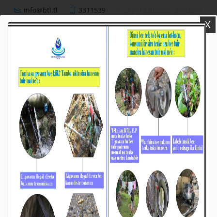
info@btl.tl
3311539
Apoiu Kliente: 8002000
X
BTL,E.P
Nutisia