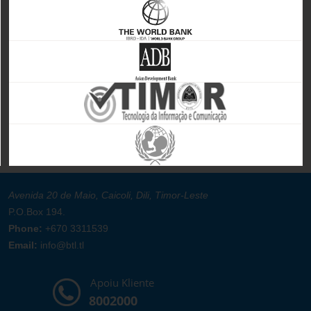
Avenida 20 de Maio, Caicoli, Dili, Timor-Leste
P.O.Box 194.
Phone:
+670 3311539
Email:
info@btl.tl
Apoiu Kliente
8002000