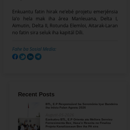
Enkuantu fatin hirak ne’ebé projetu emerjénsia
la’o hela mak iha área Manleuana, Delta I,
Aimutin, Delta II, Rotunda Elemloi, Aitarak-Laran
no fatin sira seluk iha kapitál Díli.
Fahe ba Sosial Media:
Recent Posts
BTL, E.P Responsável ba Seremónia Içar Bandeira
iha Inísiu Fulan Agostu 2026
August-05-2026
Ezekutivu BTL, E.P Orienta atu Mellora Servisu
Fornesimentu Bee, Hasa’e Reseita no Finaliza
Projetu Kanalizasaun Bee iha PA sira