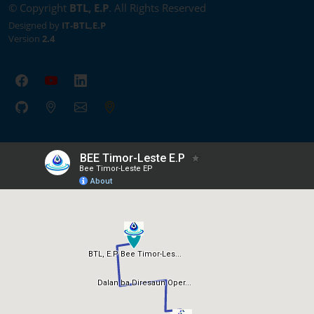
© Copyright
BTL, E.P
. All Rights Reserved
Designed by
IT-BTL,E.P
Version
2.4