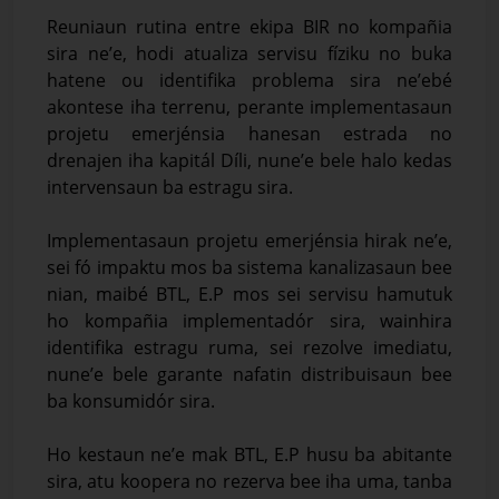
Reuniaun rutina entre ekipa BIR no kompañia
sira ne’e, hodi atualiza servisu fíziku no buka
hatene ou identifika problema sira ne’ebé
akontese iha terrenu, perante implementasaun
projetu emerjénsia hanesan estrada no
drenajen iha kapitál Díli, nune’e bele halo kedas
intervensaun ba estragu sira.
Implementasaun projetu emerjénsia hirak ne’e,
sei fó impaktu mos ba sistema kanalizasaun bee
nian, maibé BTL, E.P mos sei servisu hamutuk
ho kompañia implementadór sira, wainhira
identifika estragu ruma, sei rezolve imediatu,
nune’e bele garante nafatin distribuisaun bee
ba konsumidór sira.
Ho kestaun ne’e mak BTL, E.P husu ba abitante
sira, atu koopera no rezerva bee iha uma, tanba