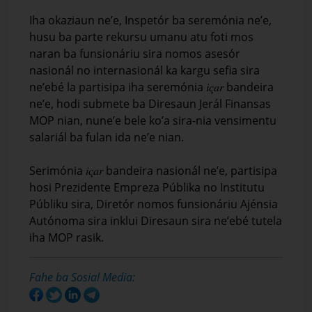
Iha okaziaun ne’e, Inspetór ba seremónia ne’e,
husu ba parte rekursu umanu atu foti mos
naran ba funsionáriu sira nomos asesór
nasionál no internasionál ka kargu sefia sira
ne’ebé la partisipa iha seremónia 𝑖𝑐̧𝑎𝑟 bandeira
ne’e, hodi submete ba Diresaun Jerál Finansas
MOP nian, nune’e bele ko’a sira-nia vensimentu
salariál ba fulan ida ne’e nian.
Serimónia 𝑖𝑐̧𝑎𝑟 bandeira nasionál ne’e, partisipa
hosi Prezidente Empreza Públika no Institutu
Públiku sira, Diretór nomos funsionáriu Ajénsia
Autónoma sira inklui Diresaun sira ne’ebé tutela
iha MOP rasik.
Fahe ba Sosial Media: