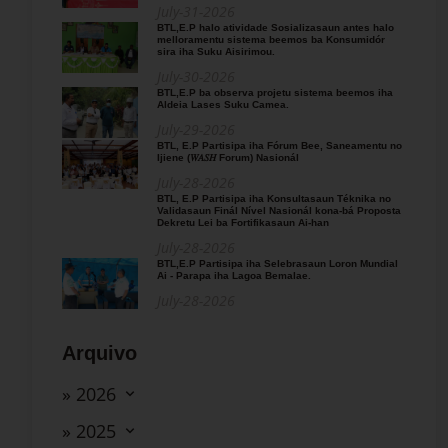
July-31-2026
BTL,E.P halo atividade Sosializasaun antes halo
melloramentu sistema beemos ba Konsumidór
sira iha Suku Aisirimou.
July-30-2026
BTL,E.P ba observa projetu sistema beemos iha
Aldeia Lases Suku Camea.
July-29-2026
BTL, E.P Partisipa iha Fórum Bee, Saneamentu no
Ijiene (𝑊𝐴𝑆𝐻 Forum) Nasionál
July-28-2026
BTL, E.P Partisipa iha Konsultasaun Téknika no
Validasaun Finál Nível Nasionál kona-bá Proposta
Dekretu Lei ba Fortifikasaun Ai-han
July-28-2026
BTL,E.P Partisipa iha Selebrasaun Loron Mundial
Ai - Parapa iha Lagoa Bemalae.
July-28-2026
Arquivo
» 2026
» 2025