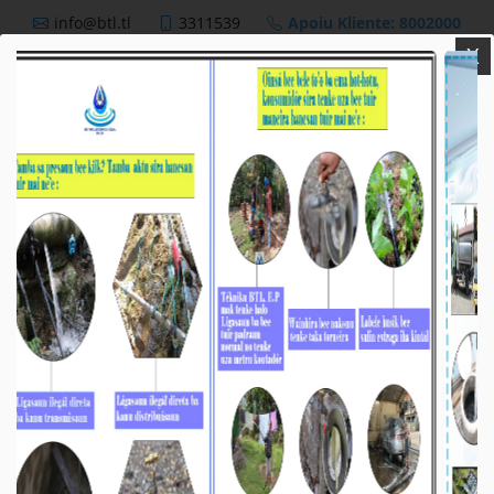
info@btl.tl
3311539
Apoiu Kliente: 8002000
X
BTL,E.P
Nutisia