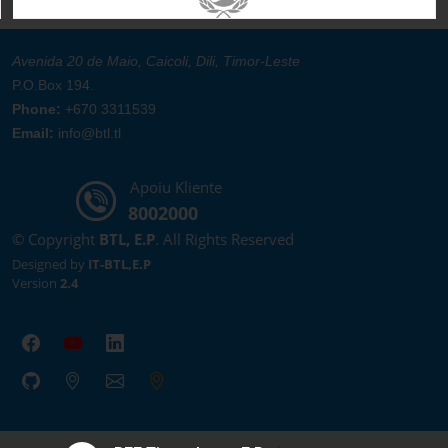
Avenida 20 de Maio, Caicoli, Dili, Timor-Leste
P.O.Box 194.
Phone:
+670 3311539
Email:
info@btl.tl
Apoiu Kliente
8002000
© Copyright
BTL, E.P
. All Rights Reserved
Designed by
IT-BTL,E.P
Version
2.4