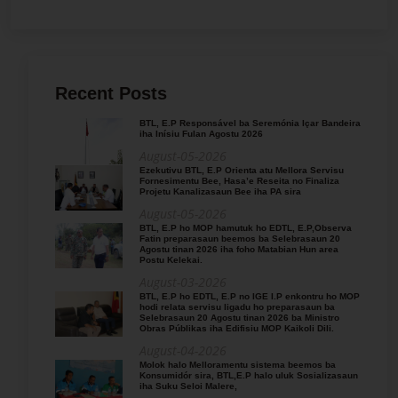
Recent Posts
BTL, E.P Responsável ba Seremónia Içar Bandeira
iha Inísiu Fulan Agostu 2026
August-05-2026
Ezekutivu BTL, E.P Orienta atu Mellora Servisu
Fornesimentu Bee, Hasa’e Reseita no Finaliza
Projetu Kanalizasaun Bee iha PA sira
August-05-2026
BTL, E.P ho MOP hamutuk ho EDTL, E.P,Observa
Fatin preparasaun beemos ba Selebrasaun 20
Agostu tinan 2026 iha foho Matabian Hun area
Postu Kelekai.
August-03-2026
BTL, E.P ho EDTL, E.P no IGE I.P enkontru ho MOP
hodi relata servisu ligadu ho preparasaun ba
Selebrasaun 20 Agostu tinan 2026 ba Ministro
Obras Públikas iha Edifisiu MOP Kaikoli Dili.
August-04-2026
Molok halo Melloramentu sistema beemos ba
Konsumidór sira, BTL,E.P halo uluk Sosializasaun
iha Suku Seloi Malere,