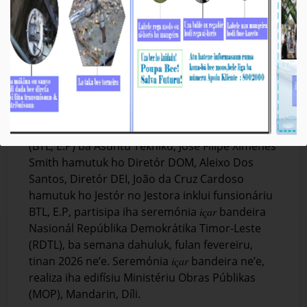
𝐁𝐓𝐋, 𝐄.𝐏 𝐏𝐚𝐫𝐭𝐢𝐬𝐢𝐩𝐚 𝐢𝐡𝐚 𝐒𝐞𝐫𝐞𝐦𝐨́𝐧𝐢𝐚 𝐼𝑐̧𝑎𝑟 𝐁𝐚𝐧𝐝𝐞𝐢𝐫𝐚
𝐍𝐚𝐬𝐢𝐨𝐧𝐚𝐥 𝐑𝐃𝐓𝐋 𝐛𝐚 𝐒𝐞𝐦𝐚𝐧𝐚 𝐃𝐚𝐡𝐮𝐥𝐮𝐤 𝐅𝐮𝐥𝐚𝐧
𝐅𝐞𝐯𝐞𝐫𝐞𝐢𝐫𝐮 𝐧𝐢𝐚𝐧
Média_BTL, E.P
02-Febreiru-2026
𝐃𝐢́𝐥𝐢, 𝟎𝟐 𝐅𝐞𝐯𝐞𝐫𝐞𝐢𝐫𝐮 𝟐𝟎𝟐𝟔. Vise-Prezidente Komisaun
Ezekutiva (KE) Bee Timor-Leste, Empreza Públika
(BTL, E.P) ba Asuntu Tékniku, José Filipe Ximenes
Smith hamutuk ho Diretór DOM, Aleixo Dos
Santos, Diretór DEI, João da Cruz Cardoso
hamutuk ho Jestór no Jestora inklui funsionáriu
BTL, E.P, partisipa iha seremónia 𝑖𝑐̧𝑎𝑟 bandeira
Nasionál Repúblika Demokrátika Timor-Leste
(RDTL), ba semana dahuluk, fulan fevereiru,
tinan 2026 ne’e. Seremónia 𝑖𝑐̧𝑎𝑟 bandeira ne’e,
realiza iha edifísiu Ministériu Obras Públikas
(MOP), Mandarin, Díli.