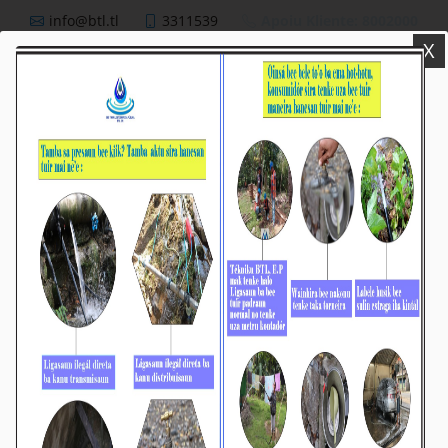
info@btl.tl
3311539
Apoiu Kliente: 8002000
X
BTL,E.P
Nutisia