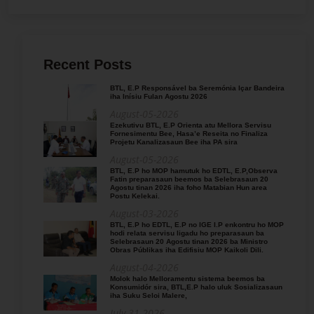
Recent Posts
BTL, E.P Responsável ba Seremónia Içar Bandeira
iha Inísiu Fulan Agostu 2026
August-05-2026
Ezekutivu BTL, E.P Orienta atu Mellora Servisu
Fornesimentu Bee, Hasa’e Reseita no Finaliza
Projetu Kanalizasaun Bee iha PA sira
August-05-2026
BTL, E.P ho MOP hamutuk ho EDTL, E.P,Observa
Fatin preparasaun beemos ba Selebrasaun 20
Agostu tinan 2026 iha foho Matabian Hun area
Postu Kelekai.
August-03-2026
BTL, E.P ho EDTL, E.P no IGE I.P enkontru ho MOP
hodi relata servisu ligadu ho preparasaun ba
Selebrasaun 20 Agostu tinan 2026 ba Ministro
Obras Públikas iha Edifisiu MOP Kaikoli Dili.
August-04-2026
Molok halo Melloramentu sistema beemos ba
Konsumidór sira, BTL,E.P halo uluk Sosializasaun
iha Suku Seloi Malere,
July-31-2026