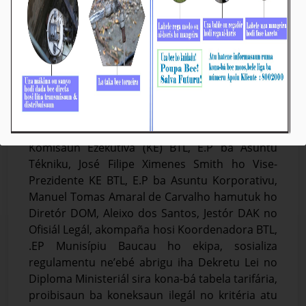
BTL, E.P Disemina Regulamentu sira Molok
Inaugura Sistema Kanalizasaun no Fornese
Bee ba Komunidade iha PA Laga
Média_BTL, E.P
26-Marsu-2026
𝐁𝐚𝐮𝐜𝐚𝐮, 𝟐𝟔 𝐌𝐚𝐫𝐬𝐮 𝟐𝟎𝟐𝟔. Vise-Prezidente
Komisaun Ezekutiva (KE) BTL, E.P ba Asuntu
Tékniku, José Filipe Ximenes Smith ho Vise-
Prezidente KE BTL, E.P ba Asuntu Korporativu,
Manuel Tomas Amaral de Carvalho hamutuk ho
Diretór DOM, Aleixo dos Santos, Jestór DAK no
Ofisiál Legál, akompaña hosi Koordenadora BTL,
.EP Munisípiu Baucau ho ekipa, sosializa
regulamentu ne’ebé abrigu iha Dekretu Lei no
Diploma Ministeriál sira kona-bá tabela tarifária,
proibisaun ba koneksaun ilegál no kritéria atu