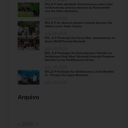
BTL,E.P halo atividade Sosializasaun antes halo
melloramentu sistema beemos ba Konsumidór
sira iha Suku Aisirimou.
July-30-2026
BTL,E.P ba observa projetu sistema beemos iha
Aldeia Lases Suku Camea.
July-29-2026
BTL, E.P Partisipa iha Fórum Bee, Saneamentu no
Ijiene (𝑊𝐴𝑆𝐻 Forum) Nasionál
July-28-2026
BTL, E.P Partisipa iha Konsultasaun Téknika no
Validasaun Finál Nível Nasionál kona-bá Proposta
Dekretu Lei ba Fortifikasaun Ai-han
July-28-2026
BTL,E.P Partisipa iha Selebrasaun Loron Mundial
Ai - Parapa iha Lagoa Bemalae.
July-28-2026
Arquivo
» 2026
» 2025