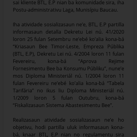
sai kliente BTL, E.P nian ba komunidade sira, iha
Postu-administrativu Laga, Munisípiu Baucau.
Iha atividade sosializasaun ne’e, BTL, E.P partilla
informasaun detalla Dekretu Lei nú. 41/2020
loron 25 fulan Setembru ne’ebé ko’alia kona-bá
“Kriasaun Bee Timor-Leste, Empreza Públika
(BTL, E.P), Dekretu Lei nú. 4/2004 loron 11 fulan
Fevereiru, kona-bá “Aprova Rejime
Fornesimentu Bee ba Konsumu Públiku”, nune’e
mos Diploma Ministeriál nú. 1/2004 loron 11
fulan Fevereiru ne’ebé ko’alia kona-bá “Tabela
Tarifária” no ikus liu Diploma Ministeriál nú.
1/2009 loron 5 fulan Outubru, kona-bá
“Fiskalizasaun Sistema Abastesimentu Bee”.
Realizasaun atividade sosializasaun ne’e ho
objetivu, hodi partilla uluk informasaun kona-
bá, knaar BTL, E.P nian no regulamentu sira