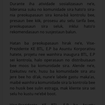
Durante iha atividade sosializasaun ne’e,
lideransa suku no komunidade sira hato’o sira-
nia preokupasaun sira kona-bá kontrolu bee,
presaun bee kiik, prosesu atu selu tarifa bee,
preokupasaun sira seluk, inklui hato’o
rekomendasaun no susjestaun balun.
Hatan ba preokupasaun hirak ne’e, Vise-
Prezidente KE BTL, E.P ba Asuntu Korporativu
hatete, projetu nee wainhira inaugura BTL, E.P
sei kontrola, halo operasaun no distribuisaun
bee moos ba komunidade sira. Alende ne’e,
Ezekutivu ne’e, husu ba komunidade sira atu
jere bee ho di’ak, nune’e labele gastu maka’as,
maibé wainhira komunidade sira la kontrola bee
no husik bee sulin estraga, mak kliente sira sei
selu ho kustu ne’ebé boot.
Vise-Prezidente KE BTL, E.P ba Asuntu