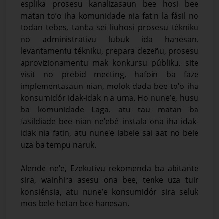
esplika prosesu kanalizasaun bee hosi bee
matan to’o iha komunidade nia fatin la fásil no
todan tebes, tanba sei liuhosi prosesu tékniku
no administrativu lubuk ida hanesan,
levantamentu tékniku, prepara dezeñu, prosesu
aprovizionamentu mak konkursu públiku, site
visit no prebid meeting, hafoin ba faze
implementasaun nian, molok dada bee to’o iha
konsumidór idak-idak nia uma. Ho nune’e, husu
ba komunidade Laga, atu tau matan ba
fasildiade bee nian ne’ebé instala ona iha idak-
idak nia fatin, atu nune’e labele sai aat no bele
uza ba tempu naruk.
Alende ne’e, Ezekutivu rekomenda ba abitante
sira, wainhira asesu ona bee, tenke uza tuir
konsiénsia, atu nune’e konsumidór sira seluk
mos bele hetan bee hanesan.