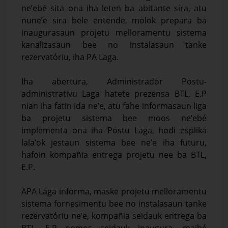
ne’ebé sita ona iha leten ba abitante sira, atu
nune’e sira bele entende, molok prepara ba
inaugurasaun projetu melloramentu sistema
kanalizasaun bee no instalasaun tanke
rezervatóriu, iha PA Laga.
Iha abertura, Administradór Postu-
administrativu Laga hatete prezensa BTL, E.P
nian iha fatin ida ne’e, atu fahe informasaun liga
ba projetu sistema bee moos ne’ebé
implementa ona iha Postu Laga, hodi esplika
lala’ok jestaun sistema bee ne’e iha futuru,
hafoin kompañia entrega projetu nee ba BTL,
E.P.
APA Laga informa, maske projetu melloramentu
sistema fornesimentu bee no instalasaun tanke
rezervatóriu ne’e, kompañia seidauk entrega ba
BTL, E.P nomos seidauk inaugura, maibé