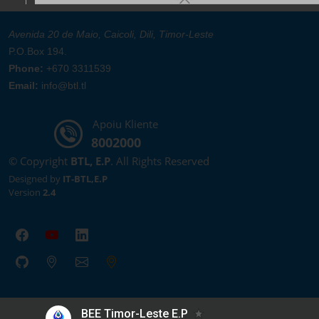
Avenida 20 de Maio, Caicoli, Dili, Timor-Leste
P.O.Box 194.
Phone:
+670 3311539
Email:
info@btl.tl
Apoiu Kliente
8002000
© Copyright
BTL, E.P
. All Rights Reserved
Designed by
IT-BTL,E.P
Version
2.4