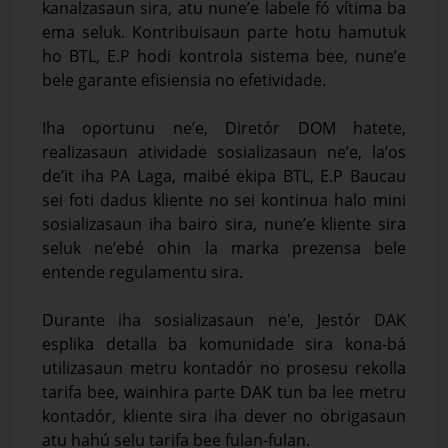
kanalzasaun sira, atu nune’e labele fó vítima ba
ema seluk. Kontribuisaun parte hotu hamutuk
ho BTL, E.P hodi kontrola sistema bee, nune’e
bele garante efisiensia no efetividade.
Iha oportunu ne’e, Diretór DOM hatete,
realizasaun atividade sosializasaun ne’e, la’os
de’it iha PA Laga, maibé ekipa BTL, E.P Baucau
sei foti dadus kliente no sei kontinua halo mini
sosializasaun iha bairo sira, nune’e kliente sira
seluk ne’ebé ohin la marka prezensa bele
entende regulamentu sira.
Durante iha sosializasaun ne'e, Jestór DAK
esplika detalla ba komunidade sira kona-bá
utilizasaun metru kontadór no prosesu rekolla
tarifa bee, wainhira parte DAK tun ba lee metru
kontadór, kliente sira iha dever no obrigasaun
atu hahú selu tarifa bee fulan-fulan.