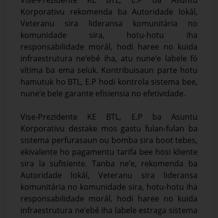
Korporativu rekomenda ba Autoridade lokál,
Veteranu sira lideransa komunitária no
komunidade sira, hotu-hotu iha
responsabilidade morál, hodi haree no kuida
infraestrutura ne’ebé iha, atu nune’e labele fó
vítima ba ema seluk. Kontribuisaun parte hotu
hamutuk ho BTL, E.P hodi kontrola sistema bee,
nune’e bele garante efisiensia no efetividade.
Vise-Prezidente KE BTL, E.P ba Asuntu
Korporativu destake mos gastu fulan-fulan ba
sistema perfurasaun ou bomba sira boot tebes,
ekivalente ho pagamentu tarifa bee hosi kliente
sira la sufisiente. Tanba ne’e, rekomenda ba
Autoridade lokál, Veteranu sira lideransa
komunitária no komunidade sira, hotu-hotu iha
responsabilidade morál, hodi haree no kuida
infraestrutura ne’ebé iha labele estraga sistema