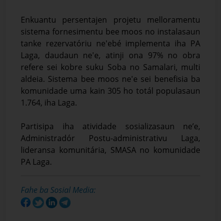
Enkuantu persentajen projetu melloramentu
sistema fornesimentu bee moos no instalasaun
tanke rezervatóriu ne'ebé implementa iha PA
Laga, daudaun ne'e, atinji ona 97% no obra
refere sei kobre suku Soba no Samalari, multi
aldeia. Sistema bee moos ne'e sei benefisia ba
komunidade uma kain 305 ho totál populasaun
1.764, iha Laga.
Partisipa iha atividade sosializasaun ne’e,
Administradór Postu-administrativu Laga,
lideransa komunitária, SMASA no komunidade
PA Laga.
Fahe ba Sosial Media: