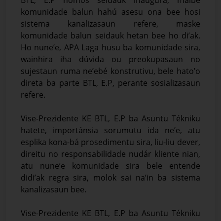
komunidade balun hahú asesu ona bee hosi
sistema kanalizasaun refere, maske
komunidade balun seidauk hetan bee ho di’ak.
Ho nune’e, APA Laga husu ba komunidade sira,
wainhira iha dúvida ou preokupasaun no
sujestaun ruma ne’ebé konstrutivu, bele hato’o
direta ba parte BTL, E.P, perante sosializasaun
refere.
Vise-Prezidente KE BTL, E.P ba Asuntu Tékniku
hatete, importánsia sorumutu ida ne’e, atu
esplika kona-bá prosedimentu sira, liu-liu dever,
direitu no responsabilidade nudár kliente nian,
atu nune’e komunidade sira bele entende
didi’ak regra sira, molok sai na’in ba sistema
kanalizasaun bee.
Vise-Prezidente KE BTL, E.P ba Asuntu Tékniku