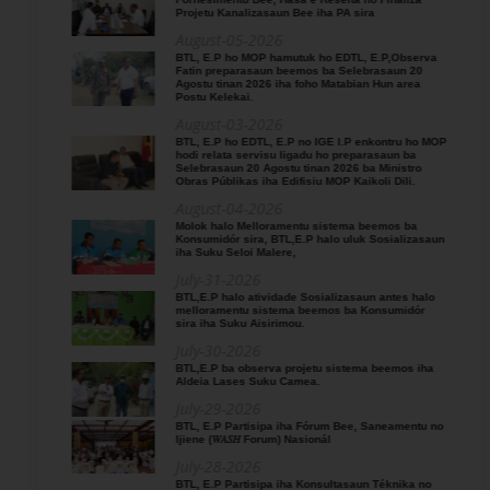
Projetu Kanalizasaun Bee iha PA sira
August-05-2026
BTL, E.P ho MOP hamutuk ho EDTL, E.P,Observa
Fatin preparasaun beemos ba Selebrasaun 20
Agostu tinan 2026 iha foho Matabian Hun area
Postu Kelekai.
August-03-2026
BTL, E.P ho EDTL, E.P no IGE I.P enkontru ho MOP
hodi relata servisu ligadu ho preparasaun ba
Selebrasaun 20 Agostu tinan 2026 ba Ministro
Obras Públikas iha Edifisiu MOP Kaikoli Dili.
August-04-2026
Molok halo Melloramentu sistema beemos ba
Konsumidór sira, BTL,E.P halo uluk Sosializasaun
iha Suku Seloi Malere,
July-31-2026
BTL,E.P halo atividade Sosializasaun antes halo
melloramentu sistema beemos ba Konsumidór
sira iha Suku Aisirimou.
July-30-2026
BTL,E.P ba observa projetu sistema beemos iha
Aldeia Lases Suku Camea.
July-29-2026
BTL, E.P Partisipa iha Fórum Bee, Saneamentu no
Ijiene (𝑊𝐴𝑆𝐻 Forum) Nasionál
July-28-2026
BTL, E.P Partisipa iha Konsultasaun Téknika no