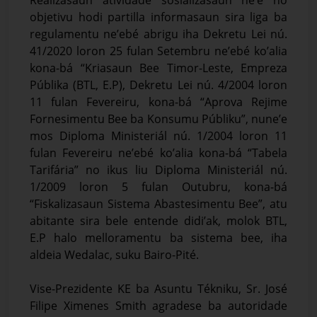
Realizasaun atividade sosializasaun ne’e ho
objetivu hodi partilla informasaun sira liga ba
regulamentu ne’ebé abrigu iha Dekretu Lei nú.
41/2020 loron 25 fulan Setembru ne’ebé ko’alia
kona-bá “Kriasaun Bee Timor-Leste, Empreza
Públika (BTL, E.P), Dekretu Lei nú. 4/2004 loron
11 fulan Fevereiru, kona-bá “Aprova Rejime
Fornesimentu Bee ba Konsumu Públiku”, nune’e
mos Diploma Ministeriál nú. 1/2004 loron 11
fulan Fevereiru ne’ebé ko’alia kona-bá “Tabela
Tarifária” no ikus liu Diploma Ministeriál nú.
1/2009 loron 5 fulan Outubru, kona-bá
“Fiskalizasaun Sistema Abastesimentu Bee”, atu
abitante sira bele entende didi’ak, molok BTL,
E.P halo melloramentu ba sistema bee, iha
aldeia Wedalac, suku Bairo-Pité.
Vise-Prezidente KE ba Asuntu Tékniku, Sr. José
Filipe Ximenes Smith agradese ba autoridade