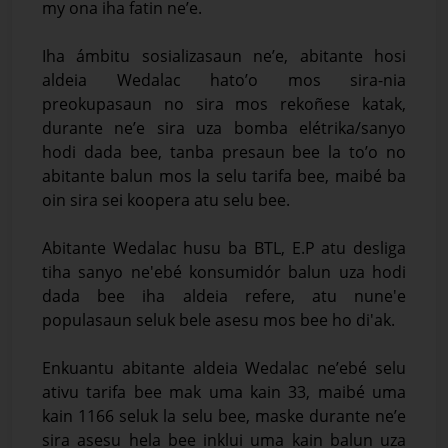
my ona iha fatin ne’e.
Iha ámbitu sosializasaun ne’e, abitante hosi
aldeia Wedalac hato’o mos sira-nia
preokupasaun no sira mos rekoñese katak,
durante ne’e sira uza bomba elétrika/sanyo
hodi dada bee, tanba presaun bee la to’o no
abitante balun mos la selu tarifa bee, maibé ba
oin sira sei koopera atu selu bee.
Abitante Wedalac husu ba BTL, E.P atu desliga
tiha sanyo ne'ebé konsumidór balun uza hodi
dada bee iha aldeia refere, atu nune'e
populasaun seluk bele asesu mos bee ho di'ak.
Enkuantu abitante aldeia Wedalac ne’ebé selu
ativu tarifa bee mak uma kain 33, maibé uma
kain 1166 seluk la selu bee, maske durante ne’e
sira asesu hela bee inklui uma kain balun uza