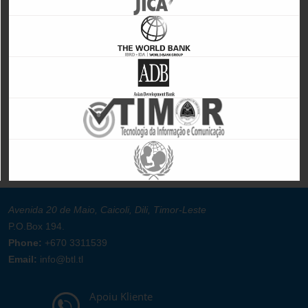
Avenida 20 de Maio, Caicoli, Dili, Timor-Leste
P.O.Box 194.
Phone:
+670 3311539
Email:
info@btl.tl
Apoiu Kliente