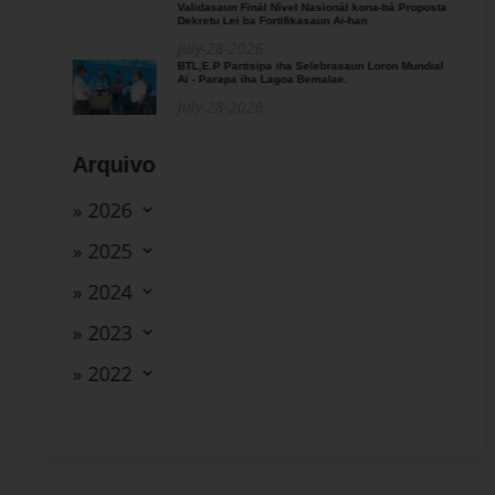
Validasaun Finál Nível Nasionál kona-bá Proposta
Dekretu Lei ba Fortifikasaun Ai-han
July-28-2026
BTL,E.P Partisipa iha Selebrasaun Loron Mundial
Ai - Parapa iha Lagoa Bemalae.
July-28-2026
Arquivo
» 2026
» 2025
» 2024
» 2023
» 2022