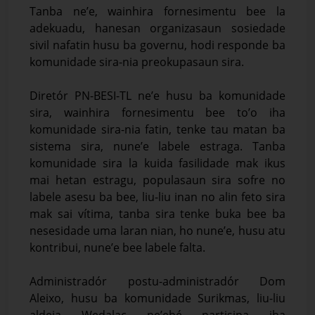
Tanba ne’e, wainhira fornesimentu bee la
adekuadu, hanesan organizasaun sosiedade
sivil nafatin husu ba governu, hodi responde ba
komunidade sira-nia preokupasaun sira.
Diretór PN-BESI-TL ne’e husu ba komunidade
sira, wainhira fornesimentu bee to’o iha
komunidade sira-nia fatin, tenke tau matan ba
sistema sira, nune’e labele estraga. Tanba
komunidade sira la kuida fasilidade mak ikus
mai hetan estragu, populasaun sira sofre no
labele asesu ba bee, liu-liu inan no alin feto sira
mak sai vítima, tanba sira tenke buka bee ba
nesesidade uma laran nian, ho nune’e, husu atu
kontribui, nune’e bee labele falta.
Administradór postu-administradór Dom
Aleixo, husu ba komunidade Surikmas, liu-liu