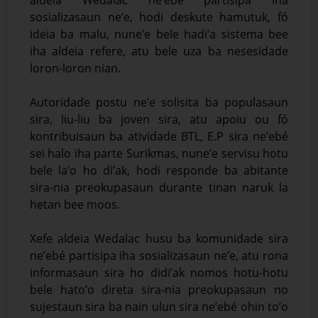
aldeia Wedalac ne’ebé partisipa iha
sosializasaun ne’e, hodi deskute hamutuk, fó
ideia ba malu, nune’e bele hadi’a sistema bee
iha aldeia refere, atu bele uza ba nesesidade
loron-loron nian.
Autoridade postu ne’e solisita ba populasaun
sira, liu-liu ba joven sira, atu apoiu ou fó
kontribuisaun ba atividade BTL, E.P sira ne’ebé
sei halo iha parte Surikmas, nune’e servisu hotu
bele la’o ho di’ak, hodi responde ba abitante
sira-nia preokupasaun durante tinan naruk la
hetan bee moos.
Xefe aldeia Wedalac husu ba komunidade sira
ne’ebé partisipa iha sosializasaun ne’e, atu rona
informasaun sira ho didi’ak nomos hotu-hotu
bele hato’o direta sira-nia preokupasaun no
sujestaun sira ba nain ulun sira ne’ebé ohin to’o