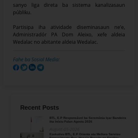
sanyo liga direta ba sistema kanalizasaun
públiku.
Partisipa iha atividade diseminasaun ne’e,
Administradór PA Dom Aleixo, xefe aldeia
Wedalac no abitante aldeia Wedalac.
Fahe ba Sosial Media:
Recent Posts
BTL, E.P Responsável ba Seremónia Içar Bandeira
iha Inísiu Fulan Agostu 2026
August-05-2026
Ezekutivu BTL, E.P Orienta atu Mellora Servisu
Fornesimentu Bee, Hasa’e Reseita no Finaliza