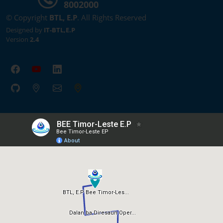
8002000
© Copyright
BTL, E.P
. All Rights Reserved
Designed by
IT-BTL,E.P
Version
2.4