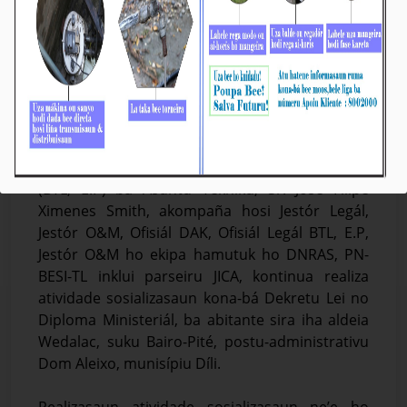
BTL, E.P Disemina DL & DM ba Abitante Aldeia
Wedalac
Média_BTL, E.P
09-Abril-2025
Díli, 09/04/2025, Vise-Prezidente Komisaun
Ezekutiva (KE) Bee Timor-Leste Empreza Públika
(BTL, E.P) ba Asuntu Tékniku, Sr. José Filipe
Ximenes Smith, akompaña hosi Jestór Legál,
Jestór O&M, Ofisiál DAK, Ofisiál Legál BTL, E.P,
Jestór O&M ho ekipa hamutuk ho DNRAS, PN-
BESI-TL inklui parseiru JICA, kontinua realiza
atividade sosializasaun kona-bá Dekretu Lei no
Diploma Ministeriál, ba abitante sira iha aldeia
Wedalac, suku Bairo-Pité, postu-administrativu
Dom Aleixo, munisípiu Díli.