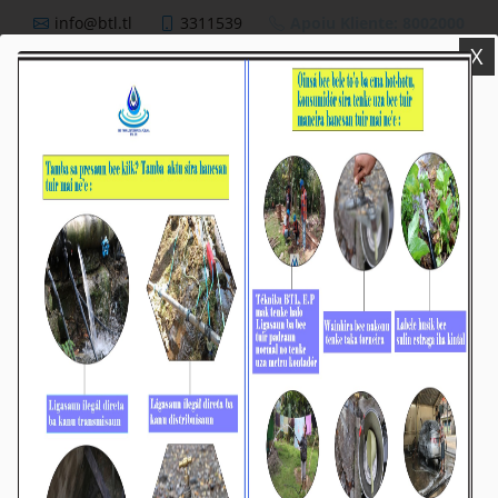
info@btl.tl
3311539
Apoiu Kliente: 8002000
X
BTL,E.P
Nutisia