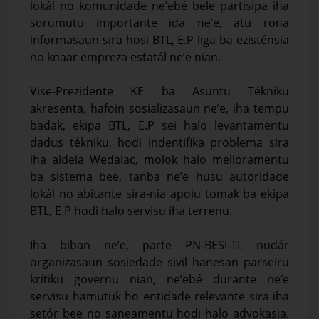
lokál no komunidade ne’ebé bele partisipa iha
sorumutu importante ida ne’e, atu rona
informasaun sira hosi BTL, E.P liga ba ezisténsia
no knaar empreza estatál ne’e nian.
Vise-Prezidente KE ba Asuntu Tékniku
akresenta, hafoin sosializasaun ne’e, iha tempu
badak, ekipa BTL, E.P sei halo levantamentu
dadus tékniku, hodi indentifika problema sira
iha aldeia Wedalac, molok halo melloramentu
ba sistema bee, tanba ne’e husu autoridade
lokál no abitante sira-nia apoiu tomak ba ekipa
BTL, E.P hodi halo servisu iha terrenu.
Iha biban ne’e, parte PN-BESI-TL nudár
organizasaun sosiedade sivil hanesan parseiru
krítiku governu nian, ne’ebé durante ne’e
servisu hamutuk ho entidade relevante sira iha
setór bee no saneamentu hodi halo advokasia.