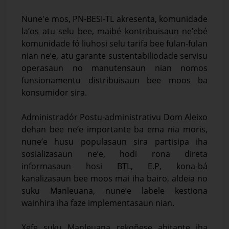
Nune'e mos, PN-BESI-TL akresenta, komunidade
la’os atu selu bee, maibé kontribuisaun ne’ebé
komunidade fó liuhosi selu tarifa bee fulan-fulan
nian ne’e, atu garante sustentabiliodade servisu
operasaun no manutensaun nian nomos
funsionamentu distribuisaun bee moos ba
konsumidor sira.
Administradór Postu-administrativu Dom Aleixo
dehan bee ne’e importante ba ema nia moris,
nune’e husu populasaun sira partisipa iha
sosializasaun ne’e, hodi rona direta
informasaun hosi BTL, E.P, kona-bá
kanalizasaun bee moos mai iha bairo, aldeia no
suku Manleuana, nune’e labele kestiona
wainhira iha faze implementasaun nian.
Xefe suku Manleuana rekoñese abitante iha