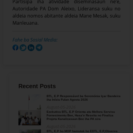
Partisipa iha atividade diseminasaun ne’e,
Autoridade PA Dom Aleixo, Lideransa suku no
aldeia nomos abitante aldeia Mane Mesak, suku
Manleuana.
Fahe ba Sosial Media:
Recent Posts
BTL, E.P Responsável ba Seremónia Içar Bandeira
iha Inísiu Fulan Agostu 2026
August-05-2026
Ezekutivu BTL, E.P Orienta atu Mellora Servisu
Fornesimentu Bee, Hasa’e Reseita no Finaliza
Projetu Kanalizasaun Bee iha PA sira
August-05-2026
BTL, E.P ho MOP hamutuk ho EDTL, E.P,Observa