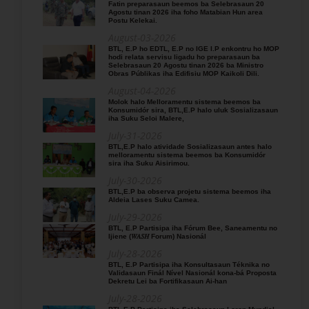
Fatin preparasaun beemos ba Selebrasaun 20
Agostu tinan 2026 iha foho Matabian Hun area
Postu Kelekai.
August-03-2026
BTL, E.P ho EDTL, E.P no IGE I.P enkontru ho MOP
hodi relata servisu ligadu ho preparasaun ba
Selebrasaun 20 Agostu tinan 2026 ba Ministro
Obras Públikas iha Edifisiu MOP Kaikoli Dili.
August-04-2026
Molok halo Melloramentu sistema beemos ba
Konsumidór sira, BTL,E.P halo uluk Sosializasaun
iha Suku Seloi Malere,
July-31-2026
BTL,E.P halo atividade Sosializasaun antes halo
melloramentu sistema beemos ba Konsumidór
sira iha Suku Aisirimou.
July-30-2026
BTL,E.P ba observa projetu sistema beemos iha
Aldeia Lases Suku Camea.
July-29-2026
BTL, E.P Partisipa iha Fórum Bee, Saneamentu no
Ijiene (𝑊𝐴𝑆𝐻 Forum) Nasionál
July-28-2026
BTL, E.P Partisipa iha Konsultasaun Téknika no
Validasaun Finál Nível Nasionál kona-bá Proposta
Dekretu Lei ba Fortifikasaun Ai-han
July-28-2026