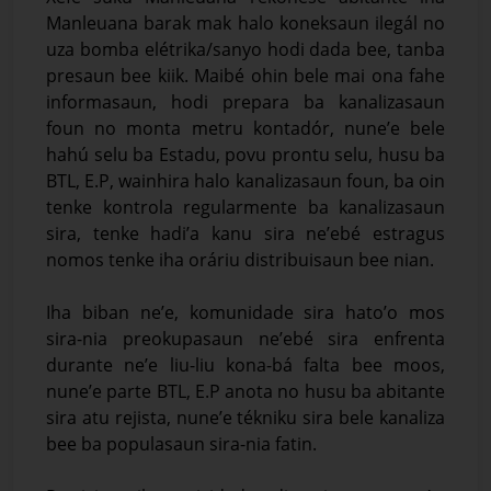
Manleuana barak mak halo koneksaun ilegál no
uza bomba elétrika/sanyo hodi dada bee, tanba
presaun bee kiik. Maibé ohin bele mai ona fahe
informasaun, hodi prepara ba kanalizasaun
foun no monta metru kontadór, nune’e bele
hahú selu ba Estadu, povu prontu selu, husu ba
BTL, E.P, wainhira halo kanalizasaun foun, ba oin
tenke kontrola regularmente ba kanalizasaun
sira, tenke hadi’a kanu sira ne’ebé estragus
nomos tenke iha oráriu distribuisaun bee nian.
Iha biban ne’e, komunidade sira hato’o mos
sira-nia preokupasaun ne’ebé sira enfrenta
durante ne’e liu-liu kona-bá falta bee moos,
nune’e parte BTL, E.P anota no husu ba abitante
sira atu rejista, nune’e tékniku sira bele kanaliza
bee ba populasaun sira-nia fatin.