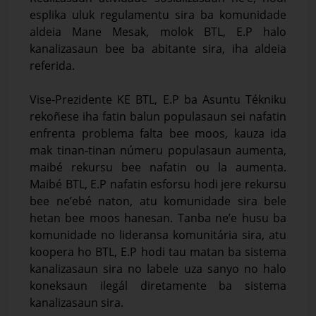
esplika uluk regulamentu sira ba komunidade
aldeia Mane Mesak, molok BTL, E.P halo
kanalizasaun bee ba abitante sira, iha aldeia
referida.
Vise-Prezidente KE BTL, E.P ba Asuntu Tékniku
rekoñese iha fatin balun populasaun sei nafatin
enfrenta problema falta bee moos, kauza ida
mak tinan-tinan númeru populasaun aumenta,
maibé rekursu bee nafatin ou la aumenta.
Maibé BTL, E.P nafatin esforsu hodi jere rekursu
bee ne’ebé naton, atu komunidade sira bele
hetan bee moos hanesan. Tanba ne’e husu ba
komunidade no lideransa komunitária sira, atu
koopera ho BTL, E.P hodi tau matan ba sistema
kanalizasaun sira no labele uza sanyo no halo
koneksaun ilegál diretamente ba sistema
kanalizasaun sira.