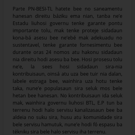
Parte PN-BESI-TL hatete bee no saneamentu
hanesan direitu báziku ema nian, tanba ne’e
Estadu liuhosi governu tenke garante pontu
importante tolu, mak tenke proteje sidadaun
kona-bá asesu bee ne’ebé mak adekuadu no
sustentavel, tenke garante fornesimentu bee
durante oras 24 nomos atu hakonu sidadaun
nia direitu hodi asesu ba bee. Hosi prosesu tolu
ne’e, la sees hosi sidadaun sira-nia
kontribuisaun, oinsá atu uza bee tuir nia dalan,
labele estraga bee, wainhira uza hotu tenke
taka, nune’e populasaun sira seluk mos bele
hetan bee hanesan. No kontribuisaun ida seluk
mak, wainhira governu liuhosi BTL, E.P tun ba
terrenu hodi halo servisu kanalizasaun bee ba
aldeia no suku sira, husu atu komunidade sira
bele servisu hamutuk, nune’e hodi fó espasu ba
tékniku sira bele halo servisu iha terrenu.