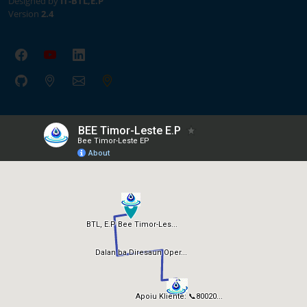
Designed by
IT-BTL,E.P
Version
2.4