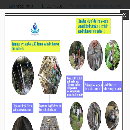
info@btl.tl
3311539
Apoiu Kliente: 8002000
X
BTL,E.P
Nutisia