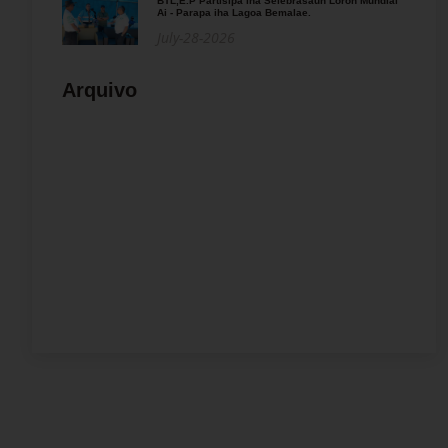
BTL,E.P Partisipa iha Selebrasaun Loron Mundial
Ai - Parapa iha Lagoa Bemalae.
July-28-2026
Arquivo
» 2026
» 2025
» 2024
» 2023
» 2022