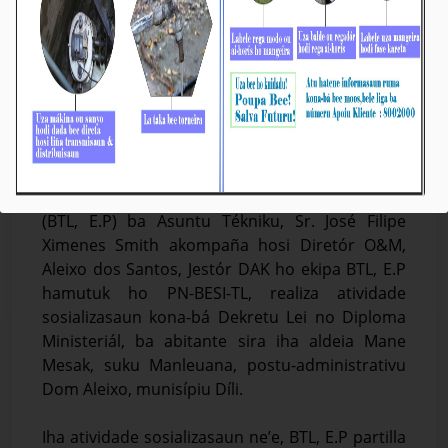
BTL, E.P Disemina DL & DM ba Abitante Aldeia
Mane Mesak
Média_BTL, E.P
30-Jullu -2025
Díli, 30/07/2025, Vise-Prezidente Komisaun
Ezekutiva (KE) Bee Timor-Leste Empreza Públika
(BTL, E.P) ba Asuntu Tékniku, Sr. José Filipe
Ximenes Smith akompaña hosi Diretór O&M,
Aleixo dos Santos, Jestór DAK ho ekipa BTL, E.P
hamutuk ho PN-BESI-TL, realiza atividade
sosializasaun kona-bá Dekretu Lei no Diploma
Ministeriál, ba abitante sira iha aldeia Mane
Mesak, suku Manleuana, postu-administrativu
Dom Aleixo, munisípiu Díli.
Iha atividade sosializasaun ne’e, BTL, E.P partilla