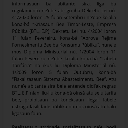
informasaun ba abitante sira, liga ba
regulamentu ne’ebé abrigu iha Dekretu Lei nú.
41/2020 loron 25 fulan Setembru ne’ebé ko’alia
kona-bá “Kriasaun Bee Timor-Leste, Empreza
Públika (BTL, E.P), Dekretu Lei nú. 4/2004 loron
11 fulan Fevereiru, kona-bá “Aprova Rejime
Fornesimentu Bee ba Konsumu Públiku”, nune’e
mos Diploma Ministeriál nú. 1/2004 loron 11
fulan Fevereiru ne’ebé ko’alia kona-bá “Tabela
Tarifária” no ikus liu Diploma Ministeriál nú.
1/2009 loron 5 fulan Outubru, kona-bá
“Fiskalizasaun Sistema Abastesimentu Bee”. Atu
nune’e abitante sira bele entende didi’ak regras
BTL, E.P nian, liu-liu kona-bá oinsá atu selu tarifa
bee, proibisaun ba koneksaun ilegál, labele
estraga fasilidade públika nomos oinsá atu halo
ligasaun foun.
Realizasaun atividade sosializasaun ne’e, hodi