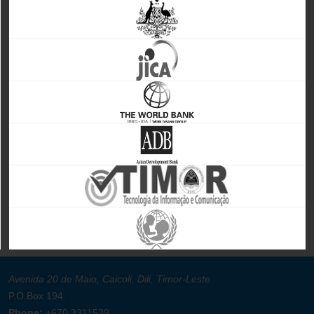
Avenida 20 de Maio, Caicoli, Dili, Timor-Leste
P.O.Box 194.
Phone:
+670 3311539