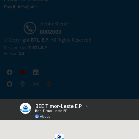
Email:
info@btl.tl
Apoiu Kliente
8002000
© Copyright
BTL, E.P
. All Rights Reserved
Designed by
IT-BTL,E.P
Version
2.4