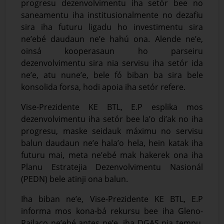
progresu dezenvolvimentu iha setór bee no
saneamentu iha institusionalmente no dezafiu
sira iha futuru ligadu ho investimentu sira
ne’ebé daudaun ne’e hahú ona. Alende ne’e,
oinsá kooperasaun ho parseiru
dezenvolvimentu sira nia servisu iha setór ida
ne’e, atu nune’e, bele fó biban ba sira bele
konsolida forsa, hodi apoia iha setór refere.
Vise-Prezidente KE BTL, E.P esplika mos
dezenvolvimentu iha setór bee la’o di’ak no iha
progresu, maske seidauk máximu no servisu
balun daudaun ne’e hala’o hela, hein katak iha
futuru mai, meta ne’ebé mak hakerek ona iha
Planu Estratejia Dezenvolvimentu Nasionál
(PEDN) bele atinji ona balun.
Iha biban ne’e, Vise-Prezidente KE BTL, E.P
informa mos kona-bá rekursu bee iha Gleno-
Railaco ne’ebé antes ne’e, iha DGAS nia tempu,