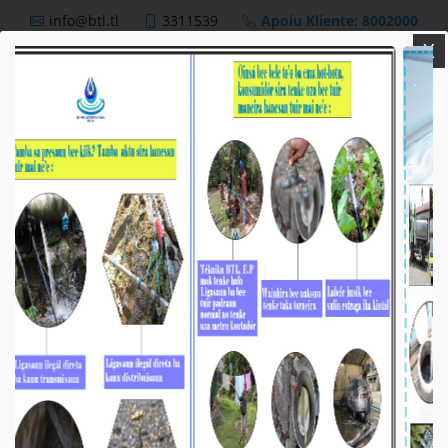
info@btl.tl
3311539
Apoiu Kliente: 8002000
X
BTL,E.P
Nutisia