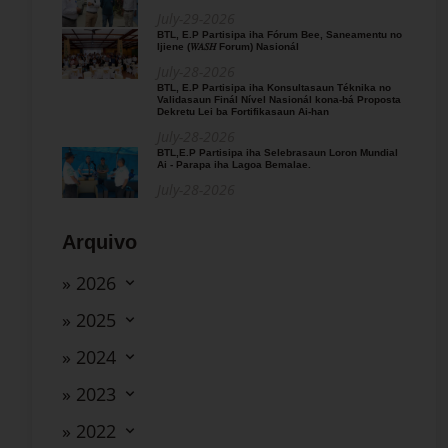
July-29-2026
BTL, E.P Partisipa iha Fórum Bee, Saneamentu no
Ijiene (𝑊𝐴𝑆𝐻 Forum) Nasionál
July-28-2026
BTL, E.P Partisipa iha Konsultasaun Téknika no
Validasaun Finál Nível Nasionál kona-bá Proposta
Dekretu Lei ba Fortifikasaun Ai-han
July-28-2026
BTL,E.P Partisipa iha Selebrasaun Loron Mundial
Ai - Parapa iha Lagoa Bemalae.
July-28-2026
Arquivo
» 2026
» 2025
» 2024
» 2023
» 2022