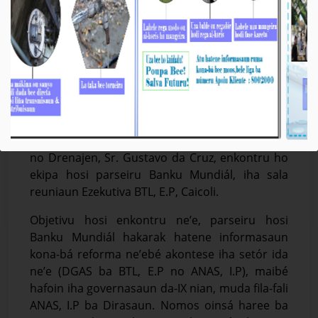
BTL, E.P-Banku Mundiál: Progresu no Dezafiu
iha Setór Bee & Saneamentu
Média_BTL, E.P
11-Outobru-2023
Díli, 11/10/2023, Vise-Prezidente Komisaun
Ezekutiva (KE) Bee Timor-Leste, Empreza Públika
(BTL, E.P), ba Asuntu Sistema Bee, Saneamentu
no Drenajen, Sr. Gustavo da Cruz, enkontru ho
ekipa hosi parseiru Banku Mundiál, iha sala
reuniaun Ezekutiva BTL, E.P, Caicoli.
Objetivu hosi enkontru ne’e, parseiru hosi
Banku Mundiál hakarak hatene informasaun
kona-bá reforma ne’ebé akontese iha setór ida
ne’e (DGAS ba BTL, E.P no ANAS, I.P), maibé
hafoin iha governasaun da-IX nian, muda fila-fali
ANAS, I.P ba Dirasaun. Nomos oinsá haree ba