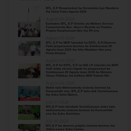
BTL, E.P Responsável ba Seremónia Içar Bandeira
iha Inísiu Fulan Agostu 2026
August-05-2026
Ezekutivu BTL, E.P Orienta atu Mellora Servisu
Fornesimentu Bee, Hasa’e Reseita no Finaliza
Projetu Kanalizasaun Bee iha PA sira
August-05-2026
BTL, E.P ho MOP hamutuk ho EDTL, E.P,Observa
Fatin preparasaun beemos ba Selebrasaun 20
Agostu tinan 2026 iha foho Matabian Hun area
Postu Kelekai.
August-03-2026
BTL, E.P ho EDTL, E.P no IGE I.P enkontru ho MOP
hodi relata servisu ligadu ho preparasaun ba
Selebrasaun 20 Agostu tinan 2026 ba Ministro
Obras Públikas iha Edifisiu MOP Kaikoli Dili.
August-04-2026
Molok halo Melloramentu sistema beemos ba
Konsumidór sira, BTL,E.P halo uluk Sosializasaun
iha Suku Seloi Malere,
July-31-2026
BTL,E.P halo atividade Sosializasaun antes halo
melloramentu sistema beemos ba Konsumidór
sira iha Suku Aisirimou.
July-30-2026
BTL,E.P ba observa projetu sistema beemos iha
Aldeia Lases Suku Camea.