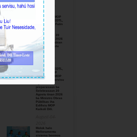
August-05-
2026
BTL, E.P ho MOP
hamutuk ho EDTL,
E.P,Observa Fatin
preparasaun
beemos ba
Selebrasaun 20
Agostu tinan 2026
iha foho Matabian
Hun area Postu
Kelekai.
August-03-
2026
BTL, E.P ho EDTL,
E.P no IGE I.P
enkontru ho MOP
hodi relata servisu
ligadu ho
preparasaun ba
Selebrasaun 20
Agostu tinan 2026
ba Ministro Obras
Públikas iha
Edifisiu MOP
Kaikoli Dili.
August-04-
2026
Molok halo
Melloramentu
sistema beemos