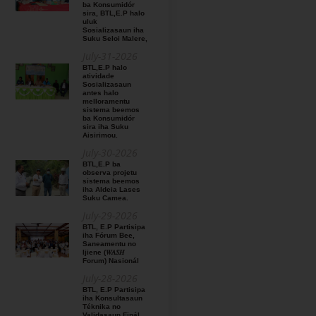
ba Konsumidór
sira, BTL,E.P halo
uluk
Sosializasaun iha
Suku Seloi Malere,
July-31-2026
BTL,E.P halo
atividade
Sosializasaun
antes halo
melloramentu
sistema beemos
ba Konsumidór
sira iha Suku
Aisirimou.
July-30-2026
BTL,E.P ba
observa projetu
sistema beemos
iha Aldeia Lases
Suku Camea.
July-29-2026
BTL, E.P Partisipa
iha Fórum Bee,
Saneamentu no
Ijiene (𝑊𝐴𝑆𝐻
Forum) Nasionál
July-28-2026
BTL, E.P Partisipa
iha Konsultasaun
Téknika no
Validasaun Finál