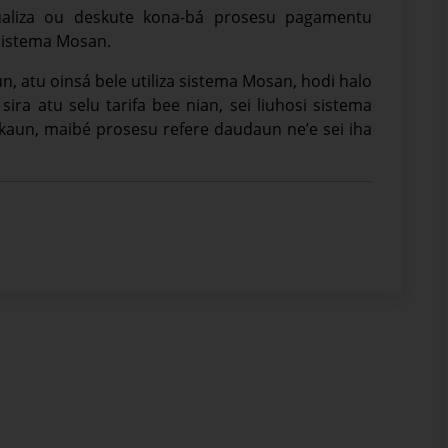
tualiza ou deskute kona-bá prosesu pagamentu
 sistema Mosan.
un, atu oinsá bele utiliza sistema Mosan, hodi halo
ira atu selu tarifa bee nian, sei liuhosi sistema
lkaun, maibé prosesu refere daudaun ne’e sei iha