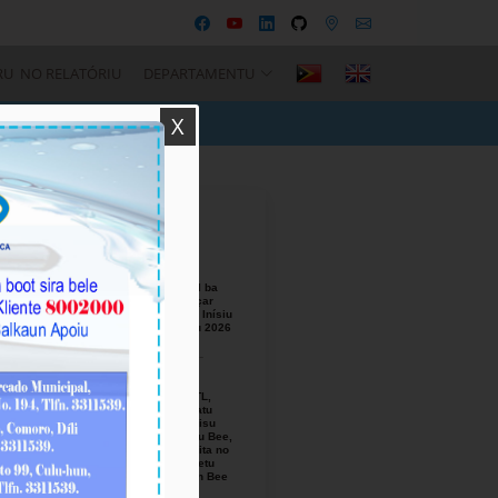
RU NO RELATÓRIU
DEPARTAMENTU
X
Recent Posts
BTL, E.P
Responsável ba
Seremónia Içar
Bandeira iha Inísiu
Fulan Agostu 2026
August-05-
2026
Ezekutivu BTL,
E.P Orienta atu
Mellora Servisu
Fornesimentu Bee,
Hasa’e Reseita no
Finaliza Projetu
Kanalizasaun Bee
iha PA sira