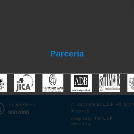
Parceria
© Copyright
BTL, E.P
. All Right
Apoiu Kliente
Reserved
8002000
Designed by
IT-BTL,E.P
Version
2.4