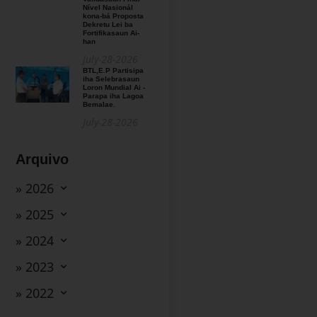
Nível Nasionál
kona-bá Proposta
Dekretu Lei ba
Fortifikasaun Ai-
han
July-28-2026
BTL,E.P Partisipa
iha Selebrasaun
Loron Mundial Ai -
Parapa iha Lagoa
Bemalae.
July-28-2026
Arquivo
» 2026
» 2025
» 2024
» 2023
» 2022