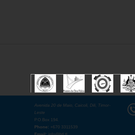
Avenida 20 de Maio, Caicoli, Dili, Timor-
Leste
P.O.Box 194.
Phone:
+670 3311539
Email:
info@btl.tl