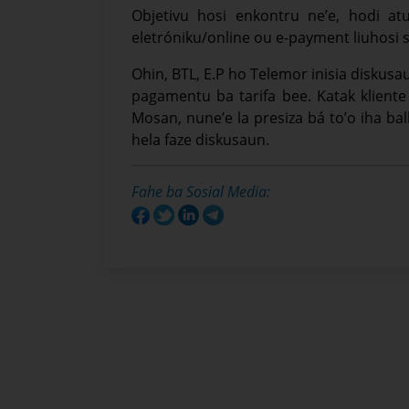
Objetivu hosi enkontru ne’e, hodi a
eletróniku/online ou e-payment liuhosi
Ohin, BTL, E.P ho Telemor inisia diskusa
pagamentu ba tarifa bee. Katak kliente s
Mosan, nune’e la presiza bá to’o iha ba
hela faze diskusaun.
Fahe ba Sosial Media: