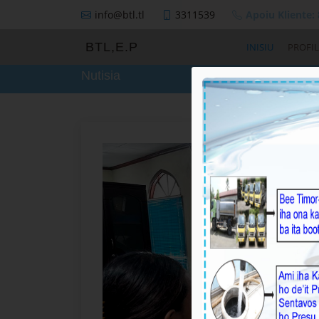
info@btl.tl
3311539
Apoiu Kliente:
BTL,E.P
INISIU
PROFIL
Nutisia