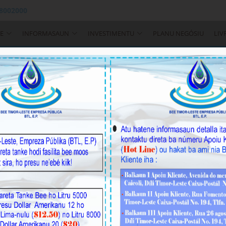
 8002000
E
INFORMASAUN
INVESTIMENTU
PLANU NEGÓSIU
LIV