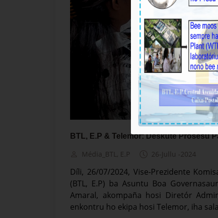
BTL, E.P & Telemor: Deskute Prosesu P
Média_BTL, E.P
26-Jullu -2024
Díli, 26/07/2024, Vise-Prezidente Komi
(BTL, E.P) ba Asuntu Boa Governasaun 
Amaral, akompaña hosi Diretór Admin
enkontru ho ekipa hosi Telemor, iha sala 