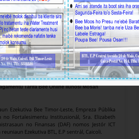
agamentu Tarifa Bee Online liuhosi Mosan
saun Ezekutiva Bee Timor-Leste, Empreza Públika
no Fortalesimentu Institusionál, Sra. Elizabeth
istrasaun no Finansas (DAF) nomos Jestór ICT
reuniaun Ezekutiva BTL, E.P sentrál, Caicoli.