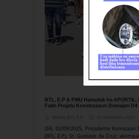
BTL, E.P & PMU Hamutuk ho APORTIL, I
Fatin Projetu Konstrusaun Drenajen D4
Média_BTL, E.P
02-Setembru-2025
Díli, 02/09/2025, Prezidente Komisaun 
(BTL, E.P), Sr. Gustavo da Cruz, akom