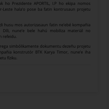
 ho Prezidente APORTIL, I.P ho ekipa nomos
-Leste hala’o pose ba fatin kontrusaun projetu
hodi husu mos autorizasaun fatin ne’ebé kompañia
Díli, nune’e bele hahú mobiliza materiál no
 refeidu.
entrega simbólikamente dokumentu dezeñu projetu
pañia konstrutór BTK Karya Timor, nune’e iha
tu fíziku.