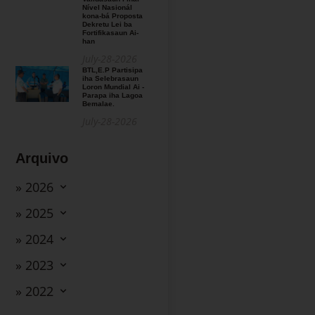
Nível Nasionál
kona-bá Proposta
Dekretu Lei ba
Fortifikasaun Ai-
han
July-28-2026
BTL,E.P Partisipa
iha Selebrasaun
Loron Mundial Ai -
Parapa iha Lagoa
Bemalae.
July-28-2026
Arquivo
» 2026
» 2025
» 2024
» 2023
» 2022