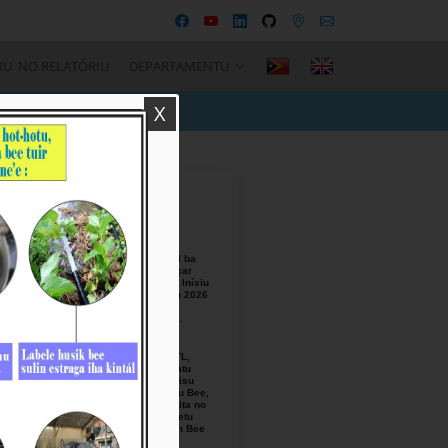
RU NO RELATÓRIU
DEPARTAMENTU
X
Recent Posts
BTL, E.P
Responsável ba
Seremónia Içar
Bandeira iha Inísiu
Fulan Agostu 2026
August-05-
2026
Ezekutivu BTL,
E.P Orienta atu
Mellora Servisu
Fornesimentu Bee,
Hasa’e Reseita no
Finaliza Projetu
Kanalizasaun Bee
iha PA sira