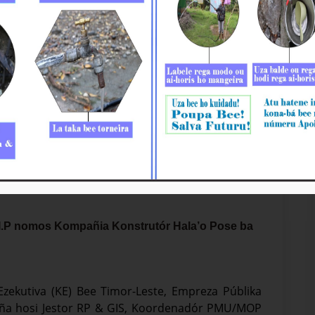
.P nomos Kompañia Konstrutór Hala’o Pose ba
Ezekutiva (KE) Bee Timor-Leste, Empreza Públika
paña hosi Jestor RP & GIS, Koordenadór PMU/MOP