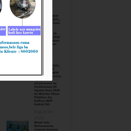
August-05-
2026
BTL, E.P ho MOP
hamutuk ho EDTL,
E.P,Observa Fatin
preparasaun
beemos ba
Selebrasaun 20
Agostu tinan 2026
iha foho Matabian
Hun area Postu
Kelekai.
August-03-
2026
BTL, E.P ho EDTL,
E.P no IGE I.P
enkontru ho MOP
hodi relata servisu
ligadu ho
preparasaun ba
Selebrasaun 20
Agostu tinan 2026
ba Ministro Obras
Públikas iha
Edifisiu MOP
Kaikoli Dili.
August-04-
2026
Molok halo
Melloramentu
sistema beemos