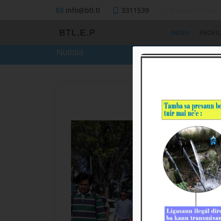
info@btl.tl
3311539
Apoiu Kliente:
BTL,E.P
INISIU
PROFIL
Nutisia