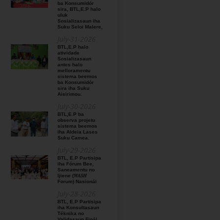
ba Konsumidór
sira, BTL,E.P halo
uluk
Sosializasaun iha
Suku Seloi Malere,
July-31-2026
BTL,E.P halo
atividade
Sosializasaun
antes halo
melloramentu
sistema beemos
ba Konsumidór
sira iha Suku
Aisirimou.
July-30-2026
BTL,E.P ba
observa projetu
sistema beemos
iha Aldeia Lases
Suku Camea.
July-29-2026
BTL, E.P Partisipa
iha Fórum Bee,
Saneamentu no
Ijiene (𝑊𝐴𝑆𝐻
Forum) Nasionál
July-28-2026
BTL, E.P Partisipa
iha Konsultasaun
Téknika no
Validasaun Finál