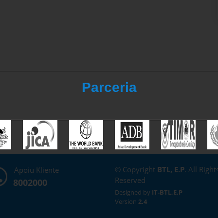
Parceria
© Copyright
BTL, E.P
. All Right
Apoiu Kliente
Reserved
8002000
Designed by
IT-BTL,E.P
Version
2.4