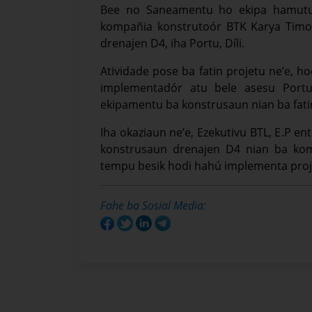
Bee no Saneamentu ho ekipa hamutuk
kompañia konstrutoór BTK Karya Timor
drenajen D4, iha Portu, Díli.
Atividade pose ba fatin projetu ne’e, 
implementadór atu bele asesu Portu 
ekipamentu ba konstrusaun nian ba fatin
Iha okaziaun ne’e, Ezekutivu BTL, E.P 
konstrusaun drenajen D4 nian ba kom
tempu besik hodi hahú implementa proje
Fahe ba Sosial Media: