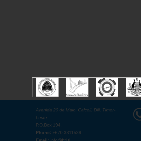
Avenida 20 de Maio, Caicoli, Dili, Timor-
Leste
P.O.Box 194.
Phone:
+670 3311539
Email:
info@btl.tl