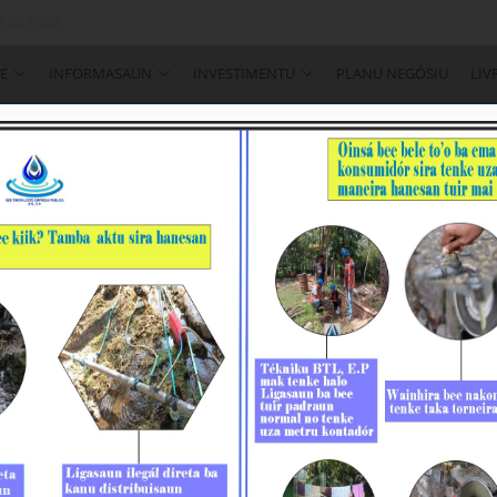
 8002000
E
INFORMASAUN
INVESTIMENTU
PLANU NEGÓSIU
LIV