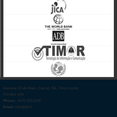
Avenida 20 de Maio, Caicoli, Dili, Timor-Leste
P.O.Box 194.
Phone:
+670 3311539
Email:
info@btl.tl