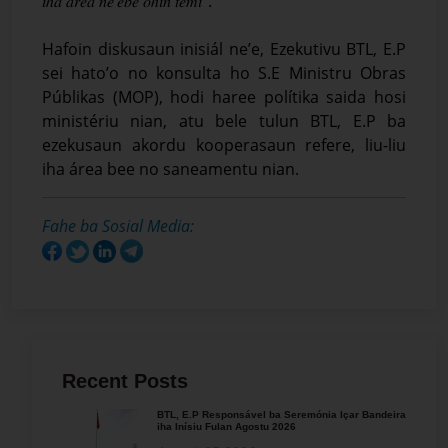
𝑖ℎ𝑎 𝑎́𝑟𝑒𝑎 𝑛𝑒’𝑒𝑏𝑒́ 𝑜ℎ𝑖𝑛 𝑡𝑒𝑚𝑖”.
Hafoin diskusaun inisiál ne’e, Ezekutivu BTL, E.P
sei hato’o no konsulta ho S.E Ministru Obras
Públikas (MOP), hodi haree polítika saida hosi
ministériu nian, atu bele tulun BTL, E.P ba
ezekusaun akordu kooperasaun refere, liu-liu
iha área bee no saneamentu nian.
Fahe ba Sosial Media:
Recent Posts
BTL, E.P Responsável ba Seremónia Içar Bandeira
iha Inísiu Fulan Agostu 2026