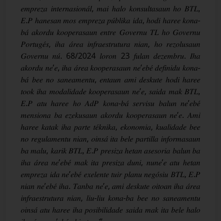
𝑒𝑚𝑝𝑟𝑒𝑧𝑎 𝑖𝑛𝑡𝑒𝑟𝑛𝑎𝑠𝑖𝑜𝑛𝑎́𝑙, 𝑚𝑎𝑖 ℎ𝑎𝑙𝑜 𝑘𝑜𝑛𝑠𝑢𝑙𝑡𝑎𝑠𝑎𝑢𝑛 ℎ𝑜 𝐵𝑇𝐿,
𝐸.𝑃 ℎ𝑎𝑛𝑒𝑠𝑎𝑛 𝑚𝑜𝑠 𝑒𝑚𝑝𝑟𝑒𝑧𝑎 𝑝𝑢́𝑏𝑙𝑖𝑘𝑎 𝑖𝑑𝑎, ℎ𝑜𝑑𝑖 ℎ𝑎𝑟𝑒𝑒 𝑘𝑜𝑛𝑎-
𝑏𝑎́ 𝑎𝑘𝑜𝑟𝑑𝑢 𝑘𝑜𝑜𝑝𝑒𝑟𝑎𝑠𝑎𝑢𝑛 𝑒𝑛𝑡𝑟𝑒 𝐺𝑜𝑣𝑒𝑟𝑛𝑢 𝑇𝐿 ℎ𝑜 𝐺𝑜𝑣𝑒𝑟𝑛𝑢
𝑃𝑜𝑟𝑡𝑢𝑔𝑒́𝑠, 𝑖ℎ𝑎 𝑎́𝑟𝑒𝑎 𝑖𝑛𝑓𝑟𝑎𝑒𝑠𝑡𝑟𝑢𝑡𝑢𝑟𝑎 𝑛𝑖𝑎𝑛, ℎ𝑜 𝑟𝑒𝑧𝑜𝑙𝑢𝑠𝑎𝑢𝑛
𝐺𝑜𝑣𝑒𝑟𝑛𝑢 𝑛𝑢́. 68/2024 𝑙𝑜𝑟𝑜𝑛 23 𝑓𝑢𝑙𝑎𝑛 𝑑𝑒𝑧𝑒𝑚𝑏𝑟𝑢. 𝐼ℎ𝑎
𝑎𝑘𝑜𝑟𝑑𝑢 𝑛𝑒’𝑒, 𝑖ℎ𝑎 𝑎́𝑟𝑒𝑎 𝑘𝑜𝑜𝑝𝑒𝑟𝑎𝑠𝑎𝑢𝑛 𝑛𝑒’𝑒𝑏𝑒́ 𝑑𝑒𝑓𝑖𝑛𝑖𝑑𝑢 𝑘𝑜𝑛𝑎-
𝑏𝑎́ 𝑏𝑒𝑒 𝑛𝑜 𝑠𝑎𝑛𝑒𝑎𝑚𝑒𝑛𝑡𝑢, 𝑒𝑛𝑡𝑎𝑢𝑛 𝑎𝑚𝑖 𝑑𝑒𝑠𝑘𝑢𝑡𝑒 ℎ𝑜𝑑𝑖 ℎ𝑎𝑟𝑒𝑒
𝑡𝑜𝑜𝑘 𝑖ℎ𝑎 𝑚𝑜𝑑𝑎𝑙𝑖𝑑𝑎𝑑𝑒 𝑘𝑜𝑜𝑝𝑒𝑟𝑎𝑠𝑎𝑢𝑛 𝑛𝑒’𝑒, 𝑠𝑎𝑖𝑑𝑎 𝑚𝑎𝑘 𝐵𝑇𝐿,
𝐸.𝑃 𝑎𝑡𝑢 ℎ𝑎𝑟𝑒𝑒 ℎ𝑜 𝐴𝑑𝑃 𝑘𝑜𝑛𝑎-𝑏𝑎́ 𝑠𝑒𝑟𝑣𝑖𝑠𝑢 𝑏𝑎𝑙𝑢𝑛 𝑛𝑒’𝑒𝑏𝑒́
𝑚𝑒𝑛𝑠𝑖𝑜𝑛𝑎 𝑏𝑎 𝑒𝑧𝑒𝑘𝑢𝑠𝑎𝑢𝑛 𝑎𝑘𝑜𝑟𝑑𝑢 𝑘𝑜𝑜𝑝𝑒𝑟𝑎𝑠𝑎𝑢𝑛 𝑛𝑒’𝑒. 𝐴𝑚𝑖
ℎ𝑎𝑟𝑒𝑒 𝑘𝑎𝑡𝑎𝑘 𝑖ℎ𝑎 𝑝𝑎𝑟𝑡𝑒 𝑡𝑒́𝑘𝑛𝑖𝑘𝑎, 𝑒𝑘𝑜𝑛𝑜𝑚𝑖𝑎, 𝑘𝑢𝑎𝑙𝑖𝑑𝑎𝑑𝑒 𝑏𝑒𝑒
𝑛𝑜 𝑟𝑒𝑔𝑢𝑙𝑎𝑚𝑒𝑛𝑡𝑢 𝑛𝑖𝑎𝑛, 𝑜𝑖𝑛𝑠𝑎́ 𝑖𝑡𝑎 𝑏𝑒𝑙𝑒 𝑝𝑎𝑟𝑡𝑖𝑙𝑙𝑎 𝑖𝑛𝑓𝑜𝑟𝑚𝑎𝑠𝑎𝑢𝑛
𝑏𝑎 𝑚𝑎𝑙𝑢, 𝑘𝑎𝑟𝑖𝑘 𝐵𝑇𝐿, 𝐸.𝑃 𝑝𝑟𝑒𝑠𝑖𝑧𝑎 ℎ𝑒𝑡𝑎𝑛 𝑎𝑠𝑒𝑠𝑜𝑟𝑖𝑎 𝑏𝑎𝑙𝑢𝑛 𝑏𝑎
𝑖ℎ𝑎 𝑎́𝑟𝑒𝑎 𝑛𝑒’𝑒𝑏𝑒́ 𝑚𝑎𝑘 𝑖𝑡𝑎 𝑝𝑟𝑒𝑠𝑖𝑧𝑎 𝑑𝑢𝑛𝑖, 𝑛𝑢𝑛𝑒’𝑒 𝑎𝑡𝑢 ℎ𝑒𝑡𝑎𝑛
𝑒𝑚𝑝𝑟𝑒𝑧𝑎 𝑖𝑑𝑎 𝑛𝑒’𝑒𝑏𝑒́ 𝑒𝑥𝑒𝑙𝑒𝑛𝑡𝑒 𝑡𝑢𝑖𝑟 𝑝𝑙𝑎𝑛𝑢 𝑛𝑒𝑔𝑜́𝑠𝑖𝑢 𝐵𝑇𝐿, 𝐸.𝑃
𝑛𝑖𝑎𝑛 𝑛𝑒’𝑒𝑏𝑒́ 𝑖ℎ𝑎. 𝑇𝑎𝑛𝑏𝑎 𝑛𝑒’𝑒, 𝑎𝑚𝑖 𝑑𝑒𝑠𝑘𝑢𝑡𝑒 𝑜𝑖𝑡𝑜𝑎𝑛 𝑖ℎ𝑎 𝑎́𝑟𝑒𝑎
𝑖𝑛𝑓𝑟𝑎𝑒𝑠𝑡𝑟𝑢𝑡𝑢𝑟𝑎 𝑛𝑖𝑎𝑛, 𝑙𝑖𝑢-𝑙𝑖𝑢 𝑘𝑜𝑛𝑎-𝑏𝑎 𝑏𝑒𝑒 𝑛𝑜 𝑠𝑎𝑛𝑒𝑎𝑚𝑒𝑛𝑡𝑢
𝑜𝑖𝑛𝑠𝑎́ 𝑎𝑡𝑢 ℎ𝑎𝑟𝑒𝑒 𝑖ℎ𝑎 𝑝𝑜𝑠𝑖𝑏𝑖𝑙𝑖𝑑𝑎𝑑𝑒 𝑠𝑎𝑖𝑑𝑎 𝑚𝑎𝑘 𝑖𝑡𝑎 𝑏𝑒𝑙𝑒 ℎ𝑎𝑙𝑜