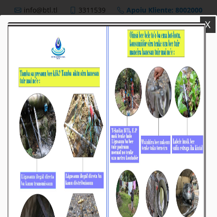
info@btl.tl
3311539
Apoiu Kliente: 8002000
X
BTL,E.P
Nutisia