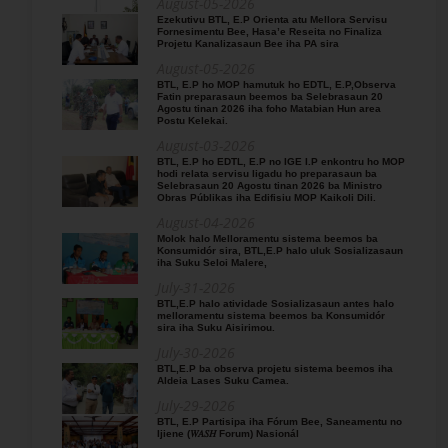
August-05-2026
Ezekutivu BTL, E.P Orienta atu Mellora Servisu
Fornesimentu Bee, Hasa’e Reseita no Finaliza
Projetu Kanalizasaun Bee iha PA sira
August-05-2026
BTL, E.P ho MOP hamutuk ho EDTL, E.P,Observa
Fatin preparasaun beemos ba Selebrasaun 20
Agostu tinan 2026 iha foho Matabian Hun area
Postu Kelekai.
August-03-2026
BTL, E.P ho EDTL, E.P no IGE I.P enkontru ho MOP
hodi relata servisu ligadu ho preparasaun ba
Selebrasaun 20 Agostu tinan 2026 ba Ministro
Obras Públikas iha Edifisiu MOP Kaikoli Dili.
August-04-2026
Molok halo Melloramentu sistema beemos ba
Konsumidór sira, BTL,E.P halo uluk Sosializasaun
iha Suku Seloi Malere,
July-31-2026
BTL,E.P halo atividade Sosializasaun antes halo
melloramentu sistema beemos ba Konsumidór
sira iha Suku Aisirimou.
July-30-2026
BTL,E.P ba observa projetu sistema beemos iha
Aldeia Lases Suku Camea.
July-29-2026
BTL, E.P Partisipa iha Fórum Bee, Saneamentu no
Ijiene (𝑊𝐴𝑆𝐻 Forum) Nasionál