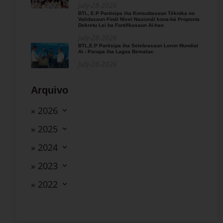
July-28-2026
BTL, E.P Partisipa iha Konsultasaun Téknika no
Validasaun Finál Nível Nasionál kona-bá Proposta
Dekretu Lei ba Fortifikasaun Ai-han
July-28-2026
BTL,E.P Partisipa iha Selebrasaun Loron Mundial
Ai - Parapa iha Lagoa Bemalae.
July-28-2026
Arquivo
» 2026
» 2025
» 2024
» 2023
» 2022