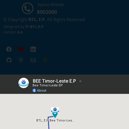
Apoiu Kliente
8002000
© Copyright
BTL, E.P
. All Rights Reserved
Designed by
IT-BTL,E.P
Version
2.4