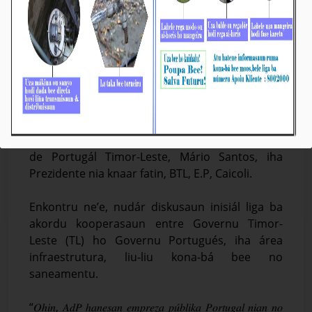
BTL, E.P & AdP Deskute Kooperasaun Servisu
iha Setór Bee no Saneamentu
Média_BTL, E.P
04-Febreiru-2025
Díli, 04/02/2025. Prezidente Komisaun Ezekutiva
(KE) Bee Timor-Leste, Empreza Públika (BTL, E.P),
Sr. Gustavo da Cruz enkontru ho Diretór Água
de Portugál Timor-Leste, Mário Santos, iha
Prezidente nia knaar fatin, BTL, E.P, Caicoli.
Enkontru ne’e, nudár diskusaun inisiál liga ba
akordu kooperasaun entre Governu Timor-
Leste (TL) ho Governu Portugués, iha área
infraestrutura, liu-liu kona-bá bee no
saneamentu.
“𝑂ℎ𝑖𝑛, 𝐴𝑑𝑃 ℎ𝑎𝑛𝑒𝑠𝑎𝑛 𝑒𝑚𝑝𝑟𝑒𝑧𝑎 𝑝𝑢́𝑏𝑙𝑖𝑘𝑎 𝑃𝑜𝑟𝑡𝑢𝑔𝑎𝑙 𝑛𝑖𝑎𝑛 𝑛𝑜