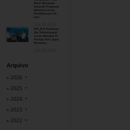
Nível Nasionál
kona-bá Proposta
Dekretu Lei ba
Fortifikasaun Ai-
han
July-28-2026
BTL,E.P Partisipa
iha Selebrasaun
Loron Mundial Ai -
Parapa iha Lagoa
Bemalae.
July-28-2026
Arquivo
» 2026
» 2025
» 2024
» 2023
» 2022