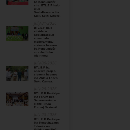
ba Konsumidór
sira, BTL,E.P halo
uluk
Sosializasaun iha
Suku Seloi Malere,
July-31-2026
BTL,E.P halo
atividade
Sosializasaun
antes halo
melloramentu
sistema beemos
ba Konsumidór
sira iha Suku
Aisirimou.
July-30-2026
BTL,E.P ba
observa projetu
sistema beemos
iha Aldeia Lases
Suku Camea.
July-29-2026
BTL, E.P Partisipa
iha Fórum Bee,
Saneamentu no
Ijiene (𝑊𝐴𝑆𝐻
Forum) Nasionál
July-28-2026
BTL, E.P Partisipa
iha Konsultasaun
Téknika no
Validasaun Finál