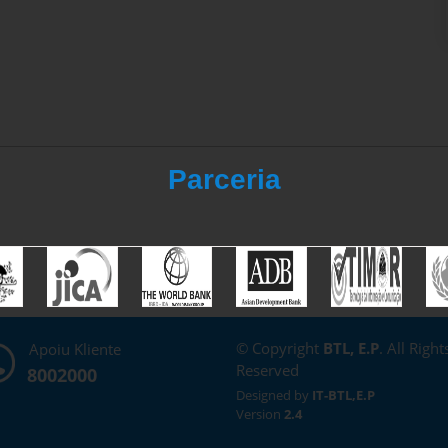
Parceria
© Copyright
BTL, E.P
. All Right
Apoiu Kliente
Reserved
8002000
Designed by
IT-BTL,E.P
Version
2.4