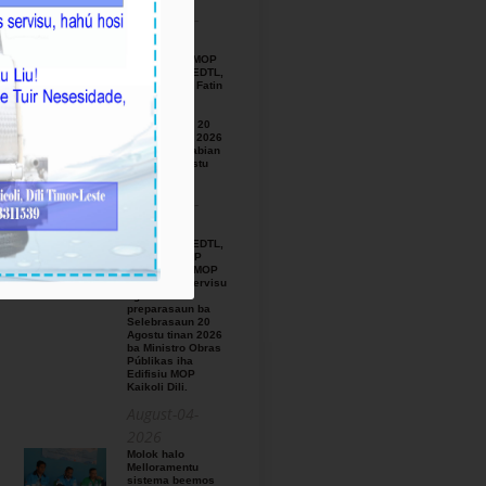
August-05-
2026
BTL, E.P ho MOP
hamutuk ho EDTL,
E.P,Observa Fatin
preparasaun
beemos ba
Selebrasaun 20
Agostu tinan 2026
iha foho Matabian
Hun area Postu
Kelekai.
August-03-
2026
BTL, E.P ho EDTL,
E.P no IGE I.P
enkontru ho MOP
hodi relata servisu
ligadu ho
preparasaun ba
Selebrasaun 20
Agostu tinan 2026
ba Ministro Obras
Públikas iha
Edifisiu MOP
Kaikoli Dili.
August-04-
2026
Molok halo
Melloramentu
sistema beemos