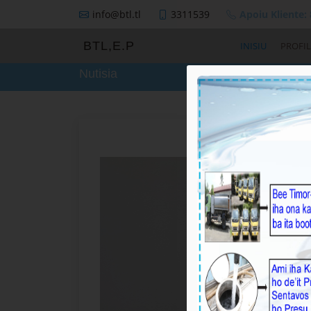
info@btl.tl
3311539
Apoiu Kliente:
BTL,E.P
INISIU
PROFIL
Nutisia