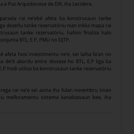
 e Paz Arquidiocese de Díli, iha Lecidere.
 parsela rai ne’ebé afeta ba konstrusaun tanke
ga dezeñu tanke rezervatóriu nian inklui mapa rai
trusaun tanke rezervatóriu, hafoin finaliza halo
konjunta BTL, E.P, PMU no DJTP.
 afeta hosi investimentu ne’e, sei laiha fa’an no
é sei iha de’it akordu entre dioseze ho BTL, E.P liga ba
E.P hodi utiliza ba konstrusaun tanke rezervatóriu
rega rai ne’e sei asina iha fulan novembru tinan
tu melloramentu sistema kanalizasaun bee, iha