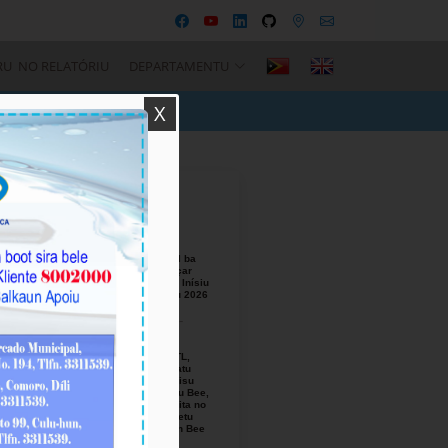
RU NO RELATÓRIU
DEPARTAMENTU
X
Recent Posts
BTL, E.P
Responsável ba
Seremónia Içar
Bandeira iha Inísiu
Fulan Agostu 2026
August-05-
2026
Ezekutivu BTL,
E.P Orienta atu
Mellora Servisu
Fornesimentu Bee,
Hasa’e Reseita no
Finaliza Projetu
Kanalizasaun Bee
iha PA sira