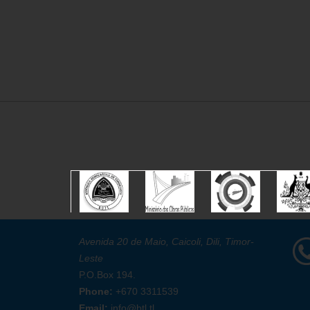
Avenida 20 de Maio, Caicoli, Dili, Timor-
Leste
P.O.Box 194.
Phone:
+670 3311539
Email:
info@btl.tl