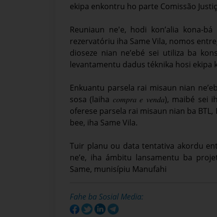
ekipa enkontru ho parte Comissão Justiça
Reuniaun ne'e, hodi kon’alia kona-bá
rezervatóriu iha Same Vila, nomos entre
dioseze nian ne’ebé sei utiliza ba kons
levantamentu dadus téknika hosi ekipa 
Enkuantu parsela rai misaun nian ne’ebé
sosa (laiha 𝑐𝑜𝑚𝑝𝑟𝑎 𝑒 𝑣𝑒𝑛𝑑𝑎), maib
oferese parsela rai misaun nian ba BTL, 
bee, iha Same Vila.
Tuir planu ou data tentativa akordu ent
ne’e, iha ámbitu lansamentu ba proje
Same, munisípiu Manufahi
Fahe ba Sosial Media: