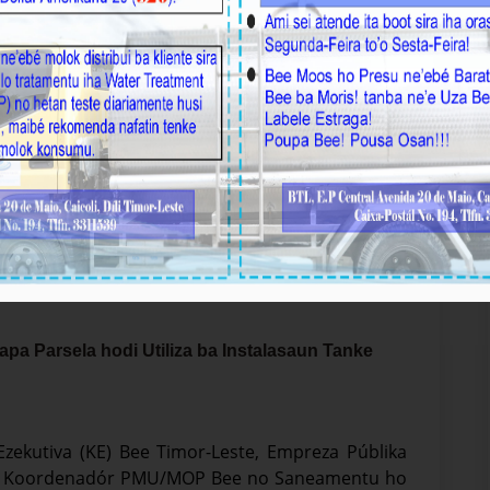
apa Parsela hodi Utiliza ba Instalasaun Tanke
Ezekutiva (KE) Bee Timor-Leste, Empreza Públika
 ho Koordenadór PMU/MOP Bee no Saneamentu ho