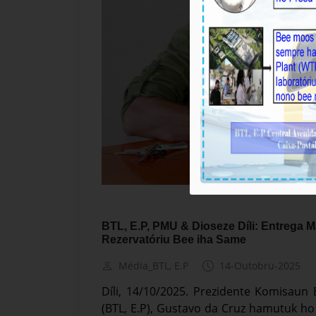
BTL, E.P, PMU & Dioseze Díli: Entrega M
Rezervatóriu Bee iha Same
Média_BTL, E.P
14-Outobru-2025
Díli, 14/10/2025. Prezidente Komisaun 
(BTL, E.P), Gustavo da Cruz hamutuk