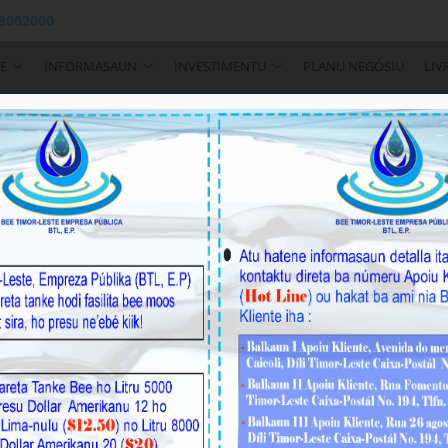
 8002000
E
INFORMASAUN
INVESTIMENTU
PLANU NEGÓSIU
LIV