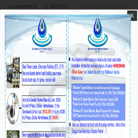
info@btl.tl
3311539
Apoiu Kliente: 8002000
X
BTL,E.P
Nutisia