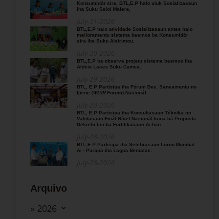
Konsumidór sira, BTL,E.P halo uluk Sosializasaun
iha Suku Seloi Malere,
July-31-2026
BTL,E.P halo atividade Sosializasaun antes halo
melloramentu sistema beemos ba Konsumidór
sira iha Suku Aisirimou.
July-30-2026
BTL,E.P ba observa projetu sistema beemos iha
Aldeia Lases Suku Camea.
July-29-2026
BTL, E.P Partisipa iha Fórum Bee, Saneamentu no
Ijiene (𝑊𝐴𝑆𝐻 Forum) Nasionál
July-28-2026
BTL, E.P Partisipa iha Konsultasaun Téknika no
Validasaun Finál Nível Nasionál kona-bá Proposta
Dekretu Lei ba Fortifikasaun Ai-han
July-28-2026
BTL,E.P Partisipa iha Selebrasaun Loron Mundial
Ai - Parapa iha Lagoa Bemalae.
July-28-2026
Arquivo
» 2026