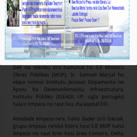
BTL, E.P, MOP & IGEADI, I.P Raut Lixu iha Delta,
Aimutin & Comoro
Média_BTL, E.P
23-Dezembru-2024
Díli, 23/10/2023. Prezidente Komisaun Ezekutiva
(KE) Bee Timor-Leste Empreza Públika (BTL, EP),
Sr. Gustavo da Cruz, akompaña hosi Diretór
DAF no tékniku sira hamutuk ho S.E Ministru
Obras Públikas (MOP), Sr. Samuel Marçal ho
ekipa nomos Institutu Jestaun Ekipamentu no
Apoiu ba Dezenvolvimentu Infraestrutura,
Institutu Públiku (IGEADI, I.P, sigla portugés)
hala’o limpeza no raut lixu, iha kapitál Díli.
Atividade limpeza ne’e, hahú dader to’o lokraik,
grupu limpeza ne’ebé lidera hosi S.E MOP hahú
limpeza no raut fo’er hosi área Comoro, Delta,