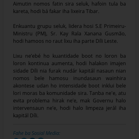
Aimutin nomos fatin sira seluk, hafoin tula ba
kareta, hodi bá fakar iha lixeira Tibar.
Enkuantu grupu seluk, lidera hosi S.E Primeiru-
Ministru (PM), Sr. Kay Rala Xanana Gusmão,
hodi hamoos no raut lixu iha parte Díli Leste.
Lixu ne’ebé ho kuantidade boot no loron ba
loron kontinua aumenta, hodi halakon imajen
sidade Díli nia furak nudár kapitál nasaun nian
nomos bele hamosu inundasaun wainhira
akontese udan ho intensidade boot inklui bele
lori moras ba komunidade sira. Tanba ne'e, atu
evita problema hirak ne’e, mak Governu halo
intervensaun ne’e, hodi halo limpeza jerál iha
kapitál Díli.
Fahe ba Sosial Media: