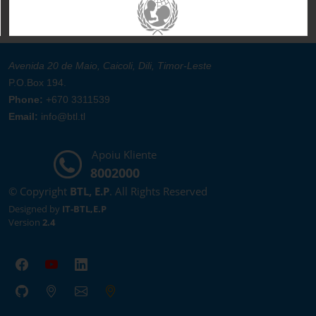
Avenida 20 de Maio, Caicoli, Dili, Timor-Leste
P.O.Box 194.
Phone:
+670 3311539
Email:
info@btl.tl
Apoiu Kliente
8002000
© Copyright
BTL, E.P
. All Rights Reserved
Designed by
IT-BTL,E.P
Version
2.4