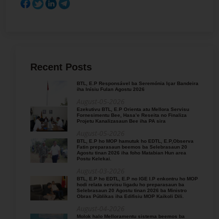
Recent Posts
BTL, E.P Responsável ba Seremónia Içar Bandeira
iha Inísiu Fulan Agostu 2026
August-05-2026
Ezekutivu BTL, E.P Orienta atu Mellora Servisu
Fornesimentu Bee, Hasa’e Reseita no Finaliza
Projetu Kanalizasaun Bee iha PA sira
August-05-2026
BTL, E.P ho MOP hamutuk ho EDTL, E.P,Observa
Fatin preparasaun beemos ba Selebrasaun 20
Agostu tinan 2026 iha foho Matabian Hun area
Postu Kelekai.
August-03-2026
BTL, E.P ho EDTL, E.P no IGE I.P enkontru ho MOP
hodi relata servisu ligadu ho preparasaun ba
Selebrasaun 20 Agostu tinan 2026 ba Ministro
Obras Públikas iha Edifisiu MOP Kaikoli Dili.
August-04-2026
Molok halo Melloramentu sistema beemos ba