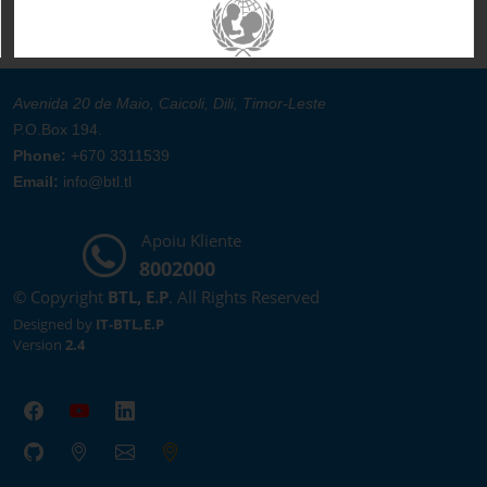
Avenida 20 de Maio, Caicoli, Dili, Timor-Leste
P.O.Box 194.
Phone:
+670 3311539
Email:
info@btl.tl
Apoiu Kliente
8002000
© Copyright
BTL, E.P
. All Rights Reserved
Designed by
IT-BTL,E.P
Version
2.4