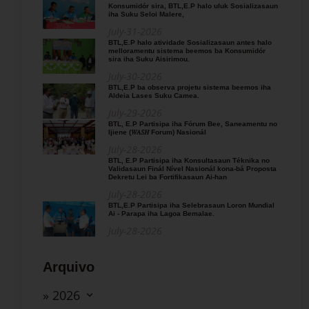
Konsumidór sira, BTL,E.P halo uluk Sosializasaun
iha Suku Seloi Malere,
July-31-2026
BTL,E.P halo atividade Sosializasaun antes halo
melloramentu sistema beemos ba Konsumidór
sira iha Suku Aisirimou.
July-30-2026
BTL,E.P ba observa projetu sistema beemos iha
Aldeia Lases Suku Camea.
July-29-2026
BTL, E.P Partisipa iha Fórum Bee, Saneamentu no
Ijiene (𝑊𝐴𝑆𝐻 Forum) Nasionál
July-28-2026
BTL, E.P Partisipa iha Konsultasaun Téknika no
Validasaun Finál Nível Nasionál kona-bá Proposta
Dekretu Lei ba Fortifikasaun Ai-han
July-28-2026
BTL,E.P Partisipa iha Selebrasaun Loron Mundial
Ai - Parapa iha Lagoa Bemalae.
July-28-2026
Arquivo
» 2026