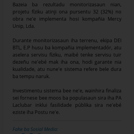
Bazeia ba rezultadu monitorizasaun nian,
projetu fíziku atinji ona pursentu 32 (32%) no
obra ne'e implementa hosi kompañia Mercy
Unip, Lda.
Durante monitorizasaun iha terrenu, ekipa DEI
BTL, E.P husu ba kompañia implementadór, atu
aselera servisu fíziku, maibé tenke servisu tuir
dezeñu ne'ebé mak iha ona, hodi garante nia
kualidade, atu nune'e sistema refere bele dura
ba tempu naruk.
Investimentu sistema bee ne'e, wainhira finaliza
sei fornese bee moos ba populasaun sira iha PA
Laclubar inklui fasilidade públika sira ne'ebé
eziste iha Postu ne'e.
Fahe ba Sosial Media: