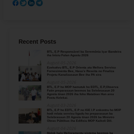
Recent Posts
BTL, E.P Responsável ba Seremónia Içar Bandeira
iha Inísiu Fulan Agostu 2026
August-05-2026
Ezekutivu BTL, E.P Orienta atu Mellora Servisu
Fornesimentu Bee, Hasa’e Reseita no Finaliza
Projetu Kanalizasaun Bee iha PA sira
August-05-2026
BTL, E.P ho MOP hamutuk ho EDTL, E.P,Observa
Fatin preparasaun beemos ba Selebrasaun 20
Agostu tinan 2026 iha foho Matabian Hun area
Postu Kelekai.
August-03-2026
BTL, E.P ho EDTL, E.P no IGE I.P enkontru ho MOP
hodi relata servisu ligadu ho preparasaun ba
Selebrasaun 20 Agostu tinan 2026 ba Ministro
Obras Públikas iha Edifisiu MOP Kaikoli Dili.
August-04-2026
Molok halo Melloramentu sistema beemos ba