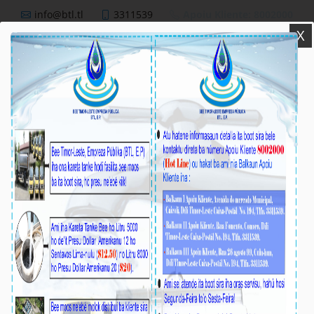
info@btl.tl
3311539
Apoiu Kliente: 8002000
X
BTL,E.P
Nutisia