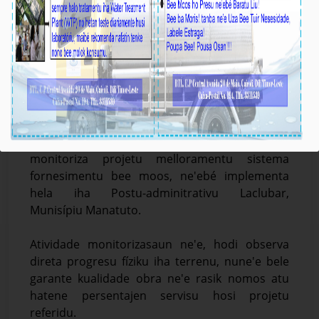
𝑬𝒌𝒊𝒑𝒂 𝑫𝑬𝑰 𝑩𝑻𝑳, 𝑬.𝑷 𝑴𝒐𝒏𝒊𝒕𝒐𝒓𝒊𝒛𝒂 𝑷𝒓𝒐𝒋𝒆𝒕𝒖 𝑴𝒆𝒍𝒍𝒐𝒓𝒂𝒎𝒆𝒏𝒕𝒖
𝑺𝒊𝒔𝒕𝒆𝒎𝒂 𝑭𝒐𝒓𝒏𝒆𝒔𝒊𝒎𝒆𝒏𝒕𝒖 𝑩𝒆𝒆 𝑴𝒐𝒐𝒔 𝒊𝒉𝒂 𝑷𝑨 𝑳𝒂𝒄𝒍𝒖𝒃𝒂𝒓
Média_BTL, E.P
20-Febreiru-2026
Manatuto, 20 Fevereiru 2026. Jestór
Infraestrutura BTL, E.P ho ekipa DEI hamutuk ho
Koordenadór BTL, E.P Munisípiu Manatuto
monitoriza projetu melloramentu sistema
fornesimentu bee moos, ne'ebé implementa
hela iha Postu-adminitrativu Laclubar,
Munisípiu Manatuto.
Atividade monitorizasaun ne'e, hodi observa
direta progresu fíziku iha terrenu, nune'e bele
garante kualidade obra ne'e rasik nomos atu
hatene persentajen servisu hosi projetu
referidu.