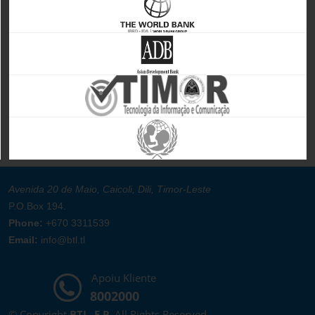
Avenida 20 de Maio, Caicoli, Dili, Timor-Leste
P.O.Box 194.
Phone:
+670 3311539
Email:
info@btl.tl
Apoiu Kliente
8002000
© Copyright
BTL, E.P
. All Rights Reserved