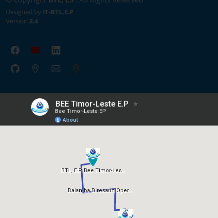
Designed by
IT-BTL,E.P
Version
2.4