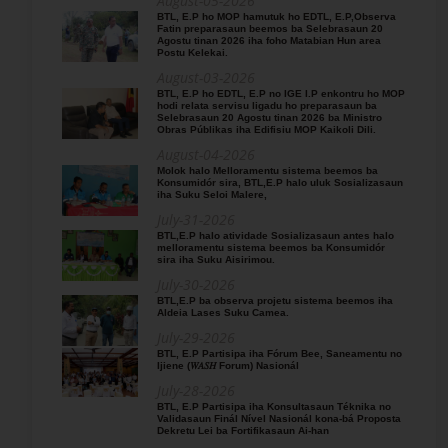
August-05-2026
BTL, E.P ho MOP hamutuk ho EDTL, E.P,Observa
Fatin preparasaun beemos ba Selebrasaun 20
Agostu tinan 2026 iha foho Matabian Hun area
Postu Kelekai.
August-03-2026
BTL, E.P ho EDTL, E.P no IGE I.P enkontru ho MOP
hodi relata servisu ligadu ho preparasaun ba
Selebrasaun 20 Agostu tinan 2026 ba Ministro
Obras Públikas iha Edifisiu MOP Kaikoli Dili.
August-04-2026
Molok halo Melloramentu sistema beemos ba
Konsumidór sira, BTL,E.P halo uluk Sosializasaun
iha Suku Seloi Malere,
July-31-2026
BTL,E.P halo atividade Sosializasaun antes halo
melloramentu sistema beemos ba Konsumidór
sira iha Suku Aisirimou.
July-30-2026
BTL,E.P ba observa projetu sistema beemos iha
Aldeia Lases Suku Camea.
July-29-2026
BTL, E.P Partisipa iha Fórum Bee, Saneamentu no
Ijiene (𝑊𝐴𝑆𝐻 Forum) Nasionál
July-28-2026
BTL, E.P Partisipa iha Konsultasaun Téknika no
Validasaun Finál Nível Nasionál kona-bá Proposta
Dekretu Lei ba Fortifikasaun Ai-han