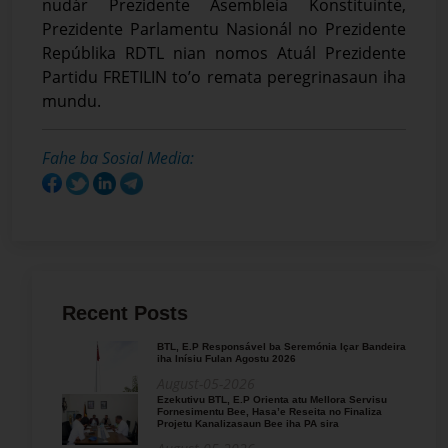
nudár Prezidente Asembleia Konstituinte,
Prezidente Parlamentu Nasionál no Prezidente
Repúblika RDTL nian nomos Atuál Prezidente
Partidu FRETILIN to’o remata peregrinasaun iha
mundu.
Fahe ba Sosial Media:
Recent Posts
BTL, E.P Responsável ba Seremónia Içar Bandeira
iha Inísiu Fulan Agostu 2026
August-05-2026
Ezekutivu BTL, E.P Orienta atu Mellora Servisu
Fornesimentu Bee, Hasa’e Reseita no Finaliza
Projetu Kanalizasaun Bee iha PA sira