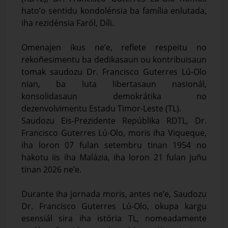
hato’o sentidu kondolénsia ba família enlutada,
iha rezidénsia Faról, Díli.
Omenajen ikus ne’e, reflete respeitu no
rekoñesimentu ba dedikasaun ou kontribuisaun
tomak saudozu Dr. Francisco Guterres Lú-Olo
nian, ba luta libertasaun nasionál,
konsolidasaun demokrátika no
dezenvolvimentu Estadu Timor-Leste (TL).
Saudozu Eis-Prezidente Repúblika RDTL, Dr.
Francisco Guterres Lú-Olo, moris iha Viqueque,
iha loron 07 fulan setembru tinan 1954 no
hakotu iis iha Malázia, iha loron 21 fulan juñu
tinan 2026 ne’e.
Durante iha jornada moris, antes ne’e, Saudozu
Dr. Francisco Guterres Lú-Olo, okupa kargu
esensiál sira iha istória TL, nomeadamente