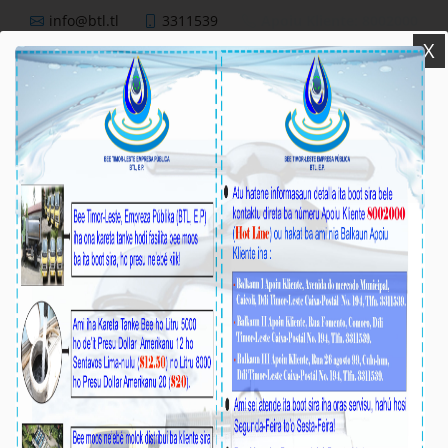
info@btl.tl
3311539
Apoiu Kliente: 8002000
X
BTL,E.P
Nutisia