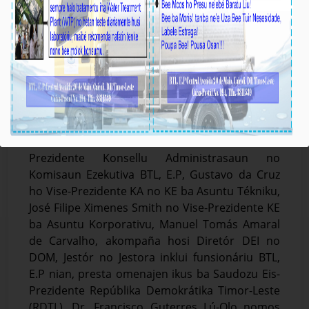
BTL, E.P Presta Omenajen Ikus ba Saudozu Eis-
Prezidente Repúblika RDTL, Dr. Francisco
Guterres Lú-Olo
Média_BTL, E.P
23-Juñu-2026
𝐃𝐢́𝐥𝐢, 𝐓𝐞𝐫𝐬𝐚-𝐟𝐞𝐢𝐫𝐚 𝟐𝟑 𝐉𝐮𝐧̃𝐮 𝟐𝟎𝟐𝟔.
Prezidente Konsellu Administrasaun no
Komisaun Ezekutiva BTL, E.P, Gustavo da Cruz
ho Vise-Prezidente KA no KE ba Asuntu Tékniku,
José Filipe Ximenes Smith no Vise-Prezidente KE
ba Asuntu Korporativu, Manuel Tomás Amaral
de Carvalho, akompaña hosi Diretór DEI no
DOM, Jestór no Jestora inklui funsionáriu BTL,
E.P nian, presta omenajen ikus ba Saudozu Eis-
Prezidente Repúblika Demokrátika Timor-Leste
(RDTL), Dr. Francisco Guterres Lú-Olo nomos