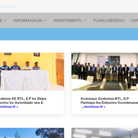
 8002000
E
INFORMASAUN
INVESTIMENTU
PLANU NEGÓSIU
LIV
zidente KE BTL, E.P ho Ekipa
Komisaun Ezekutiva BTL, E.P
ontru ho Autoridade sira &
Partisipa iha Enkontru Koordenas
ontinua lé »
...kontinua lé »