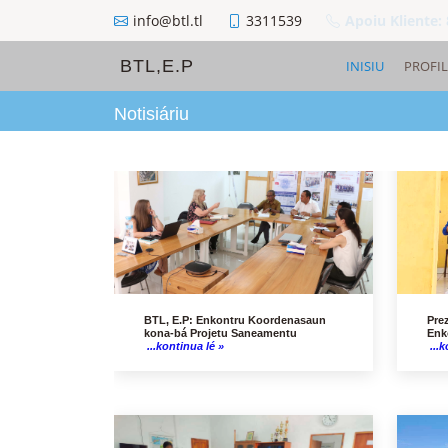
info@btl.tl
3311539
Apoiu Kliente:
BTL,E.P
INISIU
PROFIL
Notisiáriu
BTL, E.P: Enkontru Koordenasaun
Pre
kona-bá Projetu Saneamentu
Enk
...kontinua lé »
...k