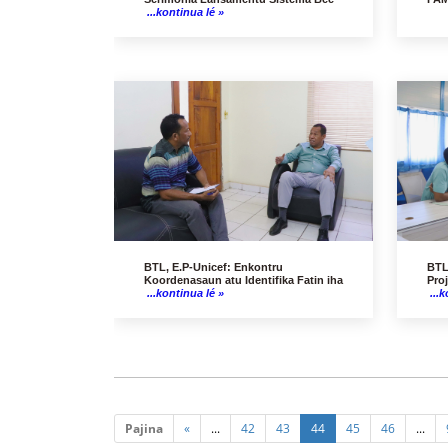
...kontinua lé »
BTL, E.P-Unicef: Enkontru
BTL
Koordenasaun atu Identifika Fatin iha
Proj
...kontinua lé »
...k
Pajina
«
...
42
43
44
45
46
...