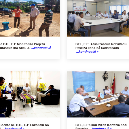
pa BTL, E.P Monitoriza Projetu
BTL, E.P: Atualizasaun Rezultadu
furasaun iha Aileu &
...kontinua lé
Peskiza kona-bá Satisfasaun
...kontinua lé »
zidente KE BTL, E.P Enkontru ho
BTL, E.P Simu Vizita Kortezia hosi
M
...kontinua lé »
Parseiru
...kontinua lé »