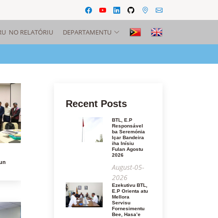
RU NO RELATÓRIU
DEPARTAMENTU
Recent Posts
BTL, E.P
Responsável
ba Seremónia
Içar Bandeira
iha Inísiu
Fulan Agostu
2026
aun
August-05-
2026
Ezekutivu BTL,
E.P Orienta atu
Mellora
Servisu
Fornesimentu
Bee, Hasa’e