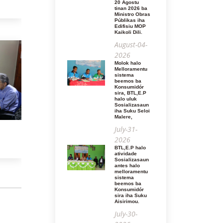
20 Agostu
tinan 2026 ba
Ministro Obras
Públikas iha
Edifisiu MOP
Kaikoli Dili.
August-04-
2026
Molok halo
Melloramentu
sistema
beemos ba
Konsumidór
sira, BTL,E.P
halo uluk
Sosializasaun
iha Suku Seloi
Malere,
July-31-
2026
BTL,E.P halo
atividade
Sosializasaun
antes halo
melloramentu
sistema
beemos ba
Konsumidór
sira iha Suku
Aisirimou.
July-30-