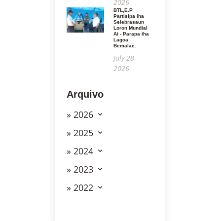
2026
BTL,E.P
Partisipa iha
Selebrasaun
Loron Mundial
Ai - Parapa iha
Lagoa
Bemalae.
July-28-
2026
Arquivo
» 2026
» 2025
» 2024
» 2023
» 2022