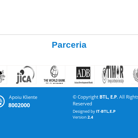
Parceria
© Copyright
BTL, E.P
. All Right
Apoiu Kliente
Reserved
8002000
Designed by
IT-BTL,E.P
Version
2.4