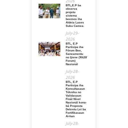
2026
BTL,E.P ba
observa
projetu
sistema
beemos iha
Aldeia Lases
Suku Camea.
July-29-
2026
BTL, E.P
Partisipa iha
Fórum Bee,
Saneamentu
no Ijiene (𝑊𝐴𝑆𝐻
Forum)
Nasionál
July-28-
2026
BTL, E.P
Partisipa iha
Konsultasaun
Téknika no
Validasaun
Finál Nível
Nasionál kona-
bá Proposta
Dekretu Lei ba
Fortifikasaun
Ai-han
July-28-