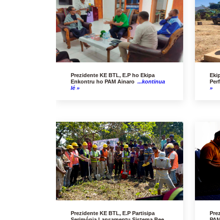
Prezidente KE BTL, E.P ho Ekipa
Eki
Enkontru ho PAM Ainaro
...kontinua
Per
lé »
»
Prezidente KE BTL, E.P Partisipa
Pre
Serimónia Lansamentu Sistema Bee
PA