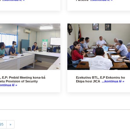
, E.P: Prebid Meeting kona-bá
Ezekutivu BTL, E.P Enkontru ho
etu Provision of Security
Ekipa hosi JICA
...kontinua lé »
ontinua lé »
95
»