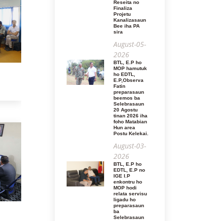
Reseita no
Finaliza
Projetu
Kanalizasaun
Bee iha PA
sira
August-05-
2026
BTL, E.P ho
MOP hamutuk
ho EDTL,
E.P,Observa
Fatin
preparasaun
beemos ba
Selebrasaun
20 Agostu
tinan 2026 iha
foho Matabian
Hun area
Postu Kelekai.
August-03-
2026
BTL, E.P ho
EDTL, E.P no
IGE I.P
enkontru ho
MOP hodi
relata servisu
ligadu ho
preparasaun
ba
Selebrasaun