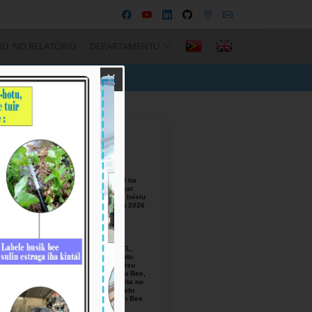
RU NO RELATÓRIU
DEPARTAMENTU
X
Recent Posts
BTL, E.P
Responsável ba
Seremónia Içar
Bandeira iha Inísiu
Fulan Agostu 2026
August-05-
2026
Ezekutivu BTL,
E.P Orienta atu
Mellora Servisu
Fornesimentu Bee,
Hasa’e Reseita no
Finaliza Projetu
Kanalizasaun Bee
iha PA sira