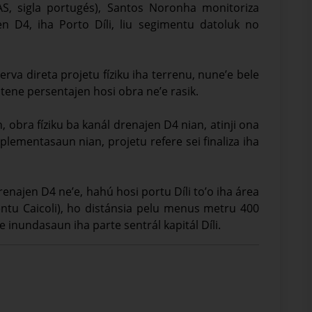
S, sigla portugés), Santos Noronha monitoriza
n D4, iha Porto Díli, liu segimentu datoluk no
rva direta projetu fíziku iha terrenu, nune’e bele
ene persentajen hosi obra ne’e rasik.
 obra fíziku ba kanál drenajen D4 nian, atinji ona
lementasaun nian, projetu refere sei finaliza iha
najen D4 ne’e, hahú hosi portu Díli to’o iha área
mentu Caicoli), ho distánsia pelu menus metru 400
 inundasaun iha parte sentrál kapitál Díli.