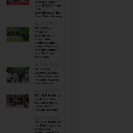
ba Konsumidór
sira, BTL,E.P halo
uluk
Sosializasaun iha
Suku Seloi Malere,
July-31-2026
BTL,E.P halo
atividade
Sosializasaun
antes halo
melloramentu
sistema beemos
ba Konsumidór
sira iha Suku
Aisirimou.
July-30-2026
BTL,E.P ba
observa projetu
sistema beemos
iha Aldeia Lases
Suku Camea.
July-29-2026
BTL, E.P Partisipa
iha Fórum Bee,
Saneamentu no
Ijiene (𝑊𝐴𝑆𝐻
Forum) Nasionál
July-28-2026
BTL, E.P Partisipa
iha Konsultasaun
Téknika no
Validasaun Finál