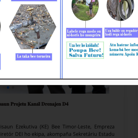
𝐮𝐧 𝐏𝐫𝐨𝐣𝐞𝐭𝐮 𝐊𝐚𝐧𝐚́𝐥 𝐃𝐫𝐞𝐧𝐚𝐣𝐞𝐧 𝐃𝟒
rezidente Komisaun Ezekutiva (KE) Bee Timor-Leste, Empreza
Diretór DEI ho ekipa, akompaña Sekretáriu Estadu