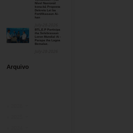
Nível Nasionál
kona-bá Proposta
Dekretu Lei ba
Fortifikasaun Ai-
han
July-28-2026
BTL,E.P Partisipa
iha Selebrasaun
Loron Mundial Ai -
Parapa iha Lagoa
Bemalae.
July-28-2026
Arquivo
» 2026
» 2025
» 2024
» 2023
» 2022