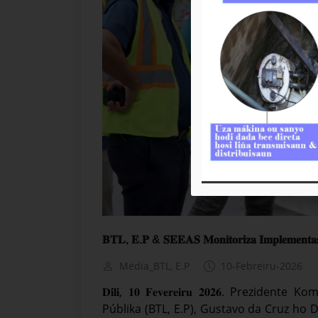
𝐁𝐓𝐋, 𝐄.𝐏 & 𝐒𝐄𝐄𝐀𝐒 𝐌𝐨𝐧𝐢𝐭𝐨𝐫𝐢𝐳𝐚 𝐈𝐦𝐩𝐥𝐞𝐦𝐞𝐧𝐭𝐚𝐬𝐚
Média_BTL, E.P
10-Febreiru-2026
𝐃𝐢́𝐥𝐢, 𝟏𝟎 𝐅𝐞𝐯𝐞𝐫𝐞𝐢𝐫𝐮 𝟐𝟎𝟐𝟔. P
Públika (BTL, E.P), Gustavo da Cruz ho 