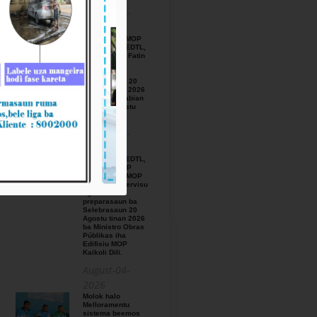
August-05-
2026
BTL, E.P ho MOP
hamutuk ho EDTL,
E.P,Observa Fatin
preparasaun
beemos ba
Selebrasaun 20
Agostu tinan 2026
iha foho Matabian
Hun area Postu
Kelekai.
August-03-
2026
BTL, E.P ho EDTL,
E.P no IGE I.P
enkontru ho MOP
hodi relata servisu
ligadu ho
preparasaun ba
Selebrasaun 20
Agostu tinan 2026
ba Ministro Obras
Públikas iha
Edifisiu MOP
Kaikoli Dili.
August-04-
2026
Molok halo
Melloramentu
sistema beemos