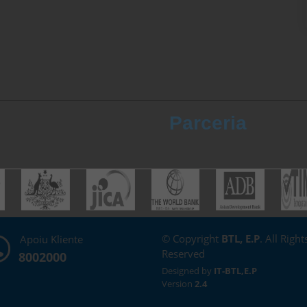
Parceria
© Copyright
BTL, E.P
. All Right
Apoiu Kliente
Reserved
8002000
Designed by
IT-BTL,E.P
Version
2.4