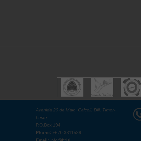
Avenida 20 de Maio, Caicoli, Dili, Timor-
Leste
P.O.Box 194.
Phone:
+670 3311539
Email:
info@btl.tl