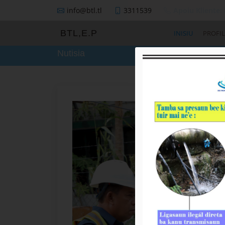
info@btl.tl
3311539
Apoiu Kliente:
BTL,E.P
INISIU
PROFIL
Nutisia