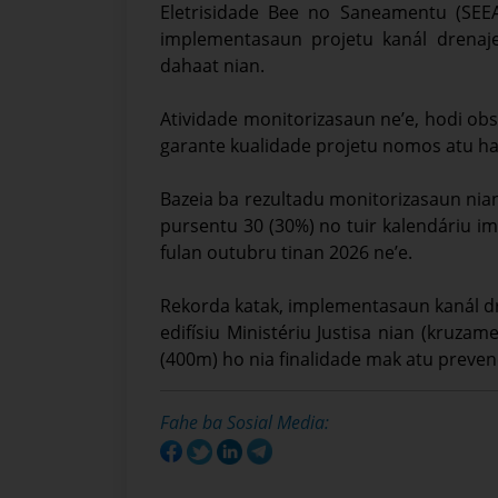
Eletrisidade Bee no Saneamentu (SEEA
implementasaun projetu kanál drenaje
dahaat nian.
Atividade monitorizasaun ne’e, hodi obse
garante kualidade projetu nomos atu hat
Bazeia ba rezultadu monitorizasaun nian,
pursentu 30 (30%) no tuir kalendáriu imp
fulan outubru tinan 2026 ne’e.
Rekorda katak, implementasaun kanál dre
edifísiu Ministériu Justisa nian (kruza
(400m) ho nia finalidade mak atu prevene
Fahe ba Sosial Media: