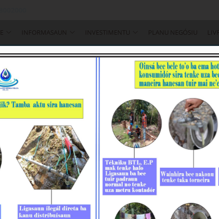
 8002000
E
INFORMASAUN
INVESTIMENTU
PLANU NEGÓSIU
LIV