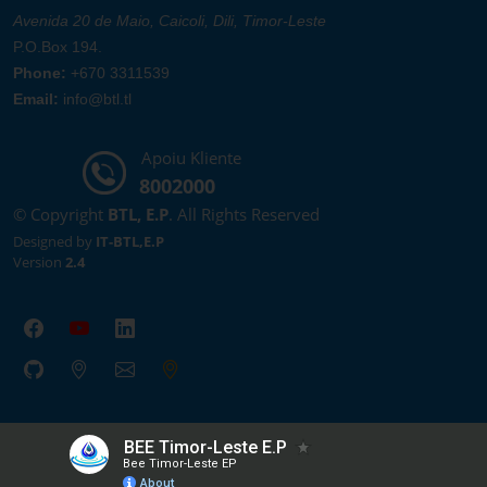
Avenida 20 de Maio, Caicoli, Dili, Timor-Leste
P.O.Box 194.
Phone:
+670 3311539
Email:
info@btl.tl
Apoiu Kliente
8002000
© Copyright
BTL, E.P
. All Rights Reserved
Designed by
IT-BTL,E.P
Version
2.4