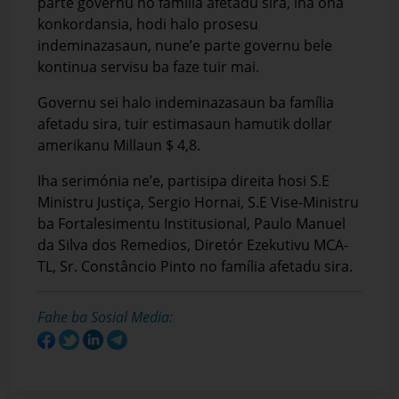
parte governu no família afetadu sira, iha ona
konkordansia, hodi halo prosesu
indeminazasaun, nune’e parte governu bele
kontinua servisu ba faze tuir mai.
Governu sei halo indeminazasaun ba família
afetadu sira, tuir estimasaun hamutik dollar
amerikanu Millaun $ 4,8.
Iha serimónia ne’e, partisipa direita hosi S.E
Ministru Justiça, Sergio Hornai, S.E Vise-Ministru
ba Fortalesimentu Institusional, Paulo Manuel
da Silva dos Remedios, Diretór Ezekutivu MCA-
TL, Sr. Constâncio Pinto no família afetadu sira.
Fahe ba Sosial Media: