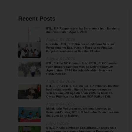
Recent Posts
BTL, E.P Responsável ba Seremónia Içar Bandeira
iha Inísiu Fulan Agostu 2026
August-05-2026
Ezekutivu BTL, E.P Orienta atu Mellora Servisu
Fornesimentu Bee, Hasa’e Reseita no Finaliza
Projetu Kanalizasaun Bee iha PA sira
August-05-2026
BTL, E.P ho MOP hamutuk ho EDTL, E.P,Observa
Fatin preparasaun beemos ba Selebrasaun 20
Agostu tinan 2026 iha foho Matabian Hun area
Postu Kelekai.
August-03-2026
BTL, E.P ho EDTL, E.P no IGE I.P enkontru ho MOP
hodi relata servisu ligadu ho preparasaun ba
Selebrasaun 20 Agostu tinan 2026 ba Ministro
Obras Públikas iha Edifisiu MOP Kaikoli Dili.
August-04-2026
Molok halo Melloramentu sistema beemos ba
Konsumidór sira, BTL,E.P halo uluk Sosializasaun
iha Suku Seloi Malere,
July-31-2026
BTL,E.P halo atividade Sosializasaun antes halo
melloramentu sistema beemos ba Konsumidór