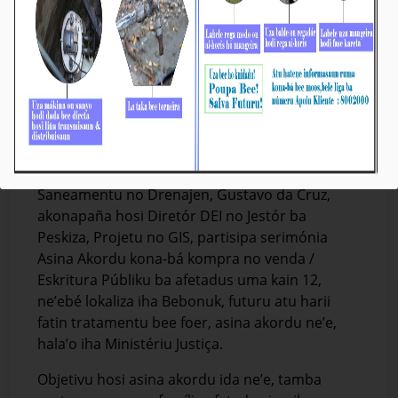
Vise-Prezidente KE BTL, E.P, ba Asuntu
Sistema Bee Saneamentu no Drenajen,
Partisipa Serimónia Asina Akordu iha MJ
Média_BTL, E.P
04-Outobru-2024
Díli, 04/10/2024, Vise-Prezidente Komisaun
Ezekutiva BTL, E.P, ba Asuntu Sistema Bee
Saneamentu no Drenajen, Gustavo da Cruz,
akonapaña hosi Diretór DEI no Jestór ba
Peskiza, Projetu no GIS, partisipa serimónia
Asina Akordu kona-bá kompra no venda /
Eskritura Públiku ba afetadus uma kain 12,
ne’ebé lokaliza iha Bebonuk, futuru atu harii
fatin tratamentu bee foer, asina akordu ne’e,
hala’o iha Ministériu Justiça.
Objetivu hosi asina akordu ida ne’e, tamba