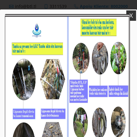
info@btl.tl
3311539
Apoiu Kliente: 8002000
X
BTL,E.P
Nutisia