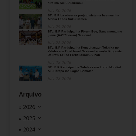
sira iha Suku Aisirimou.
July-30-2026
BTL,E.P ba observa projetu sistema beemos iha
Aldeia Lases Suku Camea.
July-29-2026
BTL, E.P Partisipa iha Fórum Bee, Saneamentu no
Ijiene (𝑊𝐴𝑆𝐻 Forum) Nasionál
July-28-2026
BTL, E.P Partisipa iha Konsultasaun Téknika no
Validasaun Finál Nível Nasionál kona-bá Proposta
Dekretu Lei ba Fortifikasaun Ai-han
July-28-2026
BTL,E.P Partisipa iha Selebrasaun Loron Mundial
Ai - Parapa iha Lagoa Bemalae.
July-28-2026
Arquivo
» 2026
» 2025
» 2024