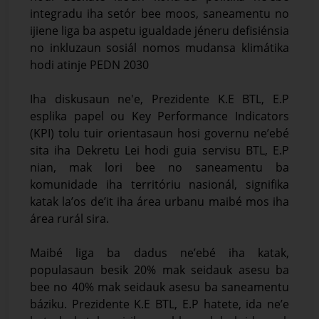
integradu iha setór bee moos, saneamentu no
ijiene liga ba aspetu igualdade jéneru defisiénsia
no inkluzaun sosiál nomos mudansa klimátika
hodi atinje PEDN 2030
Iha diskusaun ne'e, Prezidente K.E BTL, E.P
esplika papel ou Key Performance Indicators
(KPI) tolu tuir orientasaun hosi governu ne’ebé
sita iha Dekretu Lei hodi guia servisu BTL, E.P
nian, mak lori bee no saneamentu ba
komunidade iha territóriu nasionál, signifika
katak la’os de’it iha área urbanu maibé mos iha
área rurál sira.
Maibé liga ba dadus ne’ebé iha katak,
populasaun besik 20% mak seidauk asesu ba
bee no 40% mak seidauk asesu ba saneamentu
báziku. Prezidente K.E BTL, E.P hatete, ida ne’e