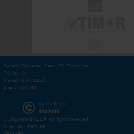
Avenida 20 de Maio, Caicoli, Dili, Timor-Leste
P.O.Box 194.
Phone:
+670 3311539
Email:
info@btl.tl
Apoiu Kliente
8002000
© Copyright
BTL, E.P
. All Rights Reserved
Designed by
IT-BTL,E.P
Version
2.4