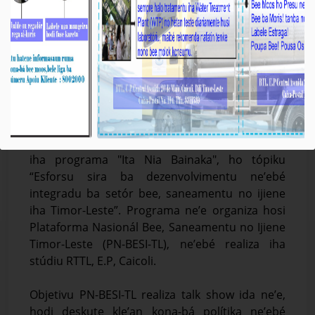
Prezidente K.E BTL, E.P Partisipa Diskusaun
iha Programa “Ita Nia Bainaka” iha RTTL, E.P
Média_BTL, E.P
27-Agostu-2024
Díli, 27/08/2024, Prezidente Komisaun Ezekutiva
(KE) Bee Timor-Leste, Empreza Públika (BTL, E.P),
Eng. Carlos Peloi dos Reis, partisipa diskusaun
iha programa "Ita Nia Bainaka", ho tópiku
“Esforsu sira ba dezenvolvimentu ne’ebé
integradu ba setór bee, saneamentu no ijiene
iha Timor-Leste”. Programa ne’e organiza hosi
Plataforma Nasionál Bee, Saneamentu no Ijiene
Timor-Leste (PN-BESI-TL), ne’ebé realiza iha
stúdiu RTTL, E.P, Caicoli.
Objetivu PN-BESI-TL realiza talk show ida ne’e,
hodi deskute kle’an kona-bá polítika ne’ebé