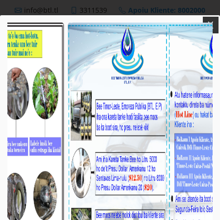
info@btl.tl
3311539
Apoiu Kliente: 8002000
X
BTL,E.P
Nutisia