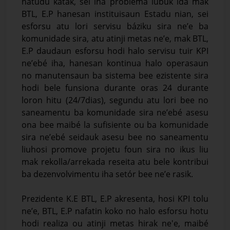
hatudu katak, sei iha problema lubuk ida mak
BTL, E.P hanesan instituisaun Estadu nian, sei
esforsu atu lori servisu báziku sira ne’e ba
komunidade sira, atu atinji metas ne’e, mak BTL,
E.P daudaun esforsu hodi halo servisu tuir KPI
ne’ebé iha, hanesan kontinua halo operasaun
no manutensaun ba sistema bee ezistente sira
hodi bele funsiona durante oras 24 durante
loron hitu (24/7dias), segundu atu lori bee no
saneamentu ba komunidade sira ne’ebé asesu
ona bee maibé la sufisiente ou ba komunidade
sira ne’ebé seidauk asesu bee no saneamentu
liuhosi promove projetu foun sira no ikus liu
mak rekolla/arrekada reseita atu bele kontribui
ba dezenvolvimentu iha setór bee ne’e rasik.
Prezidente K.E BTL, E.P akresenta, hosi KPI tolu
ne’e, BTL, E.P nafatin koko no halo esforsu hotu
hodi realiza ou atinji metas hirak ne'e, maibé