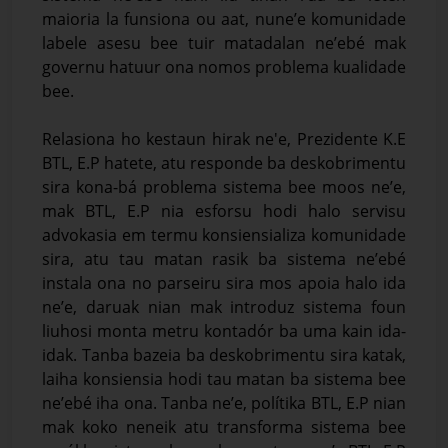
maioria la funsiona ou aat, nune’e komunidade
labele asesu bee tuir matadalan ne’ebé mak
governu hatuur ona nomos problema kualidade
bee.
Relasiona ho kestaun hirak ne'e, Prezidente K.E
BTL, E.P hatete, atu responde ba deskobrimentu
sira kona-bá problema sistema bee moos ne’e,
mak BTL, E.P nia esforsu hodi halo servisu
advokasia em termu konsiensializa komunidade
sira, atu tau matan rasik ba sistema ne’ebé
instala ona no parseiru sira mos apoia halo ida
ne’e, daruak nian mak introduz sistema foun
liuhosi monta metru kontadór ba uma kain ida-
idak. Tanba bazeia ba deskobrimentu sira katak,
laiha konsiensia hodi tau matan ba sistema bee
ne’ebé iha ona. Tanba ne’e, polítika BTL, E.P nian
mak koko neneik atu transforma sistema bee