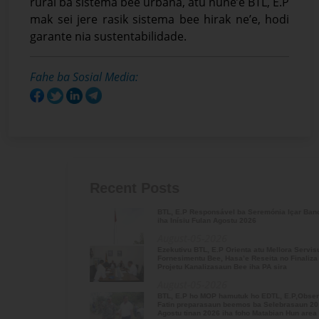
rurál ba sistema bee urbana, atu nune’e BTL, E.P
mak sei jere rasik sistema bee hirak ne’e, hodi
garante nia sustentabilidade.
Fahe ba Sosial Media:
Recent Posts
BTL, E.P Responsável ba Seremónia Içar Bandeira
iha Inísiu Fulan Agostu 2026
August-05-2026
Ezekutivu BTL, E.P Orienta atu Mellora Servisu
Fornesimentu Bee, Hasa’e Reseita no Finaliza
Projetu Kanalizasaun Bee iha PA sira
August-05-2026
BTL, E.P ho MOP hamutuk ho EDTL, E.P,Observa
Fatin preparasaun beemos ba Selebrasaun 20
Agostu tinan 2026 iha foho Matabian Hun area