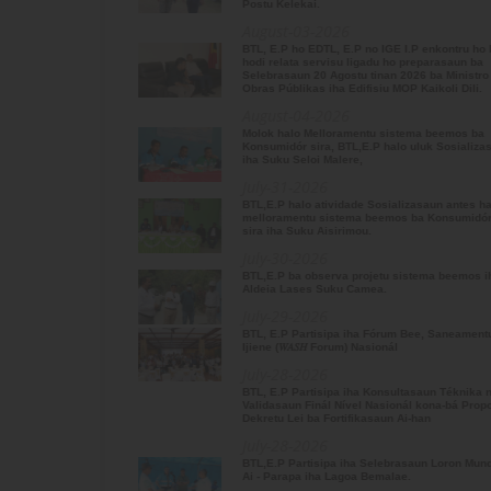
Postu Kelekai.
August-03-2026
BTL, E.P ho EDTL, E.P no IGE I.P enkontru ho MOP
hodi relata servisu ligadu ho preparasaun ba
Selebrasaun 20 Agostu tinan 2026 ba Ministro
Obras Públikas iha Edifisiu MOP Kaikoli Dili.
August-04-2026
Molok halo Melloramentu sistema beemos ba
Konsumidór sira, BTL,E.P halo uluk Sosializasaun
iha Suku Seloi Malere,
July-31-2026
BTL,E.P halo atividade Sosializasaun antes halo
melloramentu sistema beemos ba Konsumidór
sira iha Suku Aisirimou.
July-30-2026
BTL,E.P ba observa projetu sistema beemos iha
Aldeia Lases Suku Camea.
July-29-2026
BTL, E.P Partisipa iha Fórum Bee, Saneamentu no
Ijiene (𝑊𝐴𝑆𝐻 Forum) Nasionál
July-28-2026
BTL, E.P Partisipa iha Konsultasaun Téknika no
Validasaun Finál Nível Nasionál kona-bá Proposta
Dekretu Lei ba Fortifikasaun Ai-han
July-28-2026
BTL,E.P Partisipa iha Selebrasaun Loron Mundial
Ai - Parapa iha Lagoa Bemalae.