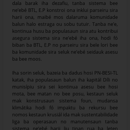
dala barak iha dezafiu, tanba sistema bee
ne’ebé BTL, E.P konstroi ona inklui parseiru sira
harii ona, maibé mos dalaruma komunidade
balun halo estraga ou sobu tutuir. Tanba ne’e,
kontinua husu ba populasaun sira atu kontribui
asegura sistema sira ne’ebé iha ona, hodi fó
biban ba BTL, E.P no parseiru sira bele lori bee
ba komunidade sira seluk ne’ebé seidauk asesu
ba bee moos.
Iha sorin seluk, bazeia ba dadus hosi PN-BESI-TL
katak, iha populasaun balun iha kapitál Díli no
munisípiu sira sei kontinua asesu bee hosi
mota, bee matan no bee posu, kestaun seluk
mak konstrusaun sistema foun, mudansa
klimátika hodi fó impaktu ba rekursu bee
nomos kestaun krusiál ida mak sustentabilidade
liga ba operasaun no manutensaun tanba
sistema ne’ebé harii liu tinan rua ba leten