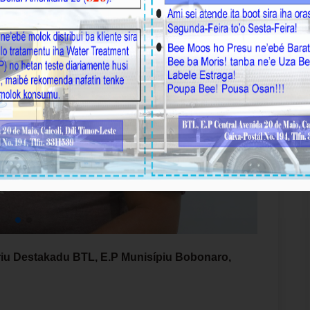
riu Destakadu BTL, E.P Munisípiu Bobonaro,