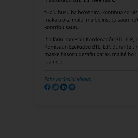
“Ha’u husu ba bo’ot sira, kontinua servisu
maka troka malu, maibé instituisaun ne’e,
kontribuisaun.
Iha fatin hanesan Kordenadór BTL, E.P, 
Komisaun Ezekutivu BTL, E.P, durante tin
maske hasoru dezafiu barak, maibé ho li
ida ne’e.
Fahe ba Sosial Media: