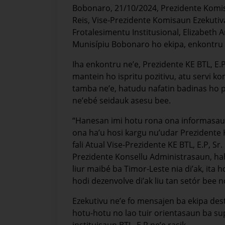
Bobonaro, 21/10/2024, Prezidente Komisa
Reis, Vise-Prezidente Komisaun Ezekuti
Frotalesimentu Institusional, Elizabeth 
Munisípiu Bobonaro ho ekipa, enkontru ne
Iha enkontru ne’e, Prezidente KE BTL, E.P
mantein ho ispritu pozitivu, atu servi 
tamba ne’e, hatudu nafatin badinas ho pr
ne’ebé seidauk asesu bee.
“Hanesan imi hotu rona ona informasaun,
ona ha’u hosi kargu nu’udar Prezidente 
fali Atual Vise-Prezidente KE BTL, E.P, S
Prezidente Konsellu Administrasaun, ha
liur maibé ba Timor-Leste nia di’ak, ita 
hodi dezenvolve di’ak liu tan setór bee 
Ezekutivu ne’e fo mensajen ba ekipa des
hotu-hotu no lao tuir orientasaun ba supe
instituisaun BTL, E.P ne’e rasik.