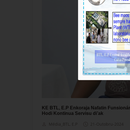
KE BTL, E.P Enkoraja Nafatin Funsioná
Hodi Kontinua Servisu di’ak
Média_BTL, E.P
21-Outobru-2024