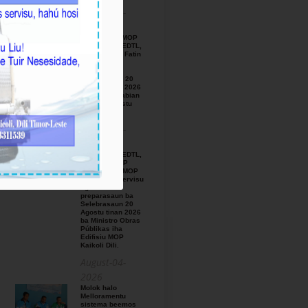
August-05-
2026
BTL, E.P ho MOP
hamutuk ho EDTL,
E.P,Observa Fatin
preparasaun
beemos ba
Selebrasaun 20
Agostu tinan 2026
iha foho Matabian
Hun area Postu
Kelekai.
August-03-
2026
BTL, E.P ho EDTL,
E.P no IGE I.P
enkontru ho MOP
hodi relata servisu
ligadu ho
preparasaun ba
Selebrasaun 20
Agostu tinan 2026
ba Ministro Obras
Públikas iha
Edifisiu MOP
Kaikoli Dili.
August-04-
2026
Molok halo
Melloramentu
sistema beemos