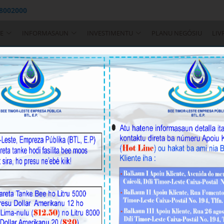
 8002000
E
INFORMASAUN
INVESTIMENTU
PLANU NEGÓSIU
LIV