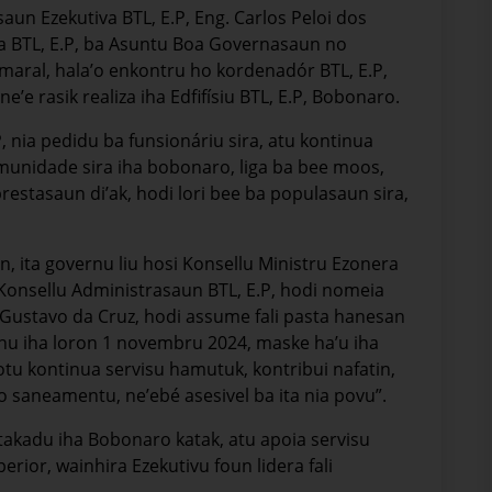
un Ezekutiva BTL, E.P, Eng. Carlos Peloi dos
va BTL, E.P, ba Asuntu Boa Governasaun no
Amaral, hala’o enkontru ho kordenadór BTL, E.P,
’e rasik realiza iha Edfifísiu BTL, E.P, Bobonaro.
, nia pedidu ba funsionáriu sira, atu kontinua
komunidade sira iha bobonaro, liga ba bee moos,
estasaun di’ak, hodi lori bee ba populasaun sira,
 ita governu liu hosi Konsellu Ministru Ezonera
Konsellu Administrasaun BTL, E.P, hodi nomeia
r. Gustavo da Cruz, hodi assume fali pasta hanesan
hu iha loron 1 novembru 2024, maske ha’u iha
hotu kontinua servisu hamutuk, kontribui nafatin,
no saneamentu, ne’ebé asesivel ba ita nia povu”.
takadu iha Bobonaro katak, atu apoia servisu
rior, wainhira Ezekutivu foun lidera fali