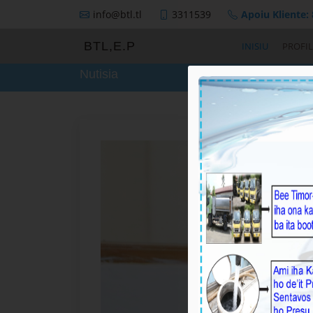
info@btl.tl
3311539
Apoiu Kliente:
BTL,E.P
INISIU
PROFIL
Nutisia