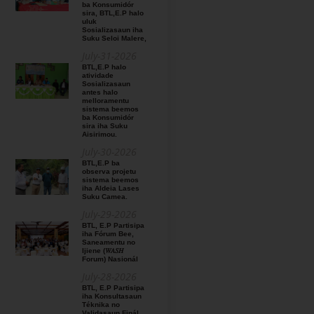
ba Konsumidór
sira, BTL,E.P halo
uluk
Sosializasaun iha
Suku Seloi Malere,
July-31-2026
BTL,E.P halo
atividade
Sosializasaun
antes halo
melloramentu
sistema beemos
ba Konsumidór
sira iha Suku
Aisirimou.
July-30-2026
BTL,E.P ba
observa projetu
sistema beemos
iha Aldeia Lases
Suku Camea.
July-29-2026
BTL, E.P Partisipa
iha Fórum Bee,
Saneamentu no
Ijiene (𝑊𝐴𝑆𝐻
Forum) Nasionál
July-28-2026
BTL, E.P Partisipa
iha Konsultasaun
Téknika no
Validasaun Finál