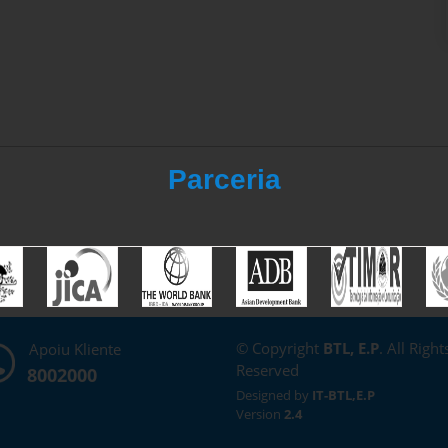
Parceria
© Copyright
BTL, E.P
. All Right
Apoiu Kliente
Reserved
8002000
Designed by
IT-BTL,E.P
Version
2.4