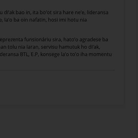
 di’ak bao in, ita bo’ot sira hare ne’e, lideransa
 la’o ba oin nafatin, hosi imi hotu nia
reprezenta funsionáriu sira, hato’o agradese ba
an tolu nia laran, servisu hamutuk ho di’ak,
deransa BTL, E.P, konsege la’o to’o iha momentu