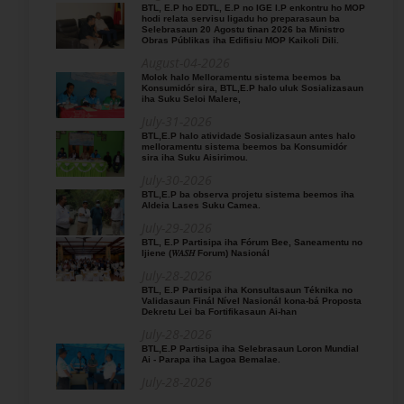
BTL, E.P ho EDTL, E.P no IGE I.P enkontru ho MOP
hodi relata servisu ligadu ho preparasaun ba
Selebrasaun 20 Agostu tinan 2026 ba Ministro
Obras Públikas iha Edifisiu MOP Kaikoli Dili.
August-04-2026
Molok halo Melloramentu sistema beemos ba
Konsumidór sira, BTL,E.P halo uluk Sosializasaun
iha Suku Seloi Malere,
July-31-2026
BTL,E.P halo atividade Sosializasaun antes halo
melloramentu sistema beemos ba Konsumidór
sira iha Suku Aisirimou.
July-30-2026
BTL,E.P ba observa projetu sistema beemos iha
Aldeia Lases Suku Camea.
July-29-2026
BTL, E.P Partisipa iha Fórum Bee, Saneamentu no
Ijiene (𝑊𝐴𝑆𝐻 Forum) Nasionál
July-28-2026
BTL, E.P Partisipa iha Konsultasaun Téknika no
Validasaun Finál Nível Nasionál kona-bá Proposta
Dekretu Lei ba Fortifikasaun Ai-han
July-28-2026
BTL,E.P Partisipa iha Selebrasaun Loron Mundial
Ai - Parapa iha Lagoa Bemalae.
July-28-2026