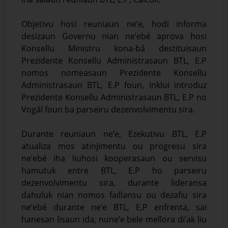
Objetivu hosi reuniaun ne’e, hodi informa
desizaun Governu nian ne’ebé aprova hosi
Konsellu Ministru kona-bá destituisaun
Prezidente Konsellu Administrasaun BTL, E.P
nomos nomeasaun Prezidente Konsellu
Administrasaun BTL, E.P foun, inklui introduz
Prezidente Konsellu Administrasaun BTL, E.P no
Vogál foun ba parseiru dezenvolvimentu sira.
Durante reuniaun ne’e, Ezekutivu BTL, E.P
atualiza mos atinjimentu ou progresu sira
ne’ebé iha liuhosi kooperasaun ou servisu
hamutuk entre BTL, E.P ho parseiru
dezenvolvimentu sira, durante lideransa
dahuluk nian nomos faillansu ou dezafiu sira
ne’ebé durante ne’e BTL, E,P enfrenta, sai
hanesan lisaun ida, nune’e bele mellora di’ak liu