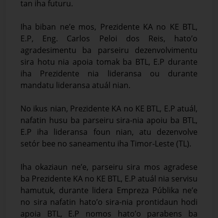
tan iha futuru.
Iha biban ne’e mos, Prezidente KA no KE BTL,
E.P, Eng. Carlos Peloi dos Reis, hato’o
agradesimentu ba parseiru dezenvolvimentu
sira hotu nia apoia tomak ba BTL, E.P durante
iha Prezidente nia lideransa ou durante
mandatu lideransa atuál nian.
No ikus nian, Prezidente KA no KE BTL, E.P atuál,
nafatin husu ba parseiru sira-nia apoiu ba BTL,
E.P iha lideransa foun nian, atu dezenvolve
setór bee no saneamentu iha Timor-Leste (TL).
Iha okaziaun ne’e, parseiru sira mos agradese
ba Prezidente KA no KE BTL, E.P atuál nia servisu
hamutuk, durante lidera Empreza Públika ne’e
no sira nafatin hato’o sira-nia prontidaun hodi
apoia BTL, E.P nomos hato’o parabens ba