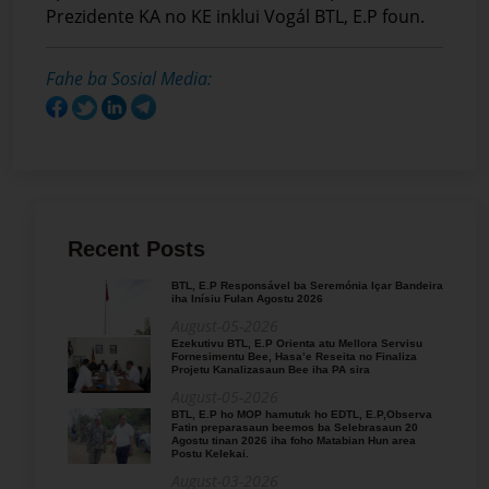
Prezidente KA no KE inklui Vogál BTL, E.P foun.
Fahe ba Sosial Media:
Recent Posts
BTL, E.P Responsável ba Seremónia Içar Bandeira
iha Inísiu Fulan Agostu 2026
August-05-2026
Ezekutivu BTL, E.P Orienta atu Mellora Servisu
Fornesimentu Bee, Hasa’e Reseita no Finaliza
Projetu Kanalizasaun Bee iha PA sira
August-05-2026
BTL, E.P ho MOP hamutuk ho EDTL, E.P,Observa
Fatin preparasaun beemos ba Selebrasaun 20
Agostu tinan 2026 iha foho Matabian Hun area
Postu Kelekai.
August-03-2026