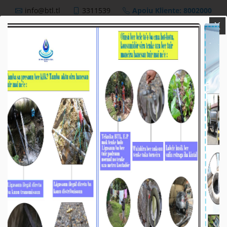
info@btl.tl
3311539
Apoiu Kliente: 8002000
X
BTL,E.P
Nutisia