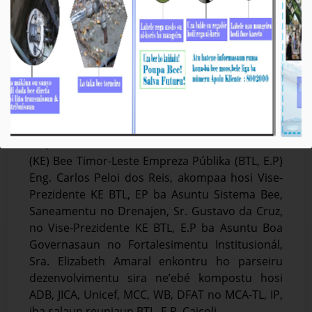
KA & KE BTL, E.P Agradese ba Parseiru
Dezenvolvimentu sira-nia Apoiu iha Setor Bee &
Saneamentu Durante Mandatu Lideransa Atuál
nian
Média_BTL, E.P
25-Outobru-2024
Díli, 25/10/2024. Prezidente Komisaun Ezekutiva
(KE) Bee Timor-Leste Empreza Públika (BTL, E.P)
Eng. Carlos Peloi dos Reis, akompaa hosi Vise-
Prezidente KE BTL, EP ba Asuntu Sistema Bee,
Saneamentu no Drenajen, Sr. Gustavo da Cruz,
no Vise-Prezidente KE BTL, E.P ba Asuntu Boa
Governasaun no Fortalesimentu Institusionál,
Sra. Elizabeth Amaral enkontru ho parseiru
dezenvolvimentu sira ne’ebé kompostu hosi
ADB, JICA, Unicef, MCC, WB, DFAT no MCA-TL, IP,
iha salaun reuniaun BTL, E.P, Caicoli.