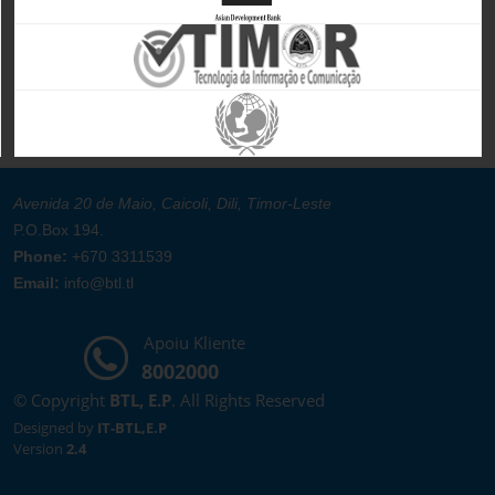
Avenida 20 de Maio, Caicoli, Dili, Timor-Leste
P.O.Box 194.
Phone:
+670 3311539
Email:
info@btl.tl
Apoiu Kliente
8002000
© Copyright
BTL, E.P
. All Rights Reserved
Designed by
IT-BTL,E.P
Version
2.4