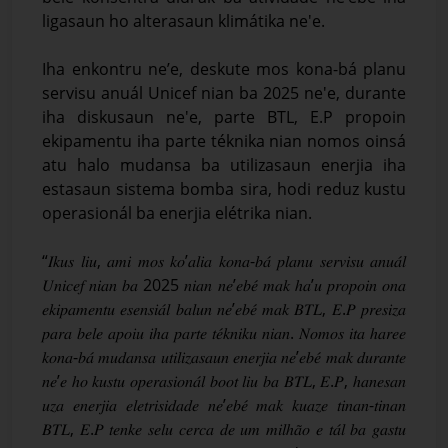
ligasaun ho alterasaun klimátika ne'e.
Iha enkontru ne’e, deskute mos kona-bá planu
servisu anuál Unicef nian ba 2025 ne'e, durante
iha diskusaun ne'e, parte BTL, E.P propoin
ekipamentu iha parte téknika nian nomos oinsá
atu halo mudansa ba utilizasaun enerjia iha
estasaun sistema bomba sira, hodi reduz kustu
operasionál ba enerjia elétrika nian.
“𝐼𝑘𝑢𝑠 𝑙𝑖𝑢, 𝑎𝑚𝑖 𝑚𝑜𝑠 𝑘𝑜’𝑎𝑙𝑖𝑎 𝑘𝑜𝑛𝑎-𝑏𝑎́ 𝑝𝑙𝑎𝑛𝑢 𝑠𝑒𝑟𝑣𝑖𝑠𝑢 𝑎𝑛𝑢𝑎́𝑙
𝑈𝑛𝑖𝑐𝑒𝑓 𝑛𝑖𝑎𝑛 𝑏𝑎 2025 𝑛𝑖𝑎𝑛 𝑛𝑒’𝑒𝑏𝑒́ 𝑚𝑎𝑘 ℎ𝑎’𝑢 𝑝𝑟𝑜𝑝𝑜𝑖𝑛 𝑜𝑛𝑎
𝑒𝑘𝑖𝑝𝑎𝑚𝑒𝑛𝑡𝑢 𝑒𝑠𝑒𝑛𝑠𝑖𝑎́𝑙 𝑏𝑎𝑙𝑢𝑛 𝑛𝑒’𝑒𝑏𝑒́ 𝑚𝑎𝑘 𝐵𝑇𝐿, 𝐸.𝑃 𝑝𝑟𝑒𝑠𝑖𝑧𝑎
𝑝𝑎𝑟𝑎 𝑏𝑒𝑙𝑒 𝑎𝑝𝑜𝑖𝑢 𝑖ℎ𝑎 𝑝𝑎𝑟𝑡𝑒 𝑡𝑒́𝑘𝑛𝑖𝑘𝑢 𝑛𝑖𝑎𝑛. 𝑁𝑜𝑚𝑜𝑠 𝑖𝑡𝑎 ℎ𝑎𝑟𝑒𝑒
𝑘𝑜𝑛𝑎-𝑏𝑎́ 𝑚𝑢𝑑𝑎𝑛𝑠𝑎 𝑢𝑡𝑖𝑙𝑖𝑧𝑎𝑠𝑎𝑢𝑛 𝑒𝑛𝑒𝑟𝑗𝑖𝑎 𝑛𝑒’𝑒𝑏𝑒́ 𝑚𝑎𝑘 𝑑𝑢𝑟𝑎𝑛𝑡𝑒
𝑛𝑒’𝑒 ℎ𝑜 𝑘𝑢𝑠𝑡𝑢 𝑜𝑝𝑒𝑟𝑎𝑠𝑖𝑜𝑛𝑎́𝑙 𝑏𝑜𝑜𝑡 𝑙𝑖𝑢 𝑏𝑎 𝐵𝑇𝐿, 𝐸.𝑃, ℎ𝑎𝑛𝑒𝑠𝑎𝑛
𝑢𝑧𝑎 𝑒𝑛𝑒𝑟𝑗𝑖𝑎 𝑒𝑙𝑒𝑡𝑟𝑖𝑠𝑖𝑑𝑎𝑑𝑒 𝑛𝑒’𝑒𝑏𝑒́ 𝑚𝑎𝑘 𝑘𝑢𝑎𝑧𝑒 𝑡𝑖𝑛𝑎𝑛-𝑡𝑖𝑛𝑎𝑛
𝐵𝑇𝐿, 𝐸.𝑃 𝑡𝑒𝑛𝑘𝑒 𝑠𝑒𝑙𝑢 𝑐𝑒𝑟𝑐𝑎 𝑑𝑒 𝑢𝑚 𝑚𝑖𝑙ℎ𝑎̃𝑜 𝑒 𝑡𝑎́𝑙 𝑏𝑎 𝑔𝑎𝑠𝑡𝑢