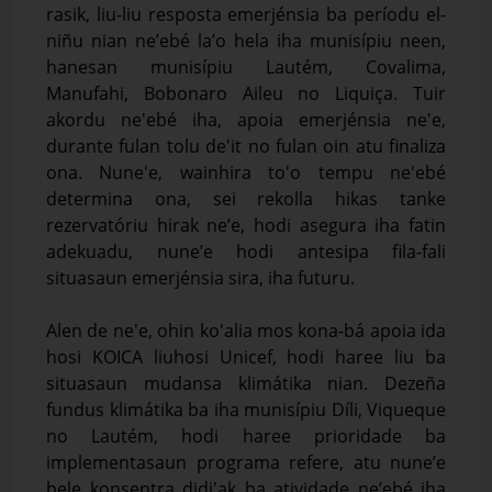
rasik, liu-liu resposta emerjénsia ba períodu el-
niñu nian ne’ebé la’o hela iha munisípiu neen,
hanesan munisípiu Lautém, Covalima,
Manufahi, Bobonaro Aileu no Liquiça. Tuir
akordu ne'ebé iha, apoia emerjénsia ne'e,
durante fulan tolu de'it no fulan oin atu finaliza
ona. Nune'e, wainhira to'o tempu ne'ebé
determina ona, sei rekolla hikas tanke
rezervatóriu hirak ne’e, hodi asegura iha fatin
adekuadu, nune’e hodi antesipa fila-fali
situasaun emerjénsia sira, iha futuru.
Alen de ne'e, ohin ko'alia mos kona-bá apoia ida
hosi KOICA liuhosi Unicef, hodi haree liu ba
situasaun mudansa klimátika nian. Dezeña
fundus klimátika ba iha munisípiu Díli, Viqueque
no Lautém, hodi haree prioridade ba
implementasaun programa refere, atu nune’e
bele konsentra didi'ak ba atividade ne’ebé iha