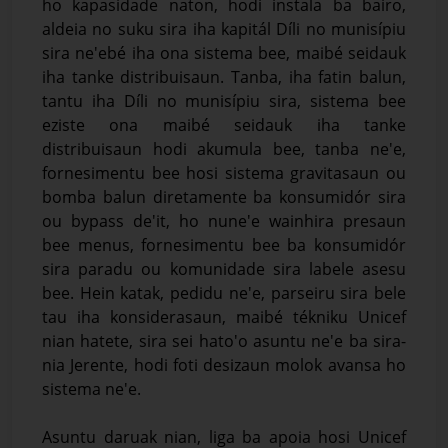
ho kapasidade naton, hodi instala ba bairo,
aldeia no suku sira iha kapitál Díli no munisípiu
sira ne'ebé iha ona sistema bee, maibé seidauk
iha tanke distribuisaun. Tanba, iha fatin balun,
tantu iha Díli no munisípiu sira, sistema bee
eziste ona maibé seidauk iha tanke
distribuisaun hodi akumula bee, tanba ne'e,
fornesimentu bee hosi sistema gravitasaun ou
bomba balun diretamente ba konsumidór sira
ou bypass de'it, ho nune'e wainhira presaun
bee menus, fornesimentu bee ba konsumidór
sira paradu ou komunidade sira labele asesu
bee. Hein katak, pedidu ne'e, parseiru sira bele
tau iha konsiderasaun, maibé tékniku Unicef
nian hatete, sira sei hato'o asuntu ne'e ba sira-
nia Jerente, hodi foti desizaun molok avansa ho
sistema ne'e.
Asuntu daruak nian, liga ba apoia hosi Unicef