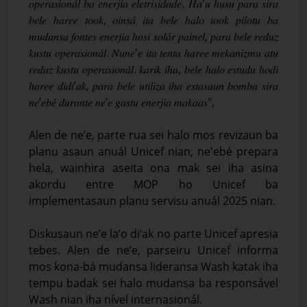
𝑜𝑝𝑒𝑟𝑎𝑠𝑖𝑜𝑛𝑎́𝑙 𝑏𝑎 𝑒𝑛𝑒𝑟𝑗𝑖𝑎 𝑒𝑙𝑒𝑡𝑟𝑖𝑠𝑖𝑑𝑎𝑑𝑒. 𝐻𝑎'𝑢 ℎ𝑢𝑠𝑢 𝑝𝑎𝑟𝑎 𝑠𝑖𝑟𝑎
𝑏𝑒𝑙𝑒 ℎ𝑎𝑟𝑒𝑒 𝑡𝑜𝑜𝑘, 𝑜𝑖𝑛𝑠𝑎́ 𝑖𝑡𝑎 𝑏𝑒𝑙𝑒 ℎ𝑎𝑙𝑜 𝑡𝑜𝑜𝑘 𝑝𝑖𝑙𝑜𝑡𝑢 𝑏𝑎
𝑚𝑢𝑑𝑎𝑛𝑠𝑎 𝑓𝑜𝑛𝑡𝑒𝑠 𝑒𝑛𝑒𝑟𝑗𝑖𝑎 ℎ𝑜𝑠𝑖 𝑠𝑜𝑙𝑎́𝑟 𝑝𝑎𝑖𝑛𝑒𝑙, 𝑝𝑎𝑟𝑎 𝑏𝑒𝑙𝑒 𝑟𝑒𝑑𝑢𝑧
𝑘𝑢𝑠𝑡𝑢 𝑜𝑝𝑒𝑟𝑎𝑠𝑖𝑜𝑛𝑎́𝑙. 𝑁𝑢𝑛𝑒'𝑒 𝑖𝑡𝑎 𝑡𝑒𝑛𝑡𝑎 ℎ𝑎𝑟𝑒𝑒 𝑚𝑒𝑘𝑎𝑛𝑖𝑧𝑚𝑢 𝑎𝑡𝑢
𝑟𝑒𝑑𝑢𝑧 𝑘𝑢𝑠𝑡𝑢 𝑜𝑝𝑒𝑟𝑎𝑠𝑖𝑜𝑛𝑎́𝑙. 𝑘𝑎𝑟𝑖𝑘 𝑖ℎ𝑎, 𝑏𝑒𝑙𝑒 ℎ𝑎𝑙𝑜 𝑒𝑠𝑡𝑢𝑑𝑢 ℎ𝑜𝑑𝑖
ℎ𝑎𝑟𝑒𝑒 𝑑𝑖𝑑𝑖’𝑎𝑘, 𝑝𝑎𝑟𝑎 𝑏𝑒𝑙𝑒 𝑢𝑡𝑖𝑙𝑖𝑧𝑎 𝑖ℎ𝑎 𝑒𝑠𝑡𝑎𝑠𝑎𝑢𝑛 𝑏𝑜𝑚𝑏𝑎 𝑠𝑖𝑟𝑎
𝑛𝑒’𝑒𝑏𝑒́ 𝑑𝑢𝑟𝑎𝑛𝑡𝑒 𝑛𝑒’𝑒 𝑔𝑎𝑠𝑡𝑢 𝑒𝑛𝑒𝑟𝑗𝑖𝑎 𝑚𝑎𝑘𝑎𝑎𝑠",
Alen de ne’e, parte rua sei halo mos revizaun ba
planu asaun anuál Unicef nian, ne'ebé prepara
hela, wainhira aseita ona mak sei iha asina
akordu entre MOP ho Unicef ba
implementasaun planu servisu anuál 2025 nian.
Diskusaun ne’e la’o di’ak no parte Unicef apresia
tebes. Alen de ne’e, parseiru Unicef informa
mos kona-bá mudansa lideransa Wash katak iha
tempu badak sei halo mudansa ba responsável
Wash nian iha nível internasionál.