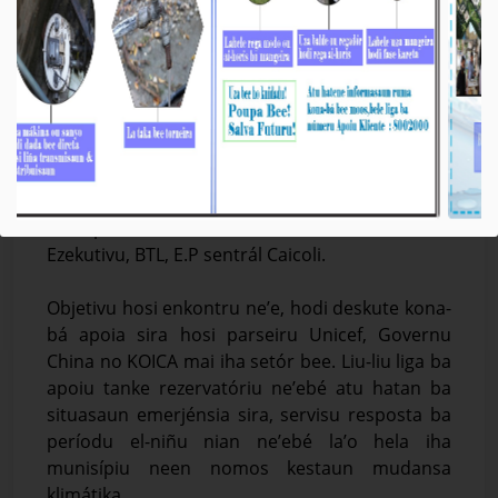
BTL, E.P ho Unicef Deskute Apoia ba Setór Bee
Média_BTL, E.P
27-Janeiru-2025
Díli, 27/01/2025, Prezidente Komisaun Ezekutiva
(KE) Bee Timor-Leste, Empreza Públika (BTL, E.P),
Sr. Gustavo da Cruz enkontru ho ekipa téknika
hosi parseiru Unicef nian, iha sala reuniaun
Ezekutivu, BTL, E.P sentrál Caicoli.
Objetivu hosi enkontru ne’e, hodi deskute kona-
bá apoia sira hosi parseiru Unicef, Governu
China no KOICA mai iha setór bee. Liu-liu liga ba
apoiu tanke rezervatóriu ne’ebé atu hatan ba
situasaun emerjénsia sira, servisu resposta ba
períodu el-niñu nian ne’ebé la’o hela iha
munisípiu neen nomos kestaun mudansa
klimátika.