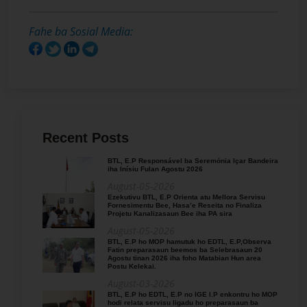
Fahe ba Sosial Media:
Recent Posts
BTL, E.P Responsável ba Seremónia Içar Bandeira
iha Inísiu Fulan Agostu 2026
August-05-2026
Ezekutivu BTL, E.P Orienta atu Mellora Servisu
Fornesimentu Bee, Hasa’e Reseita no Finaliza
Projetu Kanalizasaun Bee iha PA sira
August-05-2026
BTL, E.P ho MOP hamutuk ho EDTL, E.P,Observa
Fatin preparasaun beemos ba Selebrasaun 20
Agostu tinan 2026 iha foho Matabian Hun area
Postu Kelekai.
August-03-2026
BTL, E.P ho EDTL, E.P no IGE I.P enkontru ho MOP
hodi relata servisu ligadu ho preparasaun ba