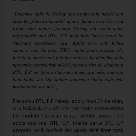
“𝐸𝑛𝑘𝑜𝑛𝑡𝑟𝑢 𝑜ℎ𝑖𝑛 ℎ𝑜 𝑈𝑛𝑖𝑐𝑒𝑓, 𝑖ℎ𝑎 𝑎𝑠𝑢𝑛𝑡𝑢 𝑡𝑜𝑙𝑢 𝑛𝑒’𝑒𝑏𝑒́ 𝑎𝑚𝑖
𝑑𝑒𝑠𝑘𝑢𝑡𝑒, 𝑝𝑟𝑖𝑚𝑒𝑖𝑟𝑢 𝑘𝑜𝑛𝑎-𝑏𝑎́ 𝑎𝑗𝑢𝑑𝑢𝑠 𝑓𝑢𝑛𝑑𝑢𝑠 ℎ𝑜𝑠𝑖 𝐺𝑜𝑣𝑒𝑟𝑛𝑢
𝐶ℎ𝑖𝑛𝑎 𝑛𝑖𝑎𝑛 𝑙𝑖𝑢ℎ𝑜𝑠𝑖 𝑝𝑎𝑟𝑠𝑒𝑖𝑟𝑢 𝑈𝑛𝑖𝑐𝑒𝑓, 𝑎𝑡𝑢 𝑎𝑝𝑜𝑖𝑢 𝑡𝑎𝑛𝑘𝑒
𝑟𝑒𝑧𝑒𝑟𝑣𝑎𝑡𝑜́𝑟𝑖𝑢 𝑚𝑎𝑖 𝐵𝑇𝐿, 𝐸.𝑃 ℎ𝑜𝑑𝑖 ℎ𝑎𝑙𝑜 𝑖𝑛𝑡𝑒𝑟𝑣𝑒𝑛𝑠𝑎𝑢𝑛 𝑏𝑎
𝑠𝑖𝑡𝑢𝑎𝑠𝑎𝑢𝑛 𝑒𝑚𝑒𝑟𝑗𝑒́𝑛𝑠𝑖𝑎 𝑠𝑖𝑟𝑎. 𝐴𝑝𝑜𝑖𝑢 𝑛𝑒’𝑒, 𝑡𝑢𝑖𝑟 𝑙𝑜𝑙𝑜𝑜𝑠
𝑎𝑘𝑜𝑛𝑡𝑒𝑠𝑒 𝑜𝑛𝑎 𝑖ℎ𝑎 𝑡𝑖𝑛𝑎𝑛 2021, 𝑚𝑎𝑖𝑏𝑒́ 𝑡𝑎𝑛𝑏𝑎 𝑝𝑟𝑜𝑠𝑒𝑠𝑢 𝑙𝑎’𝑜
𝑓𝑜𝑖𝑛 ℎ𝑜𝑡𝑢, 𝑛𝑢𝑛𝑒’𝑒 𝑚𝑎𝑘 𝑓𝑜𝑖𝑛 𝑏𝑒𝑙𝑒 𝑟𝑒𝑎𝑙𝑖𝑧𝑎. 𝐼𝑡𝑎 𝑖𝑑𝑒𝑛𝑡𝑖𝑓𝑖𝑘𝑎 ℎ𝑒𝑙𝑎
𝑡𝑖𝑝𝑢 𝑡𝑎𝑛𝑘𝑒 𝑟𝑒𝑧𝑒𝑟𝑣𝑎𝑡𝑜́𝑟𝑖𝑢 𝑛𝑒’𝑒𝑏𝑒́ 𝑝𝑎𝑟𝑠𝑒𝑖𝑟𝑢 𝑠𝑖𝑟𝑎 𝑠𝑒𝑖 𝑎𝑗𝑢𝑑𝑎 𝑚𝑎𝑖
𝐵𝑇𝐿, 𝐸.𝑃 𝑛𝑜 𝑓𝑎𝑡𝑖𝑛 𝑖𝑛𝑠𝑡𝑎𝑙𝑎𝑠𝑎𝑢𝑛 𝑡𝑎𝑛𝑘𝑒 𝑠𝑖𝑟𝑎 𝑛𝑒’𝑒, ℎ𝑎𝑛𝑒𝑠𝑎𝑛
𝑓𝑎𝑡𝑖𝑛 𝑏𝑎𝑙𝑢𝑛 𝑖ℎ𝑎 𝐷𝑖́𝑙𝑖 𝑛𝑜𝑚𝑜𝑠 𝑚𝑢𝑛𝑖𝑠𝑖́𝑝𝑖𝑢 𝑏𝑎𝑙𝑢𝑛 ℎ𝑜𝑑𝑖 𝑏𝑒𝑙𝑒
𝑖𝑛𝑠𝑡𝑎𝑙𝑎 𝑡𝑎𝑛𝑘𝑒 𝑠𝑖𝑟𝑎 𝑛𝑒’𝑒",
Ezekutivu BTL, E.P relata, apoiu hosi China nian,
sira hakarak atu oferese tan tanke rezervatóriu
ho modelu hanesan masa, ne'ebé antes ne'e
apoia ona mai BTL, E.P, maibé parte BTL, E.P
propoin karik posível atu apoia de'it liner tank