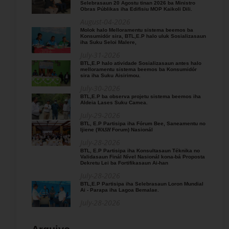
Selebrasaun 20 Agostu tinan 2026 ba Ministro
Obras Públikas iha Edifisiu MOP Kaikoli Dili.
August-04-2026
Molok halo Melloramentu sistema beemos ba
Konsumidór sira, BTL,E.P halo uluk Sosializasaun
iha Suku Seloi Malere,
July-31-2026
BTL,E.P halo atividade Sosializasaun antes halo
melloramentu sistema beemos ba Konsumidór
sira iha Suku Aisirimou.
July-30-2026
BTL,E.P ba observa projetu sistema beemos iha
Aldeia Lases Suku Camea.
July-29-2026
BTL, E.P Partisipa iha Fórum Bee, Saneamentu no
Ijiene (𝑊𝐴𝑆𝐻 Forum) Nasionál
July-28-2026
BTL, E.P Partisipa iha Konsultasaun Téknika no
Validasaun Finál Nível Nasionál kona-bá Proposta
Dekretu Lei ba Fortifikasaun Ai-han
July-28-2026
BTL,E.P Partisipa iha Selebrasaun Loron Mundial
Ai - Parapa iha Lagoa Bemalae.
July-28-2026