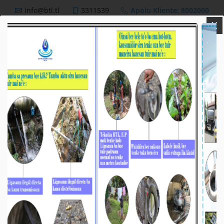
info@btl.tl
3311539
Apoiu Kliente: 8002000
X
BTL,E.P
Nutisia