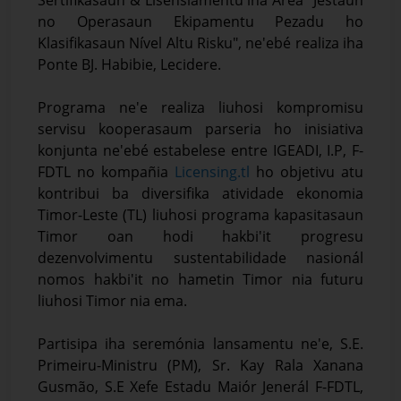
no Operasaun Ekipamentu Pezadu ho
Klasifikasaun Nível Altu Risku", ne'ebé realiza iha
Ponte BJ. Habibie, Lecidere.
Programa ne'e realiza liuhosi kompromisu
servisu kooperasaum parseria ho inisiativa
konjunta ne'ebé estabelese entre IGEADI, I.P, F-
FDTL no kompañia
Licensing.tl
ho objetivu atu
kontribui ba diversifika atividade ekonomia
Timor-Leste (TL) liuhosi programa kapasitasaun
Timor oan hodi hakbi'it progresu
dezenvolvimentu sustentabilidade nasionál
nomos hakbi'it no hametin Timor nia futuru
liuhosi Timor nia ema.
Partisipa iha seremónia lansamentu ne'e, S.E.
Primeiru-Ministru (PM), Sr. Kay Rala Xanana
Gusmão, S.E Xefe Estadu Maiór Jenerál F-FDTL,