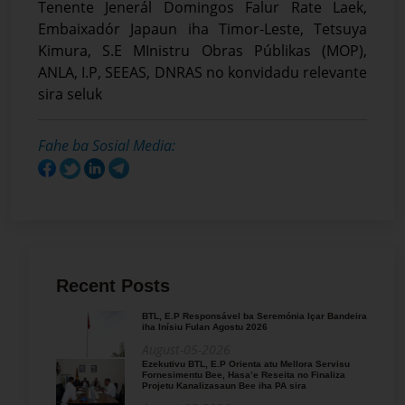
Tenente Jenerál Domingos Falur Rate Laek,
Embaixadór Japaun iha Timor-Leste, Tetsuya
Kimura, S.E MInistru Obras Públikas (MOP),
ANLA, I.P, SEEAS, DNRAS no konvidadu relevante
sira seluk
Fahe ba Sosial Media:
Recent Posts
BTL, E.P Responsável ba Seremónia Içar Bandeira
iha Inísiu Fulan Agostu 2026
August-05-2026
Ezekutivu BTL, E.P Orienta atu Mellora Servisu
Fornesimentu Bee, Hasa’e Reseita no Finaliza
Projetu Kanalizasaun Bee iha PA sira