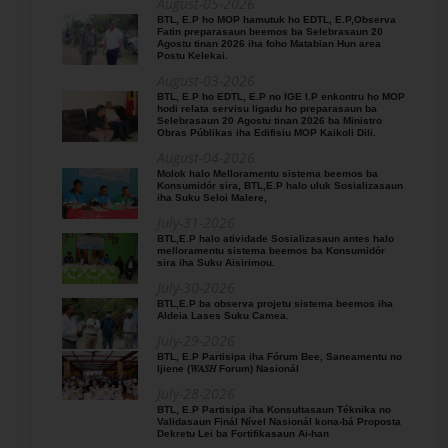
August-05-2026
BTL, E.P ho MOP hamutuk ho EDTL, E.P,Observa
Fatin preparasaun beemos ba Selebrasaun 20
Agostu tinan 2026 iha foho Matabian Hun area
Postu Kelekai.
August-03-2026
BTL, E.P ho EDTL, E.P no IGE I.P enkontru ho MOP
hodi relata servisu ligadu ho preparasaun ba
Selebrasaun 20 Agostu tinan 2026 ba Ministro
Obras Públikas iha Edifisiu MOP Kaikoli Dili.
August-04-2026
Molok halo Melloramentu sistema beemos ba
Konsumidór sira, BTL,E.P halo uluk Sosializasaun
iha Suku Seloi Malere,
July-31-2026
BTL,E.P halo atividade Sosializasaun antes halo
melloramentu sistema beemos ba Konsumidór
sira iha Suku Aisirimou.
July-30-2026
BTL,E.P ba observa projetu sistema beemos iha
Aldeia Lases Suku Camea.
July-29-2026
BTL, E.P Partisipa iha Fórum Bee, Saneamentu no
Ijiene (𝑊𝐴𝑆𝐻 Forum) Nasionál
July-28-2026
BTL, E.P Partisipa iha Konsultasaun Téknika no
Validasaun Finál Nível Nasionál kona-bá Proposta
Dekretu Lei ba Fortifikasaun Ai-han