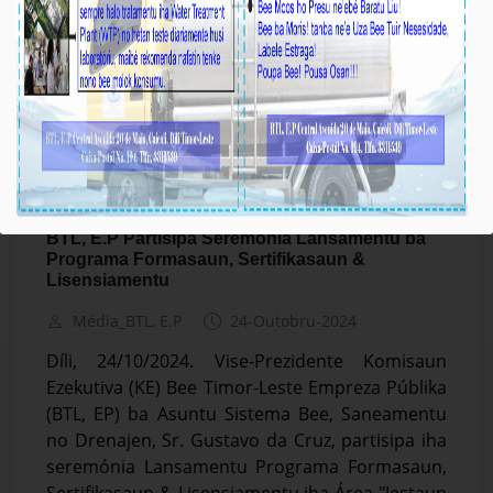
BTL, E.P Partisipa Seremónia Lansamentu ba
Programa Formasaun, Sertifikasaun &
Lisensiamentu
Média_BTL, E.P
24-Outobru-2024
Díli, 24/10/2024. Vise-Prezidente Komisaun
Ezekutiva (KE) Bee Timor-Leste Empreza Públika
(BTL, EP) ba Asuntu Sistema Bee, Saneamentu
no Drenajen, Sr. Gustavo da Cruz, partisipa iha
seremónia Lansamentu Programa Formasaun,
Sertifikasaun & Lisensiamentu iha Área "Jestaun