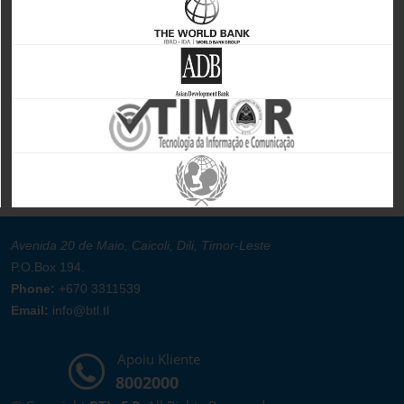
Avenida 20 de Maio, Caicoli, Dili, Timor-Leste
P.O.Box 194.
Phone:
+670 3311539
Email:
info@btl.tl
Apoiu Kliente
8002000