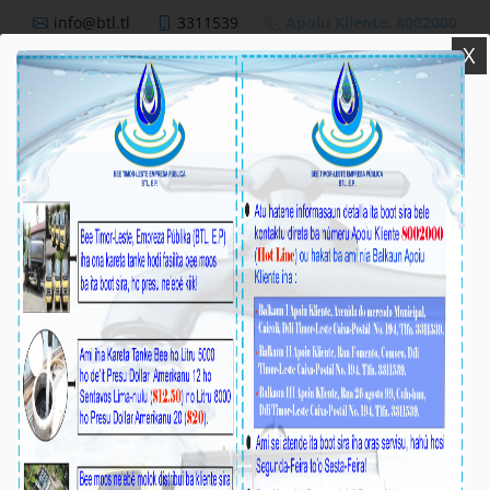
info@btl.tl
3311539
Apoiu Kliente: 8002000
X
BTL,E.P
Nutisia