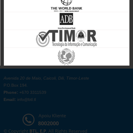
Avenida 20 de Maio, Caicoli, Dili, Timor-Leste
P.O.Box 194.
Phone:
+670 3311539
Email:
info@btl.tl
Apoiu Kliente
8002000
© Copyright
BTL, E.P
. All Rights Reserved