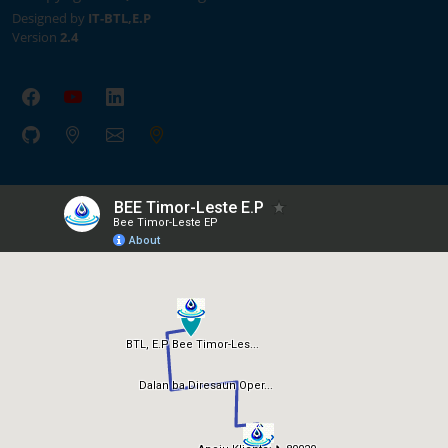
Designed by
IT-BTL,E.P
Version
2.4