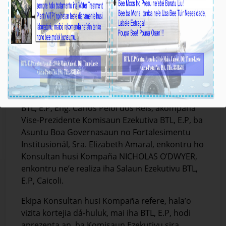
BTL, E.P E.P Enkontru ho Konsultan husi
Kompaña NICHOLAS O’DWYER
Média_BTL, E.P
08-Novembru-2023
Díli, 31/10/2023, Prezidente Komisaun Ezekutiva
BTL, E.P, Eng. Carlos Peloi dos Reis, akompaña
Vise-Prezidente Komisaun Ezekutiva BTL, E.P, ba
Asuntu Boa Governasaun no Fortalesimentu
Institusionál, Sra. Elizabeth Amaral, enkontru ho
Konsultan husi Kompaña NICHOLAS O’DWYER,
enkontru ne’e realiza iha Salaun Ezekutivu BTL,
E.P, Caicoli.
Ekipa Konsultan husi Kompaña refere, hala’o
vizita kortejia dá-huluk, mai iha BTL, E.P, hodi
aprezenta an, ba Komisaun Ezekutivu sira.