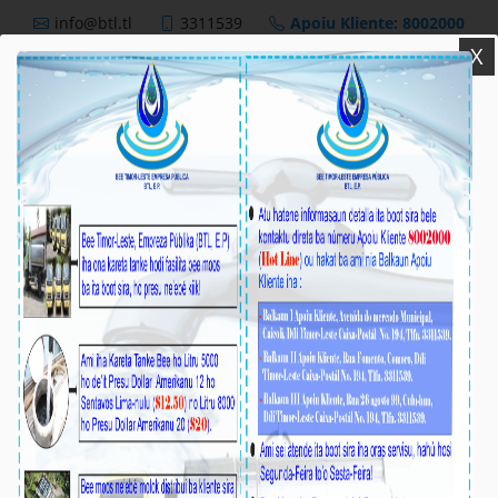
info@btl.tl
3311539
Apoiu Kliente: 8002000
X
BTL,E.P
Nutisia