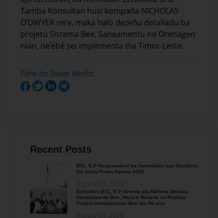
Tamba Konsultan husi kompaña NICHOLAS
O’DWYER ne’e, maka halo dezeñu detalladu ba
projetu Sistema Bee, Saneamentu no Drenagen
nian, ne’ebé sei implementa iha Timor-Leste.
Fahe ba Sosial Media:
Recent Posts
BTL, E.P Responsável ba Seremónia Içar Bandeira
iha Inísiu Fulan Agostu 2026
August-05-2026
Ezekutivu BTL, E.P Orienta atu Mellora Servisu
Fornesimentu Bee, Hasa’e Reseita no Finaliza
Projetu Kanalizasaun Bee iha PA sira
August-05-2026