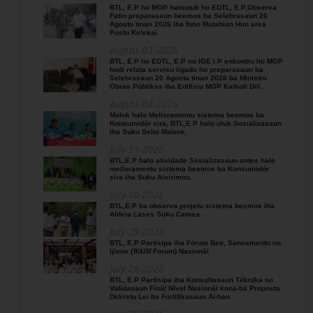
BTL, E.P ho MOP hamutuk ho EDTL, E.P,Observa
Fatin preparasaun beemos ba Selebrasaun 20
Agostu tinan 2026 iha foho Matabian Hun area
Postu Kelekai.
August-03-2026
BTL, E.P ho EDTL, E.P no IGE I.P enkontru ho MOP
hodi relata servisu ligadu ho preparasaun ba
Selebrasaun 20 Agostu tinan 2026 ba Ministro
Obras Públikas iha Edifisiu MOP Kaikoli Dili.
August-04-2026
Molok halo Melloramentu sistema beemos ba
Konsumidór sira, BTL,E.P halo uluk Sosializasaun
iha Suku Seloi Malere,
July-31-2026
BTL,E.P halo atividade Sosializasaun antes halo
melloramentu sistema beemos ba Konsumidór
sira iha Suku Aisirimou.
July-30-2026
BTL,E.P ba observa projetu sistema beemos iha
Aldeia Lases Suku Camea.
July-29-2026
BTL, E.P Partisipa iha Fórum Bee, Saneamentu no
Ijiene (𝑊𝐴𝑆𝐻 Forum) Nasionál
July-28-2026
BTL, E.P Partisipa iha Konsultasaun Téknika no
Validasaun Finál Nível Nasionál kona-bá Proposta
Dekretu Lei ba Fortifikasaun Ai-han