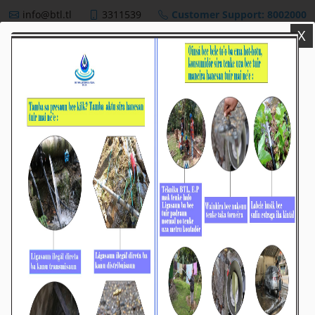
info@btl.tl
3311539
Customer Support: 8002000
X
BTL,E.P
NEWS