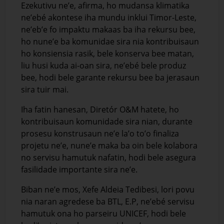
Ezekutivu ne’e, afirma, ho mudansa klimatika
ne’ebé akontese iha mundu inklui Timor-Leste,
ne’eb’e fo impaktu makaas ba iha rekursu bee,
ho nune’e ba komunidae sira nia kontribuisaun
ho konsiensia rasik, bele konserva bee matan,
liu husi kuda ai-oan sira, ne’ebé bele produz
bee, hodi bele garante rekursu bee ba jerasaun
sira tuir mai.
Iha fatin hanesan, Diretór O&M hatete, ho
kontribuisaun komunidade sira nian, durante
prosesu konstrusaun ne’e la’o to’o finaliza
projetu ne’e, nune’e maka ba oin bele kolabora
no servisu hamutuk nafatin, hodi bele asegura
fasilidade importante sira ne’e.
Biban ne’e mos, Xefe Aldeia Tedibesi, lori povu
nia naran agredese ba BTL, E.P, ne’ebé servisu
hamutuk ona ho parseiru UNICEF, hodi bele