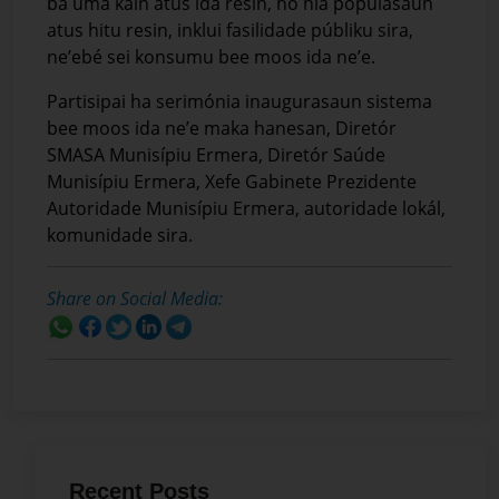
ba uma kain atus ida resin, ho nia populasaun
atus hitu resin, inklui fasilidade públiku sira,
ne’ebé sei konsumu bee moos ida ne’e.
Partisipai ha serimónia inaugurasaun sistema
bee moos ida ne’e maka hanesan, Diretór
SMASA Munisípiu Ermera, Diretór Saúde
Munisípiu Ermera, Xefe Gabinete Prezidente
Autoridade Munisípiu Ermera, autoridade lokál,
komunidade sira.
Share on Social Media:
Recent Posts