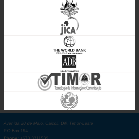
Avenida 20 de Maio, Caicoli, Dili, Timor-Leste
P.O.Box 194.
Phone:
+670 3311539