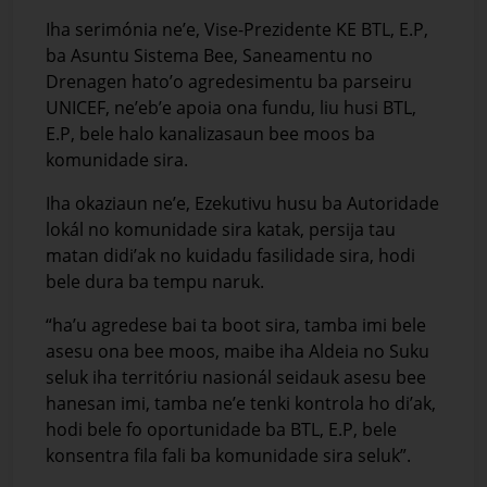
Iha serimónia ne’e, Vise-Prezidente KE BTL, E.P,
ba Asuntu Sistema Bee, Saneamentu no
Drenagen hato’o agredesimentu ba parseiru
UNICEF, ne’eb’e apoia ona fundu, liu husi BTL,
E.P, bele halo kanalizasaun bee moos ba
komunidade sira.
Iha okaziaun ne’e, Ezekutivu husu ba Autoridade
lokál no komunidade sira katak, persija tau
matan didi’ak no kuidadu fasilidade sira, hodi
bele dura ba tempu naruk.
“ha’u agredese bai ta boot sira, tamba imi bele
asesu ona bee moos, maibe iha Aldeia no Suku
seluk iha territóriu nasionál seidauk asesu bee
hanesan imi, tamba ne’e tenki kontrola ho di’ak,
hodi bele fo oportunidade ba BTL, E.P, bele
konsentra fila fali ba komunidade sira seluk”.