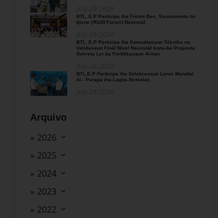
July-29-2026
BTL, E.P Partisipa iha Fórum Bee, Saneamentu no
Ijiene (𝑊𝐴𝑆𝐻 Forum) Nasionál
July-28-2026
BTL, E.P Partisipa iha Konsultasaun Téknika no
Validasaun Finál Nível Nasionál kona-bá Proposta
Dekretu Lei ba Fortifikasaun Ai-han
July-28-2026
BTL,E.P Partisipa iha Selebrasaun Loron Mundial
Ai - Parapa iha Lagoa Bemalae.
July-28-2026
Arquivo
» 2026
» 2025
» 2024
» 2023
» 2022