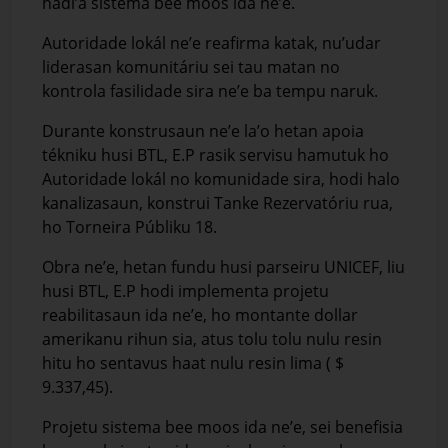
hadi’a sistema bee moos ida ne’e.
Autoridade lokál ne’e reafirma katak, nu’udar
liderasan komunitáriu sei tau matan no
kontrola fasilidade sira ne’e ba tempu naruk.
Durante konstrusaun ne’e la’o hetan apoia
tékniku husi BTL, E.P rasik servisu hamutuk ho
Autoridade lokál no komunidade sira, hodi halo
kanalizasaun, konstrui Tanke Rezervatóriu rua,
ho Torneira Públiku 18.
Obra ne’e, hetan fundu husi parseiru UNICEF, liu
husi BTL, E.P hodi implementa projetu
reabilitasaun ida ne’e, ho montante dollar
amerikanu rihun sia, atus tolu tolu nulu resin
hitu ho sentavus haat nulu resin lima ( $
9.337,45).
Projetu sistema bee moos ida ne’e, sei benefisia