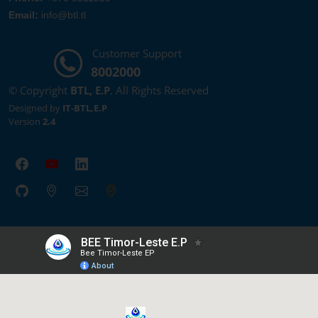
Email:
info@btl.tl
Customer Support
8002000
© Copyright
BTL, E.P
. All Rights Reserved
Designed by
IT-BTL,E.P
Version
2.4