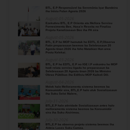
BTL, E.P Responsável ba Seremónia Içar Bandeira
iha Inísiu Fulan Agostu 2026
August-05-2026
Ezekutivu BTL, E.P Orienta atu Mellora Servisu
Fornesimentu Bee, Hasa’e Reseita no Finaliza
Projetu Kanalizasaun Bee iha PA sira
August-05-2026
BTL, E.P ho MOP hamutuk ho EDTL, E.P,Observa
Fatin preparasaun beemos ba Selebrasaun 20
Agostu tinan 2026 iha foho Matabian Hun area
Postu Kelekai.
August-03-2026
BTL, E.P ho EDTL, E.P no IGE I.P enkontru ho MOP
hodi relata servisu ligadu ho preparasaun ba
Selebrasaun 20 Agostu tinan 2026 ba Ministro
Obras Públikas iha Edifisiu MOP Kaikoli Dili.
August-04-2026
Molok halo Melloramentu sistema beemos ba
Konsumidór sira, BTL,E.P halo uluk Sosializasaun
iha Suku Seloi Malere,
July-31-2026
BTL,E.P halo atividade Sosializasaun antes halo
melloramentu sistema beemos ba Konsumidór
sira iha Suku Aisirimou.
July-30-2026
BTL,E.P ba observa projetu sistema beemos iha
Aldeia Lases Suku Camea.