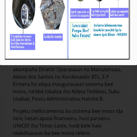
Abitante Aldeia Tedibesi Asesu ona Sistema
Bee Moos
Média_BTL, E.P
October-11-2023
Iha loron sanulu, fulan outobru, tinan rihun rua
rua nulu resin tolu, Vise-Prezidente Komisaun
Ezekutiva BTL, E.P ba Asuntu Sistema Bee,
Saneamentu no Drenagen, Gustavo da Cruz,
akompaña Diretór Operasaun no Manutensau,
Aleixo dos Santos no Kordenadór BTL, E.P
Ermera ho ekipa inaugurasaun sistema bee
moos, ne’ebé lokaliza iha Aldeia Tedibesi, Suku
Lisabat, Postu Administrativu Hatolia B.
Projetu melloramentu ba sistema bee moos ida
ne’e, hetan apoia finanseiru, husi parseiru
UNICEF iha Timor-Leste, hodi bele halo
reabilitasaun ba bee moos refere.