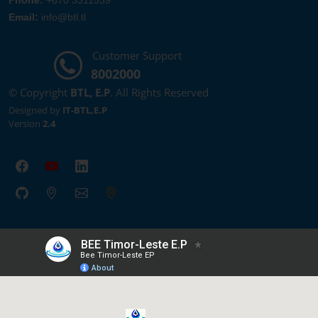
Phone:
+670 3311539
Email:
info@btl.tl
Customer Support
8002000
© Copyright
BTL, E.P
. All Rights Reserved
Designed by
IT-BTL,E.P
Version
2.4