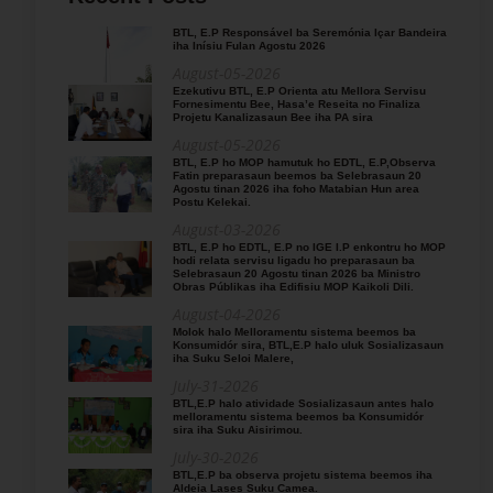
BTL, E.P Responsável ba Seremónia Içar Bandeira
iha Inísiu Fulan Agostu 2026
August-05-2026
Ezekutivu BTL, E.P Orienta atu Mellora Servisu
Fornesimentu Bee, Hasa’e Reseita no Finaliza
Projetu Kanalizasaun Bee iha PA sira
August-05-2026
BTL, E.P ho MOP hamutuk ho EDTL, E.P,Observa
Fatin preparasaun beemos ba Selebrasaun 20
Agostu tinan 2026 iha foho Matabian Hun area
Postu Kelekai.
August-03-2026
BTL, E.P ho EDTL, E.P no IGE I.P enkontru ho MOP
hodi relata servisu ligadu ho preparasaun ba
Selebrasaun 20 Agostu tinan 2026 ba Ministro
Obras Públikas iha Edifisiu MOP Kaikoli Dili.
August-04-2026
Molok halo Melloramentu sistema beemos ba
Konsumidór sira, BTL,E.P halo uluk Sosializasaun
iha Suku Seloi Malere,
July-31-2026
BTL,E.P halo atividade Sosializasaun antes halo
melloramentu sistema beemos ba Konsumidór
sira iha Suku Aisirimou.
July-30-2026
BTL,E.P ba observa projetu sistema beemos iha
Aldeia Lases Suku Camea.