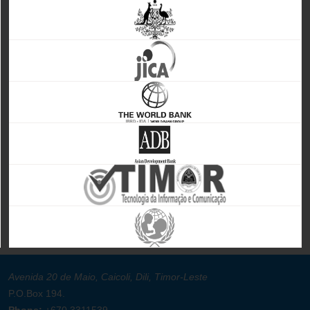
Avenida 20 de Maio, Caicoli, Dili, Timor-Leste
P.O.Box 194.