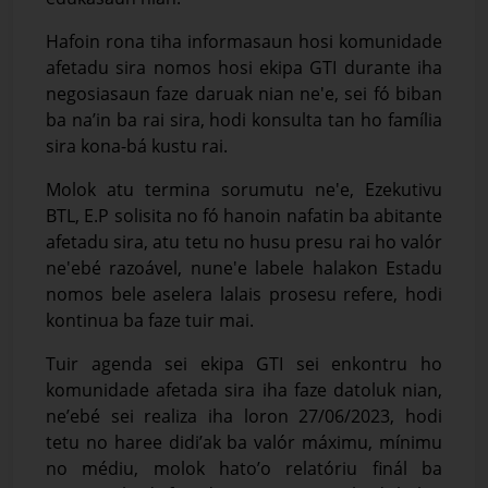
Hafoin rona tiha informasaun hosi komunidade
afetadu sira nomos hosi ekipa GTI durante iha
negosiasaun faze daruak nian ne'e, sei fó biban
ba na’in ba rai sira, hodi konsulta tan ho família
sira kona-bá kustu rai.
Molok atu termina sorumutu ne'e, Ezekutivu
BTL, E.P solisita no fó hanoin nafatin ba abitante
afetadu sira, atu tetu no husu presu rai ho valór
ne'ebé razoável, nune'e labele halakon Estadu
nomos bele aselera lalais prosesu refere, hodi
kontinua ba faze tuir mai.
Tuir agenda sei ekipa GTI sei enkontru ho
komunidade afetada sira iha faze datoluk nian,
ne’ebé sei realiza iha loron 27/06/2023, hodi
tetu no haree didi’ak ba valór máximu, mínimu
no médiu, molok hato’o relatóriu finál ba