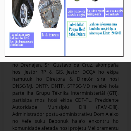
Ekipa GTI Halo Negosiasaun ho Komunidade
Afetada ba Projetu ETAR Bebonuk
Média_BTL, E.P
June-14-2023
Díli, 14/06/2023. Vise-Prezidente Komisaun
Ezekutiva (KE) Bee Timor-Leste, Empreza Públika
(BTL, E.P) ba Asuntu Sistema Bee, Saneamentu
no Drenajen, Sr. Gustavo da Cruz, akompaña
hosi Jestór RP & GIS, Jestór DCQA ho ekipa
hamutuk ho Diretora & Diretór sira hosi
DNSC/MJ, DNTP, DNTP, STPSC-MD ne’ebé hola
parte iha Grupu Téknika Interministeriál (GTI),
partisipa mos hosi ekipa CDT-TL, Prezidente
Autoridade Munisípiu Díli (PAM-Díli),
Administradór postu-administrativu Dom Aleixo
no Xefe suku Bebonuk hala’o enkontru ho
komunidade afetada hosi projetu Melloramentu