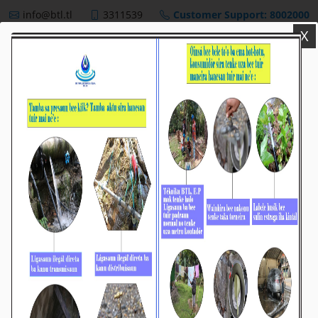
info@btl.tl
3311539
Customer Support: 8002000
X
BTL,E.P
NEWS