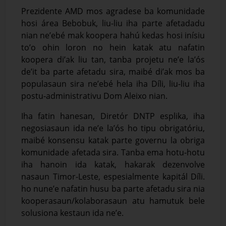
Prezidente AMD mos agradese ba komunidade
hosi área Bebobuk, liu-liu iha parte afetadadu
nian ne’ebé mak koopera hahú kedas hosi inísiu
to’o ohin loron no hein katak atu nafatin
koopera di’ak liu tan, tanba projetu ne’e la’ós
de’it ba parte afetadu sira, maibé di’ak mos ba
populasaun sira ne’ebé hela iha Díli, liu-liu iha
postu-administrativu Dom Aleixo nian.
Iha fatin hanesan, Diretór DNTP esplika, iha
negosiasaun ida ne’e la’ós ho tipu obrigatóriu,
maibé konsensu katak parte governu la obriga
komunidade afetada sira. Tanba ema hotu-hotu
iha hanoin ida katak, hakarak dezenvolve
nasaun Timor-Leste, espesialmente kapitál Díli.
ho nune’e nafatin husu ba parte afetadu sira nia
kooperasaun/kolaborasaun atu hamutuk bele
solusiona kestaun ida ne’e.