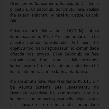
Drenajen no Saneamentu iha sidade Díli, liu-liu
projetu ETAR Bebonuk. Sorumutu ne’e, realiza
iha salaun enkontru, Ministériu Justisa, Caicoli,
Díli.
Enkontru ne’e lidera hosi DGTP-MJ liuhosi
koodenasaun ho BTL, E.P ne'ebé nudár na'in ba
projetu nomos Koordenadór GTI nian, ho
objetivu hodi halo negosiasaun ho komunidade
afetada hosi projetu ETAR Bebonuk, ba faze
daruak nian, hodi rona fila-fali rezultadu
konsultasaun ho família afetada sira kona-bá
kustu indemnizasaun ba fatin afetadu sira.
Iha sorumutu ne’e, Vise-Prezidente KE BTL, E.P
ba Asuntu Sistema Bee, Saneamentu no
Drenajen agradese ba komunidade sira nia
kolaborasaun no partisipasaun iha negosiasaun
faze daruak nian no husu atu komunidade