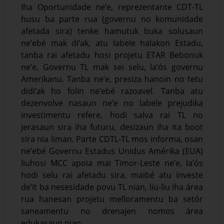
Iha Oportunidade ne’e, reprezentante CDT-TL
husu ba parte rua (governu no komunidade
afetada sira) tenke hamutuk buka solusaun
ne’ebé mak di’ak, atu labele halakon Estadu,
tanba rai afetadu hosi projetu ETAR Bebonuk
ne’e, Governu TL mak sei selu, la’ós governu
Amerikanu. Tanba ne’e, presiza hanoin no tetu
didi’ak ho folin ne’ebé razoavel. Tanba atu
dezenvolve nasaun ne’e no labele prejudika
investimentu refere, hodi salva rai TL no
jerasaun sira iha futuru, desizaun iha ita boot
sira nia liman. Parte CDTL-TL mos informa, osan
ne’ebé Governu Estadus Unidus Amérika (EUA)
liuhosi MCC apoia mai Timor-Leste ne’e, la’ós
hodi selu rai afetadu sira, maibé atu investe
de’it ba nesesidade povu TL nian, liu-liu iha área
rua hanesan projetu melloramentu ba setór
saneamentu no drenajen nomos área
edukasaun nian.