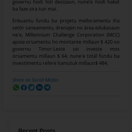
governu hodi foti desizaun, nune’e hodi hakat
ba faze sira tuir mai.
Enkuantu fundu ba projetu melloramentu iha
setór saneamentu, drenajen no área edukasaun
ne'e, Millennium Challenge Corporation (MCC)
apoia orsamentu ho montante millaun $ 420 no
governu Timor-Leste sei investe mos
orsamentu millaun $ 64, nune'e totál fundu ba
investimentu refere hamutuk millaun$ 484.
Share on Social Media:
Recent Posts