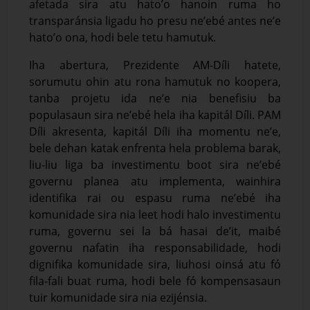
afetada sira atu hato’o hanoin ruma ho
transparánsia ligadu ho presu ne’ebé antes ne’e
hato’o ona, hodi bele tetu hamutuk.
Iha abertura, Prezidente AM-Díli hatete,
sorumutu ohin atu rona hamutuk no koopera,
tanba projetu ida ne’e nia benefisiu ba
populasaun sira ne’ebé hela iha kapitál Díli. PAM
Díli akresenta, kapitál Díli iha momentu ne’e,
bele dehan katak enfrenta hela problema barak,
liu-liu liga ba investimentu boot sira ne’ebé
governu planea atu implementa, wainhira
identifika rai ou espasu ruma ne’ebé iha
komunidade sira nia leet hodi halo investimentu
ruma, governu sei la bá hasai de’it, maibé
governu nafatin iha responsabilidade, hodi
dignifika komunidade sira, liuhosi oinsá atu fó
fila-fali buat ruma, hodi bele fó kompensasaun
tuir komunidade sira nia ezijénsia.