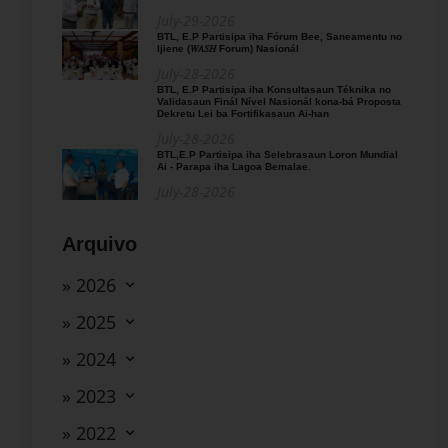
July-29-2026
BTL, E.P Partisipa iha Fórum Bee, Saneamentu no
Ijiene (𝑊𝐴𝑆𝐻 Forum) Nasionál
July-28-2026
BTL, E.P Partisipa iha Konsultasaun Téknika no
Validasaun Finál Nível Nasionál kona-bá Proposta
Dekretu Lei ba Fortifikasaun Ai-han
July-28-2026
BTL,E.P Partisipa iha Selebrasaun Loron Mundial
Ai - Parapa iha Lagoa Bemalae.
July-28-2026
Arquivo
» 2026
» 2025
» 2024
» 2023
» 2022