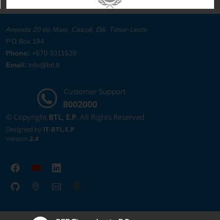
Avenida 20 de Maio, Caicoli, Dili, Timor-Leste
P.O.Box 194.
Phone:
+670 3311539
Email:
info@btl.tl
Customer Support
8002000
© Copyright
BTL, E.P
. All Rights Reserved
Designed by
IT-BTL,E.P
Version
2.4