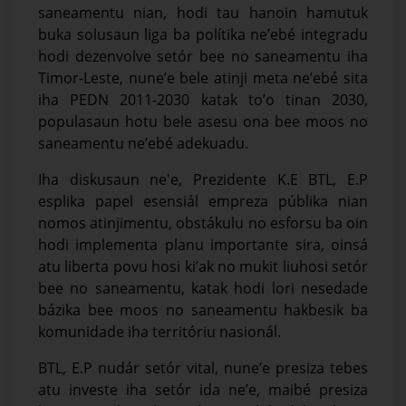
saneamentu nian, hodi tau hanoin hamutuk
buka solusaun liga ba polítika ne’ebé integradu
hodi dezenvolve setór bee no saneamentu iha
Timor-Leste, nune’e bele atinji meta ne’ebé sita
iha PEDN 2011-2030 katak to’o tinan 2030,
populasaun hotu bele asesu ona bee moos no
saneamentu ne’ebé adekuadu.
Iha diskusaun ne'e, Prezidente K.E BTL, E.P
esplika papel esensiál empreza públika nian
nomos atinjimentu, obstákulu no esforsu ba oin
hodi implementa planu importante sira, oinsá
atu liberta povu hosi ki’ak no mukit liuhosi setór
bee no saneamentu, katak hodi lori nesedade
bázika bee moos no saneamentu hakbesik ba
komunidade iha territóriu nasionál.
BTL, E.P nudár setór vital, nune’e presiza tebes
atu investe iha setór ida ne’e, maibé presiza