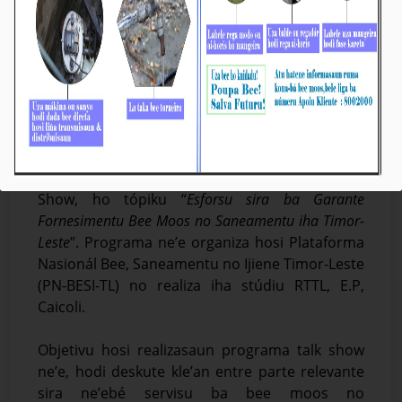
Prezidente KE BTL, E.P Partisipa iha Programa
Talk Show iha RTTL, E.P
Média_BTL, E.P
January-29-2025
Díli, 29/01/2025. Prezidente Komisaun Ezekutiva
(KE) Bee Timor-Leste Empreza Públika (BTL, E.P),
Sr. Gustavo da Cruz, partispa iha programa Talk
Show, ho tópiku “
Esforsu sira ba Garante
Fornesimentu Bee Moos no Saneamentu iha Timor-
Leste
”. Programa ne’e organiza hosi Plataforma
Nasionál Bee, Saneamentu no Ijiene Timor-Leste
(PN-BESI-TL) no realiza iha stúdiu RTTL, E.P,
Caicoli.
Objetivu hosi realizasaun programa talk show
ne’e, hodi deskute kle’an entre parte relevante
sira ne’ebé servisu ba bee moos no