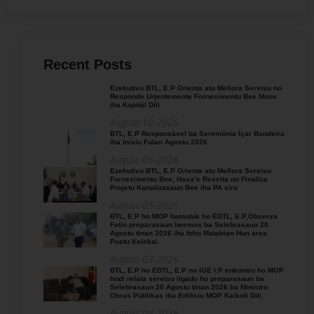
Recent Posts
Ezekutivu BTL, E.P Orienta atu Mellora Servisu no
Responde Urjentemente Fornesimentu Bee Moos
iha Kapitál Díli
August-10-2026
BTL, E.P Responsável ba Seremónia Içar Bandeira
iha Inísiu Fulan Agostu 2026
August-05-2026
Ezekutivu BTL, E.P Orienta atu Mellora Servisu
Fornesimentu Bee, Hasa’e Reseita no Finaliza
Projetu Kanalizasaun Bee iha PA sira
August-05-2026
BTL, E.P ho MOP hamutuk ho EDTL, E.P,Observa
Fatin preparasaun beemos ba Selebrasaun 20
Agostu tinan 2026 iha foho Matabian Hun area
Postu Kelekai.
August-03-2026
BTL, E.P ho EDTL, E.P no IGE I.P enkontru ho MOP
hodi relata servisu ligadu ho preparasaun ba
Selebrasaun 20 Agostu tinan 2026 ba Ministro
Obras Públikas iha Edifisiu MOP Kaikoli Dili.
August-04-2026