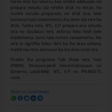
haree mos ba rekursu bee ne’ebé adekuadu no
prepara estudu ida ne’ebé di’ak no kle’an, ho
nune’e estudu preparadu no di’ak ona, bele
kontinua halo investimentu iha setór ida ne’e ho
di’ak. Tanba ne’e, BTL, E.P prepara ona estudu
sira no daudaun ne’e, esforsu hela hodi bele
implementa, tantu bee nomos saneamentu. Ida
ne’e la signifika fokus de’it ba iha área urbana,
maibé tau mos atensaun ba iha área rurál sira.
Oradór iha programa Talk Show ne’e, hosi
DNRAS, Diresaun-Jerál Desentralizasaun no
Governu Lokál-MAE, BTL, E.P no PN-BESI-TL
rasik.
Share on Social Media: