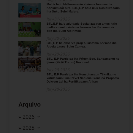
Molok halo Melloramentu sistema beemos ba
Konsumidór sira, BTL,E.P halo uluk Sosializasaun
iha Suku Seloi Malere,
July-31-2026
BTL,E.P halo atividade Sosializasaun antes halo
melloramentu sistema beemos ba Konsumidór
sira iha Suku Aisirimou.
July-30-2026
BTL,E.P ba observa projetu sistema beemos iha
Aldeia Lases Suku Camea.
July-29-2026
BTL, E.P Partisipa iha Fórum Bee, Saneamentu no
Ijiene (𝑊𝐴𝑆𝐻 Forum) Nasionál
July-28-2026
BTL, E.P Partisipa iha Konsultasaun Téknika no
Validasaun Finál Nível Nasionál kona-bá Proposta
Dekretu Lei ba Fortifikasaun Ai-han
July-28-2026
Arquivo
» 2026
» 2025