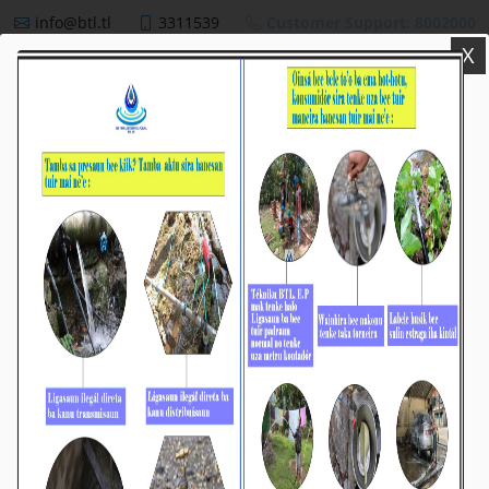
info@btl.tl
3311539
Customer Support: 8002000
X
BTL,E.P
NEWS