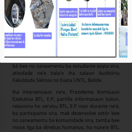
Prezidente K.E BTL, E.P Partisipa Palestra iha
UNTL
Média_BTL, E.P
October-18-2022
Díli, 18/10/2022, Prezidente Komisaun Ezekutiva
(K.E) Bee Timor-Leste, Empreza Públika (BTL,
E.P), Eng. Carlos Peloi dos Reis, partisipa
palestra, nu’udár sai oradór, hodi ko’alia kona-
bá bee no saneamentu ba estudante ezata sira,
atividade ne’e hala’o iha salaun Auditóriu
Fakuldade Siénsia no Exata UNTL, Balide.
Iha intervensaun ne’e, Prezidente Komisaun
Ezekutiva BTL, E.P, partilla informasaun balun,
relasiona ho servisu BTL, E.P nian durante ne’e,
ba partisipante sira, mak dezenvolve setór bee
no saneamentu ba komunidade sira, tamba bee
moos liga ba direitus humanus, ho nune’e BTL,