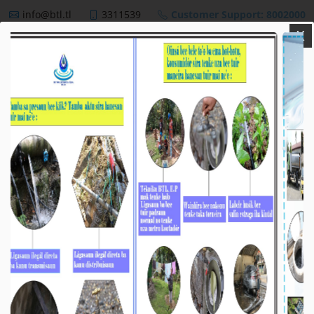
info@btl.tl
3311539
Customer Support: 8002000
X
BTL,E.P
NEWS