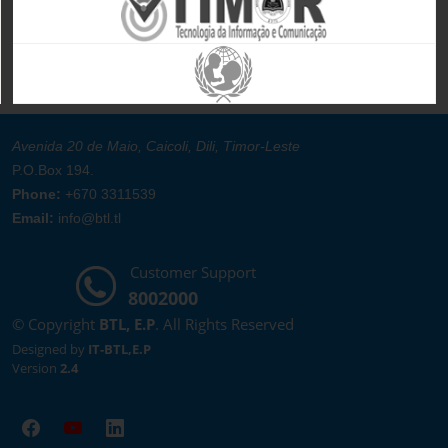
Avenida 20 de Maio, Caicoli, Dili, Timor-Leste
P.O.Box 194.
Phone:
+670 3311539
Email:
info@btl.tl
Customer Support
8002000
© Copyright
BTL, E.P
. All Rights Reserved
Designed by
IT-BTL,E.P
Version
2.4