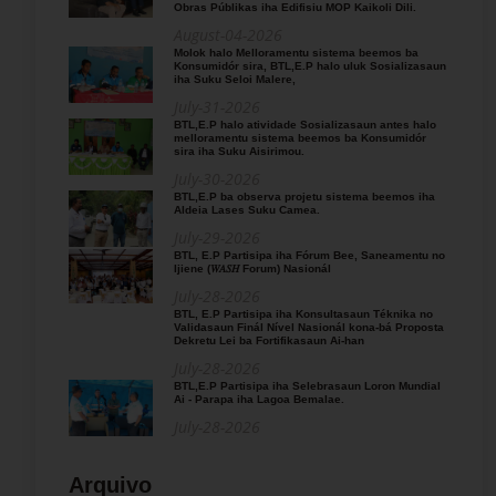
Obras Públikas iha Edifisiu MOP Kaikoli Dili.
August-04-2026
Molok halo Melloramentu sistema beemos ba
Konsumidór sira, BTL,E.P halo uluk Sosializasaun
iha Suku Seloi Malere,
July-31-2026
BTL,E.P halo atividade Sosializasaun antes halo
melloramentu sistema beemos ba Konsumidór
sira iha Suku Aisirimou.
July-30-2026
BTL,E.P ba observa projetu sistema beemos iha
Aldeia Lases Suku Camea.
July-29-2026
BTL, E.P Partisipa iha Fórum Bee, Saneamentu no
Ijiene (𝑊𝐴𝑆𝐻 Forum) Nasionál
July-28-2026
BTL, E.P Partisipa iha Konsultasaun Téknika no
Validasaun Finál Nível Nasionál kona-bá Proposta
Dekretu Lei ba Fortifikasaun Ai-han
July-28-2026
BTL,E.P Partisipa iha Selebrasaun Loron Mundial
Ai - Parapa iha Lagoa Bemalae.
July-28-2026
Arquivo