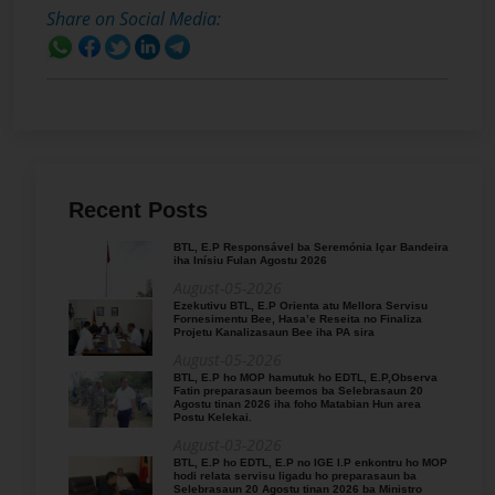
Share on Social Media:
Recent Posts
BTL, E.P Responsável ba Seremónia Içar Bandeira
iha Inísiu Fulan Agostu 2026
August-05-2026
Ezekutivu BTL, E.P Orienta atu Mellora Servisu
Fornesimentu Bee, Hasa’e Reseita no Finaliza
Projetu Kanalizasaun Bee iha PA sira
August-05-2026
BTL, E.P ho MOP hamutuk ho EDTL, E.P,Observa
Fatin preparasaun beemos ba Selebrasaun 20
Agostu tinan 2026 iha foho Matabian Hun area
Postu Kelekai.
August-03-2026
BTL, E.P ho EDTL, E.P no IGE I.P enkontru ho MOP
hodi relata servisu ligadu ho preparasaun ba
Selebrasaun 20 Agostu tinan 2026 ba Ministro