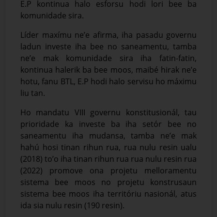
E.P kontinua halo esforsu hodi lori bee ba
komunidade sira.
Líder maxímu ne’e afirma, iha pasadu governu
ladun investe iha bee no saneamentu, tamba
ne’e mak komunidade sira iha fatin-fatin,
kontinua halerik ba bee moos, maibé hirak ne’e
hotu, fanu BTL, E.P hodi halo servisu ho máximu
liu tan.
Ho mandatu VIII governu konstitusionál, tau
prioridade ka investe ba iha setór bee no
saneamentu iha mudansa, tamba ne’e mak
hahú hosi tinan rihun rua, rua nulu resin ualu
(2018) to’o iha tinan rihun rua rua nulu resin rua
(2022) promove ona projetu melloramentu
sistema bee moos no projetu konstrusaun
sistema bee moos iha territóriu nasionál, atus
ida sia nulu resin (190 resin).