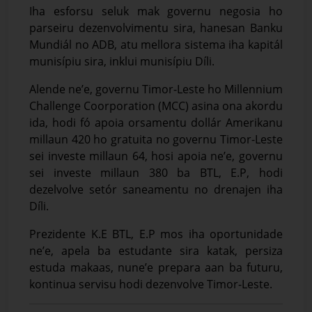
Iha esforsu seluk mak governu negosia ho
parseiru dezenvolvimentu sira, hanesan Banku
Mundiál no ADB, atu mellora sistema iha kapitál
munisípiu sira, inklui munisípiu Díli.
Alende ne’e, governu Timor-Leste ho Millennium
Challenge Coorporation (MCC) asina ona akordu
ida, hodi fó apoia orsamentu dollár Amerikanu
millaun 420 ho gratuita no governu Timor-Leste
sei investe millaun 64, hosi apoia ne’e, governu
sei investe millaun 380 ba BTL, E.P, hodi
dezelvolve setór saneamentu no drenajen iha
Díli.
Prezidente K.E BTL, E.P mos iha oportunidade
ne’e, apela ba estudante sira katak, persiza
estuda makaas, nune’e prepara aan ba futuru,
kontinua servisu hodi dezenvolve Timor-Leste.