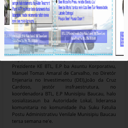
Molok implementa projetu foun sistema bee
moos iha PA Venilale, BTL,E.P halo uluk
sosializasaun ba Autoridade Lokal, lideransa
komunitaria, no Komunidade sira.
Média_BTL, E.P
April-01-2026
Baucau,01,Abril 2026-Vise-Prezidente Komisaun
Ezekutiva (KE) BTL, E.P ba Asuntu Tékniku, José
Filipe Ximenes Smith, hamutuk ho Vise-
Prezidente KE BTL, E.P ba Asuntu Korporativu,
Manuel Tomas Amaral de Carvalho, no Diretór
Enjenaria no Investimentu (DEI),João da Cruz
Cardoso, jestór insfraestrutura, no
koordenadora BTL, E.P Munisípiu Baucau, halo
sosializasaun ba Autoridade Lokal, lideransa
komunitaria no komunidade iha Suku Fatulia
Postu Administrativu Venilale Munisipiu Baucau
tersa semana ne'e.