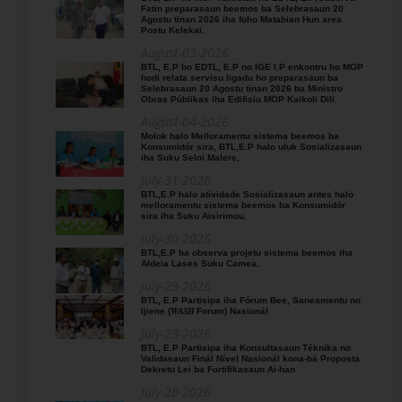
Fatin preparasaun beemos ba Selebrasaun 20
Agostu tinan 2026 iha foho Matabian Hun area
Postu Kelekai.
August-03-2026
BTL, E.P ho EDTL, E.P no IGE I.P enkontru ho MOP
hodi relata servisu ligadu ho preparasaun ba
Selebrasaun 20 Agostu tinan 2026 ba Ministro
Obras Públikas iha Edifisiu MOP Kaikoli Dili.
August-04-2026
Molok halo Melloramentu sistema beemos ba
Konsumidór sira, BTL,E.P halo uluk Sosializasaun
iha Suku Seloi Malere,
July-31-2026
BTL,E.P halo atividade Sosializasaun antes halo
melloramentu sistema beemos ba Konsumidór
sira iha Suku Aisirimou.
July-30-2026
BTL,E.P ba observa projetu sistema beemos iha
Aldeia Lases Suku Camea.
July-29-2026
BTL, E.P Partisipa iha Fórum Bee, Saneamentu no
Ijiene (𝑊𝐴𝑆𝐻 Forum) Nasionál
July-28-2026
BTL, E.P Partisipa iha Konsultasaun Téknika no
Validasaun Finál Nível Nasionál kona-bá Proposta
Dekretu Lei ba Fortifikasaun Ai-han
July-28-2026