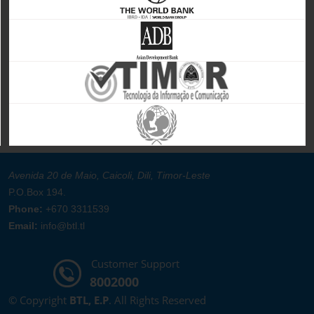
Avenida 20 de Maio, Caicoli, Dili, Timor-Leste
P.O.Box 194.
Phone:
+670 3311539
Email:
info@btl.tl
Customer Support
8002000
© Copyright
BTL, E.P
. All Rights Reserved