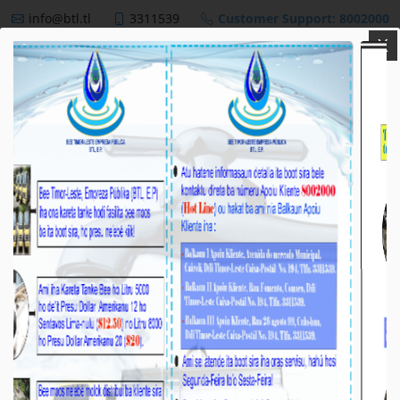
info@btl.tl
3311539
Customer Support: 8002000
X
BTL,E.P
NEWS