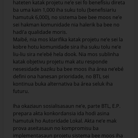
hateten katak projetu ne’e sei fo benefísiu direta
ba uma kain 1,000 iha suku tolu (benefisiariu
hamutuk 6,000), no sistema bee bee moos ne’e
sei hakman komunidade nia halerik ba bee no
hadi’a qualidade moris.
Maibé, nia mos klarifika katak projetu ne’e sei la
kobre hotu komunidade sira iha suku tolu ne’e
liu-liu sira ne’ebé hela dook. Nia mos sublinha
katak objetivu projetu mak atu responde
nesesidade baziku ba bee moos iha área ne’ebé
defini ona hanesan prioridade, no BTL sei
kontinua buka alternativa ba área seluk iha
futuru.
Iha okaziaun sosialisasaun ne’e, parte BTL, E.P.
prepara akta konkordansia ida hodi asina
hamutuk ho Autoridade Lokal. Akta ne’e mak
prova aseitasaun no kompromisu ba
implementasaun projetu sistema bee moos iha