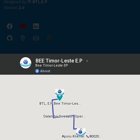
Designed by
IT-BTL,E.P
Version
2.4