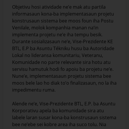
Objetivu hosi atividade ne’e mak atu partila
informasaun kona-ba implementasaun projetu
konstrusaun sistema bee moos foun iha Postu
Venilale, molok kompanhia manan na’in
implementa projetu ne’e iha tempu besik.
Durante sosializasaun ne’e, Vise-Prezidente KE
BTL, E.P ba Asuntu Tékniku husu ba Autoridade
Lokal no lideransa komunitariu, Veteranu,
Komunidade no parte relevante sira hotu atu
servisu hamutuk hodi fo apoiu ba projetu ne’e.
Nune’e, implementasaun projetu sistema bee
moos bele lao ho diak to’o finalizasaun, no la iha
impedimentu ruma.
Alende ne’e, Vise-Prezidente BTL, E.P. ba Asuntu
Korporativu apela ba komunidade sira atu
labele laran susar kona-ba konstrusaun sistema
bee ne’ebe sei kobre area iha suco tolu. Nia