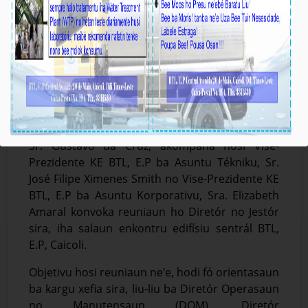
Ezekutivu BTL, E.P Orienta Kargu Xefia sira Atu
Aselera Servisu iha Terrenu
Média_BTL, E.P
November-15-2024
Díli, 15/11/2024. Prezidente Komisaun Ezekutiva
(KE) Bee Timor-Leste, Empreza Públika (BTL, E.P),
Sr. Gustavo da Cruz, akompaña hosi Vise-
Prezidente KE BTL, E.P ba Asuntu Tékniku, Sr.
José Filipe Ximenes Smith no Vise-Prezidente KE
BTL, E.P ba Asuntu Korporativu, Sra. Elizabeth
Amaral konvoka reuniaun ho Diretór no Jestór
sira, iha salaun enkontru edifísiu sentrál BTL,
E.P, Caicoli.
Objetivu hosi reuniaun ne’e, hodi fó orientasaun
ba kargu xefia sira, liu-liu ba Diretór Operasaun
no Manutensaun (DOM), Diretór