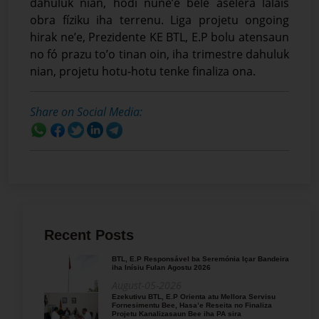
dahuluk nian, hodi nune’e bele aselera lalais
obra fíziku iha terrenu. Liga projetu ongoing
hirak ne’e, Prezidente KE BTL, E.P bolu atensaun
no fó prazu to’o tinan oin, iha trimestre dahuluk
nian, projetu hotu-hotu tenke finaliza ona.
Share on Social Media:
Recent Posts
BTL, E.P Responsável ba Seremónia Içar Bandeira
iha Inísiu Fulan Agostu 2026
August-05-2026
Ezekutivu BTL, E.P Orienta atu Mellora Servisu
Fornesimentu Bee, Hasa’e Reseita no Finaliza
Projetu Kanalizasaun Bee iha PA sira