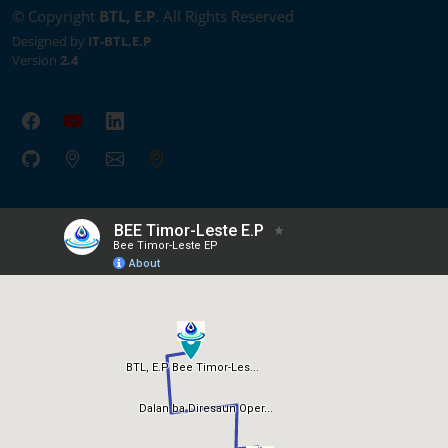
© Copyright
BTL, E.P
. All Rights Reserved
Designed by
IT-BTL,E.P
Version
2.4