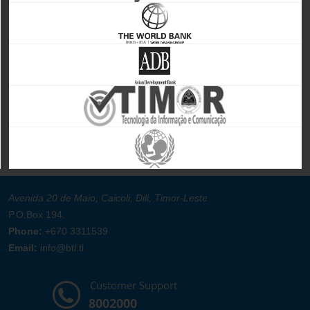
Avenida 20 de Maio, Caicoli, Dili, Timor-Leste
P.O.Box 194.
Phone:
+670 3311539
Email:
info@btl.tl
Customer Support
8002000