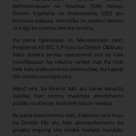
Administrasaun no Finansas (DAF) nomos
Diretór Enjeñaria no Investimentu (DEI) atu
kontinua ezekuta, intensifika no aselera servisu
sira liga ba sistema bee iha terrenu.
Iha parte Operasaun no Manutensaun nian,
Prezidente KE BTL, E.P husu ba Diretór O&M atu
hahú aselera servisu operasionál sira no halo
intesifikasaun ho rekursu ne’ebé mak iha hodi
bele halo melloramentu sistema bee, iha kapitál
Díli nomos munisípiu sira.
Alend ne’e, ba Diretór A&F atu haree kona-bá
lojístika nian nomos maximiza atendimentu
públiku ou kliente, hodi bele hasa’e reseitas.
Ba parte investimentu nian, Ezekutivu ne’e husu
ba Diretór E&I atu halo akompañamentu ba
projetu ongoing sira ne’ebé maihosi mandatu