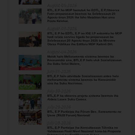
August-05-2026
BTL, E.P ho MOP hamutuk ho EDTL, E.P,Observa
Fatin preparasaun beemos ba Selebrasaun 20
Agostu tinan 2026 iha foho Matabian Hun area
Postu Kelekai.
August-03-2026
BTL, E.P ho EDTL, E.P no IGE I.P enkontru ho MOP
hodi relata servisu ligadu ho preparasaun ba
Selebrasaun 20 Agostu tinan 2026 ba Ministro
Obras Públikas iha Edifisiu MOP Kaikoli Dili.
August-04-2026
Molok halo Melloramentu sistema beemos ba
Konsumidór sira, BTL,E.P halo uluk Sosializasaun
iha Suku Seloi Malere,
July-31-2026
BTL,E.P halo atividade Sosializasaun antes halo
melloramentu sistema beemos ba Konsumidór
sira iha Suku Aisirimou.
July-30-2026
BTL,E.P ba observa projetu sistema beemos iha
Aldeia Lases Suku Camea.
July-29-2026
BTL, E.P Partisipa iha Fórum Bee, Saneamentu no
Ijiene (𝑊𝐴𝑆𝐻 Forum) Nasionál
July-28-2026
BTL, E.P Partisipa iha Konsultasaun Téknika no
Validasaun Finál Nível Nasionál kona-bá Proposta
Dekretu Lei ba Fortifikasaun Ai-han