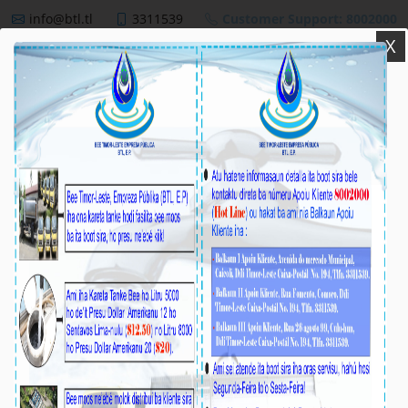
info@btl.tl
3311539
Customer Support: 8002000
X
BTL,E.P
NEWS