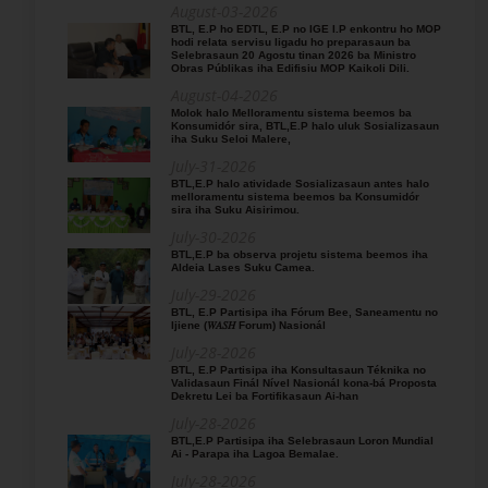
August-03-2026
BTL, E.P ho EDTL, E.P no IGE I.P enkontru ho MOP
hodi relata servisu ligadu ho preparasaun ba
Selebrasaun 20 Agostu tinan 2026 ba Ministro
Obras Públikas iha Edifisiu MOP Kaikoli Dili.
August-04-2026
Molok halo Melloramentu sistema beemos ba
Konsumidór sira, BTL,E.P halo uluk Sosializasaun
iha Suku Seloi Malere,
July-31-2026
BTL,E.P halo atividade Sosializasaun antes halo
melloramentu sistema beemos ba Konsumidór
sira iha Suku Aisirimou.
July-30-2026
BTL,E.P ba observa projetu sistema beemos iha
Aldeia Lases Suku Camea.
July-29-2026
BTL, E.P Partisipa iha Fórum Bee, Saneamentu no
Ijiene (𝑊𝐴𝑆𝐻 Forum) Nasionál
July-28-2026
BTL, E.P Partisipa iha Konsultasaun Téknika no
Validasaun Finál Nível Nasionál kona-bá Proposta
Dekretu Lei ba Fortifikasaun Ai-han
July-28-2026
BTL,E.P Partisipa iha Selebrasaun Loron Mundial
Ai - Parapa iha Lagoa Bemalae.
July-28-2026