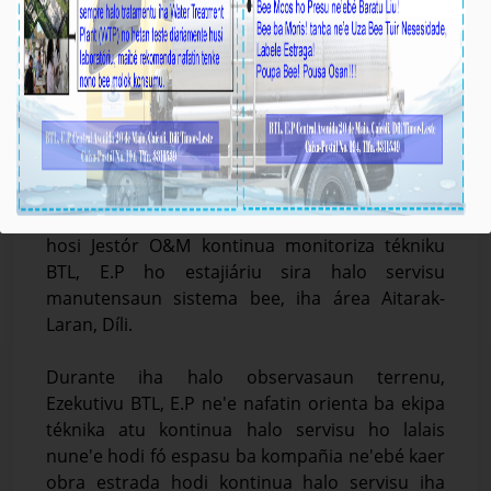
Ezekutivu BTL, E.P Kontinua Observa Servisu
Sistema Bee iha Aitarak-Laran
Média_BTL, E.P
August-09-2024
Díli, 09/08/2024. Vise-Prezidente Komisaun
Ezekutiva (KE) Bee Timor-Leste, Empreza Públika
(BTL, E.P), ba Asuntu Sistema Bee, Saneamentu
no Drenajen, Sr. Gustavo da Cruz akompaña
hosi Jestór O&M kontinua monitoriza tékniku
BTL, E.P ho estajiáriu sira halo servisu
manutensaun sistema bee, iha área Aitarak-
Laran, Díli.
Durante iha halo observasaun terrenu,
Ezekutivu BTL, E.P ne'e nafatin orienta ba ekipa
téknika atu kontinua halo servisu ho lalais
nune'e hodi fó espasu ba kompañia ne'ebé kaer
obra estrada hodi kontinua halo servisu iha