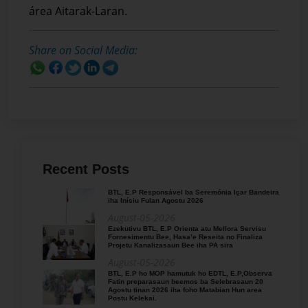
área Aitarak-Laran.
Share on Social Media:
Recent Posts
BTL, E.P Responsável ba Seremónia Içar Bandeira
iha Inísiu Fulan Agostu 2026
August-05-2026
Ezekutivu BTL, E.P Orienta atu Mellora Servisu
Fornesimentu Bee, Hasa’e Reseita no Finaliza
Projetu Kanalizasaun Bee iha PA sira
August-05-2026
BTL, E.P ho MOP hamutuk ho EDTL, E.P,Observa
Fatin preparasaun beemos ba Selebrasaun 20
Agostu tinan 2026 iha foho Matabian Hun area
Postu Kelekai.