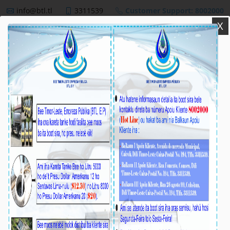
info@btl.tl
3311539
Customer Support: 8002000
X
BTL,E.P
NEWS