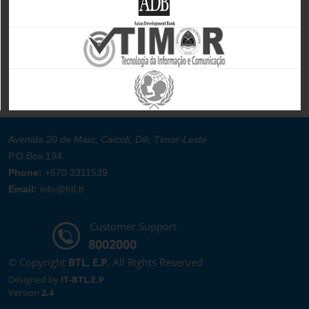
Avenida 20 de Maio, Caicoli, Dili, Timor-Leste
P.O.Box 194.
Phone:
+670 3311539
Email:
info@btl.tl
Customer Support
8002000
© Copyright
BTL, E.P
. All Rights Reserved
Designed by
IT-BTL,E.P
Version
2.4