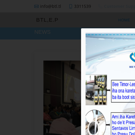
info@btl.tl
3311539
Customer Supp
BTL,E.P
HOME
NEWS