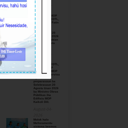
August-05-
2026
BTL, E.P ho MOP
hamutuk ho EDTL,
E.P,Observa Fatin
preparasaun
beemos ba
Selebrasaun 20
Agostu tinan 2026
iha foho Matabian
Hun area Postu
Kelekai.
August-03-
2026
BTL, E.P ho EDTL,
E.P no IGE I.P
enkontru ho MOP
hodi relata servisu
ligadu ho
preparasaun ba
Selebrasaun 20
Agostu tinan 2026
ba Ministro Obras
Públikas iha
Edifisiu MOP
Kaikoli Dili.
August-04-
2026
Molok halo
Melloramentu
sistema beemos