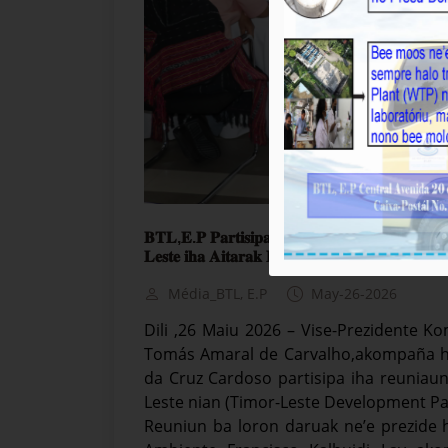
𝐁𝐓𝐋,𝐄.𝐏 𝐏𝐚𝐫𝐭𝐢𝐬𝐢𝐩𝐚 𝐑𝐞𝐮𝐧𝐢𝐮𝐧 𝐋𝐨𝐫𝐨𝐧 𝐃𝐚𝐫𝐮𝐚𝐤 𝐄
𝐋𝐞𝐬𝐭𝐞 𝐢𝐡𝐚 𝐀𝐢𝐭𝐚𝐫𝐚𝐤 𝐋𝐚𝐫𝐚𝐧.
Média_BTL, E.P
May-26-2026
Dili ,26 Maiu 2026 – Vise-Prezidente 
Tomás Amaral de Carvalho,akompaña hos
da Cruz Cardoso partisipa iha reuniau
Leste nian (Timor-Leste Development Pa
Reuniun ba loron daruak ne’e prezide h