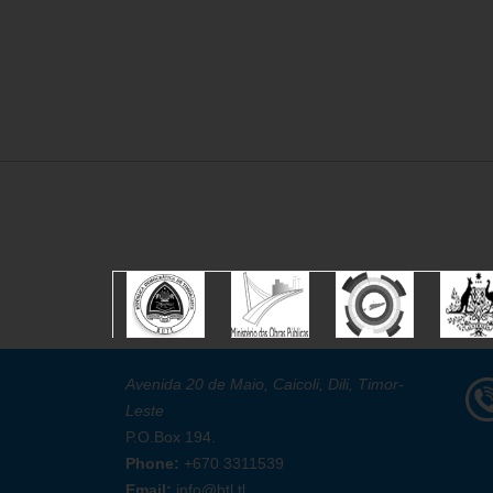
Avenida 20 de Maio, Caicoli, Dili, Timor-
Leste
P.O.Box 194.
Phone:
+670 3311539
Email:
info@btl.tl