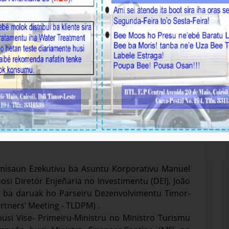
𝐭𝐫𝐞 𝐆𝐨𝐯𝐞𝐫𝐧𝐮 𝐡𝐨 𝐏𝐚𝐫𝐬𝐞𝐢𝐫𝐮 𝐃𝐞𝐳𝐞𝐧𝐯𝐨𝐥𝐯𝐢𝐦𝐞𝐧𝐭𝐮 𝐓𝐢𝐦𝐨𝐫-
Komisaun Ezekutivu ba Asuntu Korporativu Manuel
i Diretór Enjeñaria no Investimentu (DEI), João
n ba daruak ho Parseiru Dezenvolvimentu Timor-
rtners’ Meeting - TLDPM) .
usi Vise- Primeiru-Ministru no Ministro Turismu