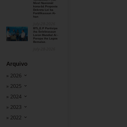
Nível Nasionál
kona-bá Proposta
Dekretu Lei ba
Fortifikasaun Ai-
han
July-28-2026
BTL,E.P Partisipa
iha Selebrasaun
Loron Mundial Ai -
Parapa iha Lagoa
Bemalae.
July-28-2026
Arquivo
» 2026
» 2025
» 2024
» 2023
» 2022