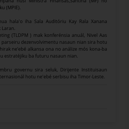
mpaña husi Ministra Finansas,Santina (MF) no
ku (MPIE).
nua hala'o iha Sala Auditóriu Kay Rala Xanana
 Laran.
ting (TLDPM ) mak konferénsia anuál, Nivel Aas
 parseiru dezenvolvimentu nasaun nian sira hotu
 hirak ne’ebé alkansa ona no análize mós kona-ba
nu estratéjiku ba futuru nasaun nian.
bru governu sira seluk, Dirijente Instituisaun
ternasionál hotu ne'ebé serbisu iha Timor-Leste.