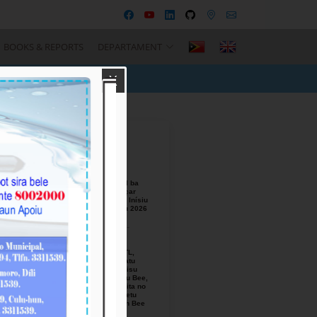
BOOKS & REPORTS
DEPARTAMENT
X
Recent Posts
BTL, E.P
Responsável ba
Seremónia Içar
Bandeira iha Inísiu
Fulan Agostu 2026
August-05-
2026
Ezekutivu BTL,
E.P Orienta atu
Mellora Servisu
Fornesimentu Bee,
Hasa’e Reseita no
Finaliza Projetu
Kanalizasaun Bee
iha PA sira