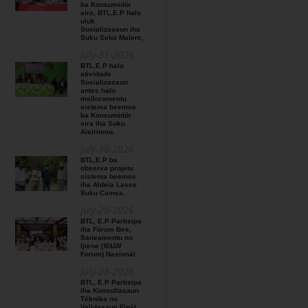
ba Konsumidór
sira, BTL,E.P halo
uluk
Sosializasaun iha
Suku Seloi Malere,
July-31-2026
BTL,E.P halo
atividade
Sosializasaun
antes halo
melloramentu
sistema beemos
ba Konsumidór
sira iha Suku
Aisirimou.
July-30-2026
BTL,E.P ba
observa projetu
sistema beemos
iha Aldeia Lases
Suku Camea.
July-29-2026
BTL, E.P Partisipa
iha Fórum Bee,
Saneamentu no
Ijiene (𝑊𝐴𝑆𝐻
Forum) Nasionál
July-28-2026
BTL, E.P Partisipa
iha Konsultasaun
Téknika no
Validasaun Finál