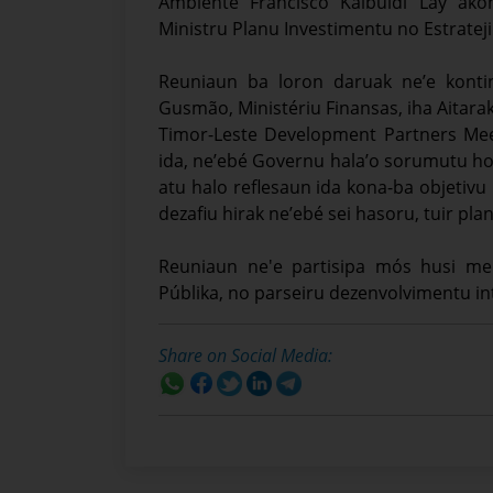
Ambiente Francisco Kalbuidi Lay ako
Ministru Planu Investimentu no Estrateji
Reuniaun ba loron daruak ne’e konti
Gusmão, Ministériu Finansas, iha Aitarak
Timor-Leste Development Partners Mee
ida, ne’ebé Governu hala’o sorumutu ho
atu halo reflesaun ida kona-ba objetivu
dezafiu hirak ne’ebé sei hasoru, tuir pla
Reuniaun ne'e partisipa mós husi mem
Públika, no parseiru dezenvolvimentu in
Share on Social Media: