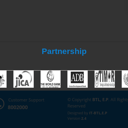
Partnership
© Copyright
BTL, E.P
. All Right
Customer Support
Reserved
8002000
Designed by
IT-BTL,E.P
Version
2.4