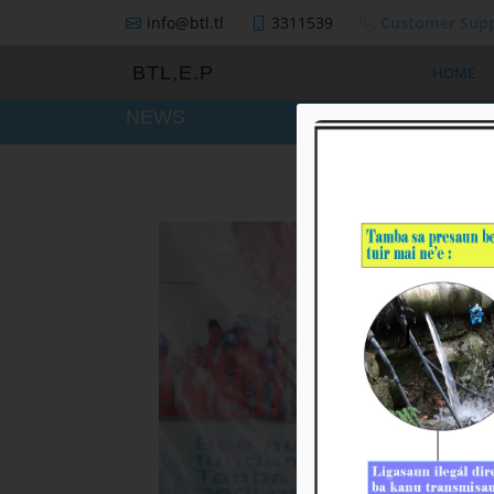
info@btl.tl
3311539
Customer Supp
BTL,E.P
HOME
NEWS