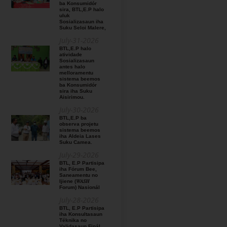
ba Konsumidór
sira, BTL,E.P halo
uluk
Sosializasaun iha
Suku Seloi Malere,
July-31-2026
BTL,E.P halo
atividade
Sosializasaun
antes halo
melloramentu
sistema beemos
ba Konsumidór
sira iha Suku
Aisirimou.
July-30-2026
BTL,E.P ba
observa projetu
sistema beemos
iha Aldeia Lases
Suku Camea.
July-29-2026
BTL, E.P Partisipa
iha Fórum Bee,
Saneamentu no
Ijiene (𝑊𝐴𝑆𝐻
Forum) Nasionál
July-28-2026
BTL, E.P Partisipa
iha Konsultasaun
Téknika no
Validasaun Finál