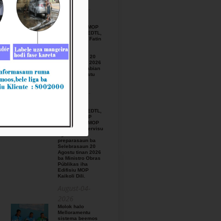
August-05-
2026
BTL, E.P ho MOP
hamutuk ho EDTL,
E.P,Observa Fatin
preparasaun
beemos ba
Selebrasaun 20
Agostu tinan 2026
iha foho Matabian
Hun area Postu
Kelekai.
August-03-
2026
BTL, E.P ho EDTL,
E.P no IGE I.P
enkontru ho MOP
hodi relata servisu
ligadu ho
preparasaun ba
Selebrasaun 20
Agostu tinan 2026
ba Ministro Obras
Públikas iha
Edifisiu MOP
Kaikoli Dili.
August-04-
2026
Molok halo
Melloramentu
sistema beemos