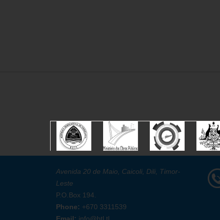
Avenida 20 de Maio, Caicoli, Dili, Timor-
Leste
P.O.Box 194.
Phone:
+670 3311539
Email:
info@btl.tl