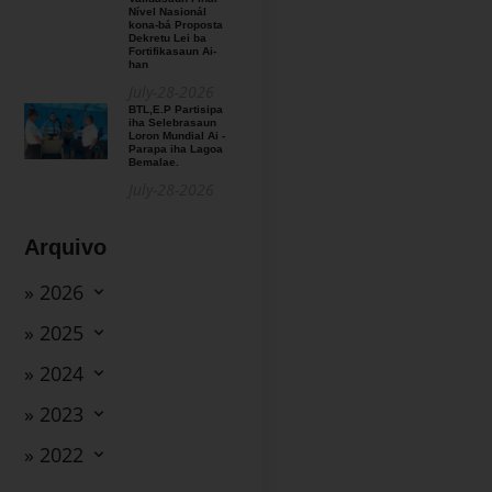
Nível Nasionál
kona-bá Proposta
Dekretu Lei ba
Fortifikasaun Ai-
han
July-28-2026
BTL,E.P Partisipa
iha Selebrasaun
Loron Mundial Ai -
Parapa iha Lagoa
Bemalae.
July-28-2026
Arquivo
» 2026
» 2025
» 2024
» 2023
» 2022