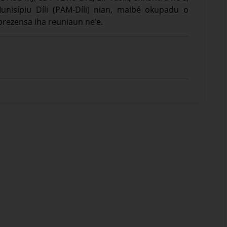
nisípiu Díli (PAM-Díli) nian, maibé okupadu o
prezensa iha reuniaun ne’e.