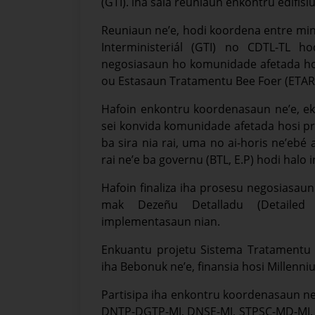
(GTI). iha sala reuniaun enkontru edifísiu s
Reuniaun ne’e, hodi koordena entre mini
Interministeriál (GTI) no CDTL-TL 
negosiasaun ho komunidade afetada ho
ou Estasaun Tratamentu Bee Foer (ETAR, 
Hafoin enkontru koordenasaun ne’e, eki
sei konvida komunidade afetada hosi p
ba sira nia rai, uma no ai-horis ne’ebé 
rai ne’e ba governu (BTL, E.P) hodi halo 
Hafoin finaliza iha prosesu negosiasaun 
mak Dezeñu Detalladu (Detailed 
implementasaun nian.
Enkuantu projetu Sistema Tratamentu
iha Bebonuk ne’e, finansia hosi Millen
Partisipa iha enkontru koordenasaun ne’
DNTP-DGTP-MJ, DNSE-MJ, STPSC-MD-MJ, DN