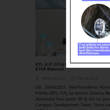
BTL, E.P: GTI & CDT-TL Prepara ba Neg
ETAR Bebonuk
Média_BTL, E.P
May-29-2023
Díli, 29/05/2023. Vise-Prezidente Ko
Públika (BTL, E.P), ba Asuntu Sistema 
akompaña hosi Jestór RP & GIS no Jest
Compact Development Team, Timor-Lest