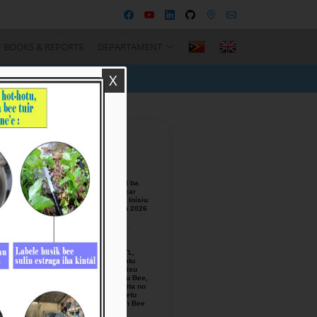
BOOKS & REPORTS
DEPARTAMENT
X
Recent Posts
BTL, E.P
Responsável ba
Seremónia Içar
Bandeira iha Inísiu
Fulan Agostu 2026
August-05-
2026
Ezekutivu BTL,
E.P Orienta atu
Mellora Servisu
Fornesimentu Bee,
Hasa’e Reseita no
Finaliza Projetu
Kanalizasaun Bee
iha PA sira