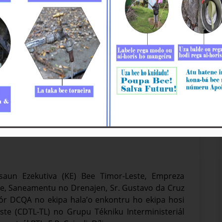
osiasaun ho Komunidade Afetada hosi Projetu
misaun Ezekutiva (KE) Bee Timor-Leste, Empreza
Bee, Saneamentu no Drenajen, Sr. Gustavo da Cruz
ór DCQA no ekipa hala’o enkontru ho ekipa hosi
e (CDTL-TL) no Grupu Tékniku Interministeriál