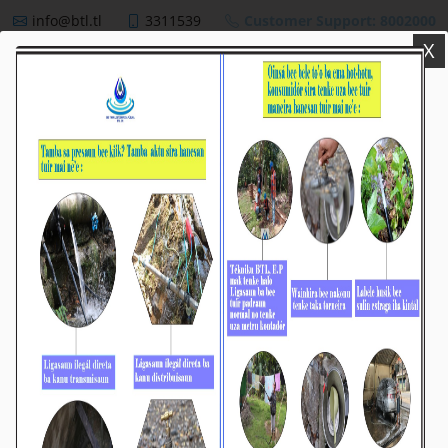
info@btl.tl
3311539
Customer Support: 8002000
X
BTL,E.P
NEWS