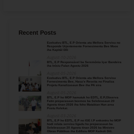
Recent Posts
Ezekutivu BTL, E.P Orienta atu Mellora Servisu no
Responde Urjentemente Fornesimentu Bee Moos
iha Kapitál Díli
August-10-2026
BTL, E.P Responsável ba Seremónia Içar Bandeira
iha Inísiu Fulan Agostu 2026
August-05-2026
Ezekutivu BTL, E.P Orienta atu Mellora Servisu
Fornesimentu Bee, Hasa’e Reseita no Finaliza
Projetu Kanalizasaun Bee iha PA sira
August-05-2026
BTL, E.P ho MOP hamutuk ho EDTL, E.P,Observa
Fatin preparasaun beemos ba Selebrasaun 20
Agostu tinan 2026 iha foho Matabian Hun area
Postu Kelekai.
August-03-2026
BTL, E.P ho EDTL, E.P no IGE I.P enkontru ho MOP
hodi relata servisu ligadu ho preparasaun ba
Selebrasaun 20 Agostu tinan 2026 ba Ministro
Obras Públikas iha Edifisiu MOP Kaikoli Dili.