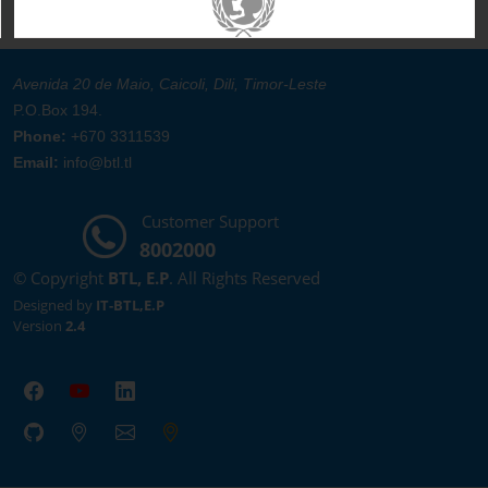
Avenida 20 de Maio, Caicoli, Dili, Timor-Leste
P.O.Box 194.
Phone:
+670 3311539
Email:
info@btl.tl
Customer Support
8002000
© Copyright
BTL, E.P
. All Rights Reserved
Designed by
IT-BTL,E.P
Version
2.4