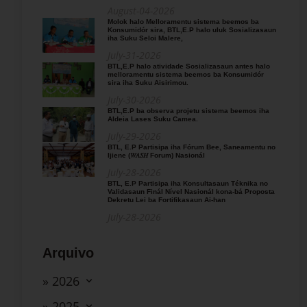
August-04-2026
Molok halo Melloramentu sistema beemos ba
Konsumidór sira, BTL,E.P halo uluk Sosializasaun
iha Suku Seloi Malere,
July-31-2026
BTL,E.P halo atividade Sosializasaun antes halo
melloramentu sistema beemos ba Konsumidór
sira iha Suku Aisirimou.
July-30-2026
BTL,E.P ba observa projetu sistema beemos iha
Aldeia Lases Suku Camea.
July-29-2026
BTL, E.P Partisipa iha Fórum Bee, Saneamentu no
Ijiene (𝑊𝐴𝑆𝐻 Forum) Nasionál
July-28-2026
BTL, E.P Partisipa iha Konsultasaun Téknika no
Validasaun Finál Nível Nasionál kona-bá Proposta
Dekretu Lei ba Fortifikasaun Ai-han
July-28-2026
Arquivo
» 2026
» 2025