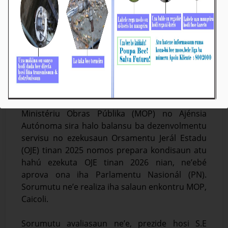
BTL, E.P: Avalia Ezekusaun OJE 2025 &
Preparasaun ba Ezekusaun OJE 2026
Média_BTL, E.P
December-02-2025
Díli, 02/12/2025. Prezidente Komisaun Ezekutiva
(KE) Bee Timor-Leste, Empreza Públika (BTL, E.P)
Gustavo da Cruz, hamutuk ho Dirijente sira hosi
Ministériu Obras Públika (MOP) no Ajénsia
Autónoma sira halo balansu ba dezenvolmentu
servisu no ezekusaun Orsamentu Jerál Estadu
(OJE) tinan 2025 nomos prepara kondisaun atu
hahú ezekuta OJE tinan 2026 nian, ne’ebé
aprova ona iha Parlamentu Nasionál (PN).
Sorumutu ne’e realiza iha salaun enkontru MOP,
Caicoli.
Sorumutu avaliasaun ne’e, prezide hosi S.E