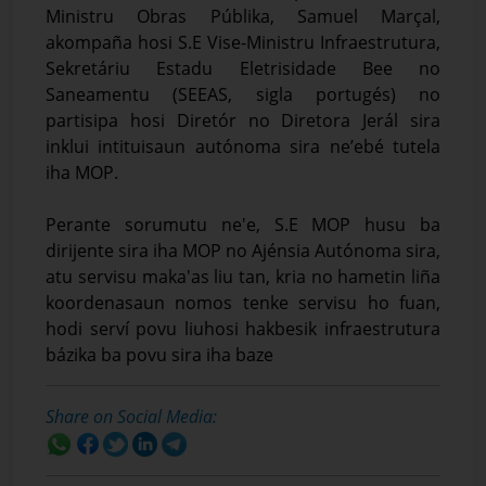
Ministru Obras Públika, Samuel Marçal,
akompaña hosi S.E Vise-Ministru Infraestrutura,
Sekretáriu Estadu Eletrisidade Bee no
Saneamentu (SEEAS, sigla portugés) no
partisipa hosi Diretór no Diretora Jerál sira
inklui intituisaun autónoma sira ne’ebé tutela
iha MOP.
Perante sorumutu ne'e, S.E MOP husu ba
dirijente sira iha MOP no Ajénsia Autónoma sira,
atu servisu maka'as liu tan, kria no hametin liña
koordenasaun nomos tenke servisu ho fuan,
hodi serví povu liuhosi hakbesik infraestrutura
bázika ba povu sira iha baze
Share on Social Media: