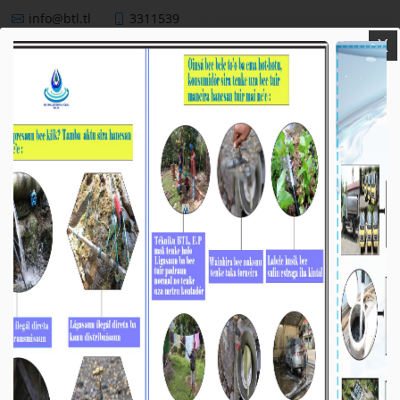
info@btl.tl
3311539
Customer Support: 8002000
X
BTL,E.P
NEWS