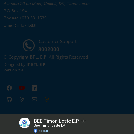
Avenida 20 de Maio, Caicoli, Dili, Timor-Leste
P.O.Box 194.
Phone:
+670 3311539
Email:
info@btl.tl
Customer Support
8002000
© Copyright
BTL, E.P
. All Rights Reserved
Designed by
IT-BTL,E.P
Version
2.4