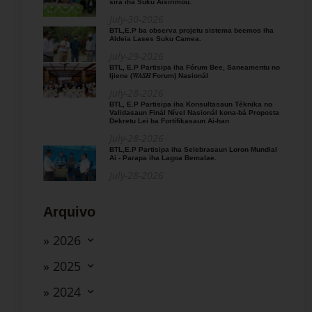
sira iha Suku Aisirimou.
July-30-2026
BTL,E.P ba observa projetu sistema beemos iha
Aldeia Lases Suku Camea.
July-29-2026
BTL, E.P Partisipa iha Fórum Bee, Saneamentu no
Ijiene (𝑊𝐴𝑆𝐻 Forum) Nasionál
July-28-2026
BTL, E.P Partisipa iha Konsultasaun Téknika no
Validasaun Finál Nível Nasionál kona-bá Proposta
Dekretu Lei ba Fortifikasaun Ai-han
July-28-2026
BTL,E.P Partisipa iha Selebrasaun Loron Mundial
Ai - Parapa iha Lagoa Bemalae.
July-28-2026
Arquivo
» 2026
» 2025
» 2024