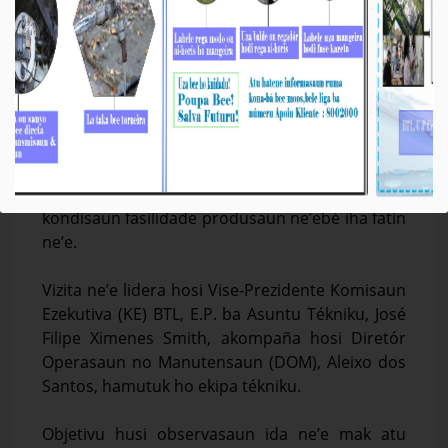
BTL, E.P. Vizita Fatin Produsaun Bee Galun iha
Metinaro.
Média_BTL, E.P
April-29-2026
Dili, 29 Abríl 2026 – Bee Timor-Leste, E.P. (BTL,
E.P.) halo vizita ba fatin produsaun bee galun
iha suku Manleuana, Postu Administrativu
Metinaro, Munisípiu Dili, hodi observa no avalia
kondisaun fasilidade produsaun ne’ebé iha fatin
ne’e.
Vizita ne’e lidera hosi Vise-Prezidente Komisaun
Ezekutiva (KE) BTL, E.P. ba Asuntu Tékniku, José
Filipe Ximenes Smith, akompaña hosi Diretór
Operasaun no Manutensaun (DOM), Aleixo dos
Santos, hamutuk ho ekipa tékniku.
Objetivu husi observasaun ida ne’e mak atu