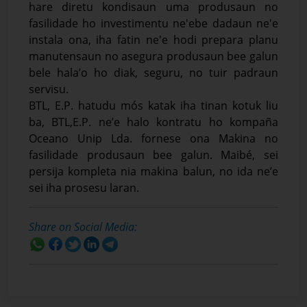
hare diretu kondisaun uma produsaun no
fasilidade ho investimentu ne'ebe dadaun ne'e
instala ona, iha fatin ne'e hodi prepara planu
manutensaun no asegura produsaun bee galun
bele hala’o ho diak, seguru, no tuir padraun
servisu.
BTL, E.P. hatudu mós katak iha tinan kotuk liu
ba, BTL,E.P. ne’e halo kontratu ho kompaña
Oceano Unip Lda. fornese ona Makina no
fasilidade produsaun bee galun. Maibé, sei
persija kompleta nia makina balun, no ida ne’e
sei iha prosesu laran.
Share on Social Media: