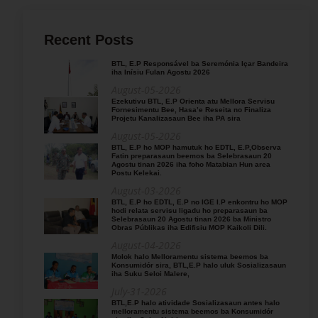
Recent Posts
BTL, E.P Responsável ba Seremónia Içar Bandeira
iha Inísiu Fulan Agostu 2026
August-05-2026
Ezekutivu BTL, E.P Orienta atu Mellora Servisu
Fornesimentu Bee, Hasa’e Reseita no Finaliza
Projetu Kanalizasaun Bee iha PA sira
August-05-2026
BTL, E.P ho MOP hamutuk ho EDTL, E.P,Observa
Fatin preparasaun beemos ba Selebrasaun 20
Agostu tinan 2026 iha foho Matabian Hun area
Postu Kelekai.
August-03-2026
BTL, E.P ho EDTL, E.P no IGE I.P enkontru ho MOP
hodi relata servisu ligadu ho preparasaun ba
Selebrasaun 20 Agostu tinan 2026 ba Ministro
Obras Públikas iha Edifisiu MOP Kaikoli Dili.
August-04-2026
Molok halo Melloramentu sistema beemos ba
Konsumidór sira, BTL,E.P halo uluk Sosializasaun
iha Suku Seloi Malere,
July-31-2026
BTL,E.P halo atividade Sosializasaun antes halo
melloramentu sistema beemos ba Konsumidór