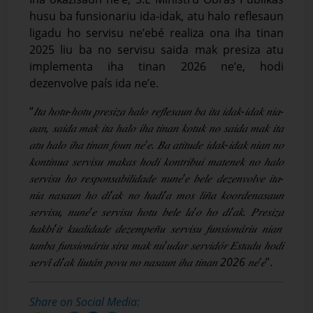
husu ba funsionariu ida-idak, atu halo reflesaun
ligadu ho servisu ne’ebé realiza ona iha tinan
2025 liu ba no servisu saida mak presiza atu
implementa iha tinan 2026 ne’e, hodi
dezenvolve país ida ne’e.
“
𝐼𝑡𝑎
ℎ
𝑜𝑡𝑢
-ℎ
𝑜𝑡𝑢
𝑝𝑟𝑒𝑠𝑖𝑧𝑎
ℎ
𝑎𝑙𝑜
𝑟𝑒𝑓𝑙𝑒𝑠𝑎𝑢𝑛
𝑏𝑎
𝑖𝑡𝑎
𝑖𝑑𝑎𝑘
-
𝑖𝑑𝑎𝑘
𝑛𝑖𝑎
-
𝑎𝑎𝑛
,
𝑠𝑎𝑖𝑑𝑎
𝑚𝑎𝑘
𝑖𝑡𝑎
ℎ
𝑎𝑙𝑜
𝑖
ℎ
𝑎
𝑡𝑖𝑛𝑎𝑛
𝑘𝑜𝑡𝑢𝑘
𝑛𝑜
𝑠𝑎𝑖𝑑𝑎
𝑚𝑎𝑘
𝑖𝑡𝑎
𝑎𝑡𝑢
ℎ
𝑎𝑙𝑜
𝑖
ℎ
𝑎
𝑡𝑖𝑛𝑎𝑛
𝑓𝑜𝑢𝑛
𝑛𝑒
'
𝑒
.
𝐵𝑎
𝑎𝑡𝑖𝑡𝑢𝑑𝑒
𝑖𝑑𝑎𝑘
-
𝑖𝑑𝑎𝑘
𝑛𝑖𝑎𝑛
𝑛𝑜
𝑘𝑜𝑛𝑡𝑖𝑛𝑢𝑎
𝑠𝑒𝑟𝑣𝑖𝑠𝑢
𝑚𝑎𝑘𝑎𝑠
ℎ
𝑜𝑑𝑖
𝑘𝑜𝑛𝑡𝑟𝑖𝑏𝑢𝑖
𝑚𝑎𝑡𝑒𝑛𝑒𝑘
𝑛𝑜
ℎ
𝑎𝑙𝑜
𝑠𝑒𝑟𝑣𝑖𝑠𝑢
ℎ
𝑜
𝑟𝑒𝑠𝑝𝑜𝑛𝑠𝑎𝑏𝑖𝑙𝑖𝑑𝑎𝑑𝑒
𝑛𝑢𝑛𝑒
’
𝑒
𝑏𝑒𝑙𝑒
𝑑𝑒𝑧𝑒𝑛𝑣𝑜𝑙𝑣𝑒
𝑖𝑡𝑎
-
𝑛𝑖𝑎
𝑛𝑎𝑠𝑎𝑢𝑛
ℎ
𝑜
𝑑𝑖
’
𝑎𝑘
𝑛𝑜
ℎ
𝑎𝑑𝑖
’
𝑎
𝑚𝑜𝑠
𝑙𝑖𝑛
𝑎
𝑘𝑜𝑜𝑟𝑑𝑒𝑛𝑎𝑠𝑎𝑢𝑛
𝑠𝑒𝑟𝑣𝑖𝑠𝑢
,
𝑛𝑢𝑛𝑒
’
𝑒
𝑠𝑒𝑟𝑣𝑖𝑠𝑢
ℎ
𝑜𝑡𝑢
𝑏𝑒𝑙𝑒
𝑙𝑎
’
𝑜
ℎ
𝑜
𝑑𝑖
’
𝑎𝑘
.
𝑃𝑟𝑒𝑠𝑖𝑧𝑎
ℎ
𝑎𝑘𝑏𝑖
’
𝑖𝑡
𝑘𝑢𝑎𝑙𝑖𝑑𝑎𝑑𝑒
𝑑𝑒𝑧𝑒𝑚𝑝𝑒𝑛
𝑢
𝑠𝑒𝑟𝑣𝑖𝑠𝑢
𝑓𝑢𝑛𝑠𝑖𝑜𝑛𝑎
𝑟𝑖𝑢
𝑛𝑖𝑎𝑛
𝑡𝑎𝑛𝑏𝑎
𝑓𝑢𝑛𝑠𝑖𝑜𝑛𝑎
𝑟𝑖𝑢
𝑠𝑖𝑟𝑎
𝑚𝑎𝑘
𝑛𝑢
’
𝑢𝑑𝑎𝑟
𝑠𝑒𝑟𝑣𝑖𝑑𝑜
𝑟
𝐸𝑠𝑡𝑎𝑑𝑢
ℎ
𝑜𝑑𝑖
𝑠𝑒𝑟𝑣𝑖
́
𝑑𝑖
’
𝑎𝑘
𝑙𝑖𝑢𝑡𝑎
𝑛
𝑝𝑜𝑣𝑢
𝑛𝑜
𝑛𝑎𝑠𝑎𝑢𝑛
𝑖
ℎ
𝑎
𝑡𝑖𝑛𝑎𝑛
2026
𝑛𝑒
’
𝑒
”.
Share on Social Media: