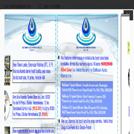
info@btl.tl
3311539
Customer Support: 8002000
X
BTL,E.P
NEWS