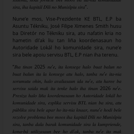
𝑠𝑖𝑟𝑎, 𝑖ℎ𝑎 𝑘𝑎𝑝𝑖𝑡𝑎́𝑙 𝐷𝑖́𝑙𝑖 𝑛𝑜 𝑀𝑢𝑛𝑖𝑠𝑖́𝑝𝑖𝑢 𝑠𝑖𝑟𝑎”.
Nune’e mos, Vise-Prezidente KE BTL, E.P ba
Asuntu Tékniku, José Filipe Ximenes Smith husu
ba Diretór no Tékniku sira, atu nafatin kria no
hametin di’ak liu tan liña koordenasaun ho
Autoridade Lokál ho komunidade sira, nune’e
sira bele apoiu servisu BTL, E.P nian iha terenu.
“𝐼ℎ𝑎 𝑡𝑖𝑛𝑎𝑛 2025 𝑛𝑒’𝑒, 𝑖𝑡𝑎 𝑘𝑜𝑛𝑠𝑒𝑔𝑒 ℎ𝑎𝑙𝑜 𝑏𝑢𝑎𝑡 𝑏𝑎𝑙𝑢𝑛 𝑛𝑜
𝑏𝑢𝑎𝑡 𝑏𝑎𝑙𝑢𝑛 𝑖𝑡𝑎 𝑙𝑎 𝑘𝑜𝑛𝑠𝑒𝑔𝑒 𝑎𝑡𝑢 ℎ𝑎𝑙𝑜, 𝑡𝑎𝑛𝑏𝑎 𝑛𝑒’𝑒 𝑖𝑡𝑎-𝑛𝑖𝑎
𝑠𝑜𝑟𝑢𝑚𝑢𝑡𝑢 𝑜ℎ𝑖𝑛, ℎ𝑎𝑙𝑜 𝑎𝑣𝑎𝑙𝑖𝑎𝑠𝑎𝑢𝑛 𝑖𝑑𝑎 𝑛𝑒’𝑒, 𝑎𝑡𝑢 ℎ𝑎𝑟𝑒𝑒 𝑏𝑎
𝑠𝑒𝑟𝑣𝑖𝑠𝑢 𝑠𝑎𝑖𝑑𝑎 𝑚𝑎𝑘 𝑖𝑡𝑎 𝑡𝑒𝑛𝑘𝑒 ℎ𝑎𝑙𝑜 𝑖ℎ𝑎 𝑡𝑖𝑛𝑎𝑛 2026 𝑛𝑒’𝑒.
𝑃𝑟𝑒𝑠𝑖𝑧𝑎 ℎ𝑎𝑙𝑜 𝑙𝑖𝑛̃𝑎 𝑘𝑜𝑜𝑟𝑑𝑒𝑛𝑎𝑠𝑎𝑢𝑛 ℎ𝑜 𝐴𝑢𝑡𝑜𝑟𝑖𝑑𝑎𝑑𝑒 𝑙𝑜𝑘𝑎́𝑙 ℎ𝑜
𝑘𝑜𝑚𝑢𝑛𝑖𝑑𝑎𝑑𝑒 𝑠𝑖𝑟𝑎, 𝑒𝑠𝑝𝑙𝑖𝑘𝑎 𝑠𝑒𝑟𝑣𝑖𝑠𝑢 𝐵𝑇𝐿 𝑛𝑖𝑎𝑛 𝑏𝑎 𝑠𝑖𝑟𝑎, 𝑎𝑡𝑢
𝑝𝑢́𝑏𝑙𝑖𝑘𝑢 𝑠𝑖𝑟𝑎 𝑏𝑒𝑙𝑒 𝑎𝑝𝑎𝑟 ℎ𝑜 𝑖𝑡𝑎-𝑛𝑖𝑎 𝑘𝑛𝑎𝑎𝑟, 𝑛𝑢𝑛𝑒’𝑒 ℎ𝑜𝑑𝑖 𝑏𝑒𝑙𝑒
𝑟𝑒𝑧𝑜𝑙𝑣𝑒 𝑝𝑟𝑜𝑏𝑙𝑒𝑚𝑎 𝑏𝑒𝑒 𝑚𝑜𝑜𝑠 𝑖ℎ𝑎 𝑘𝑎𝑝𝑖𝑡𝑎́𝑙 𝐷𝑖́𝑙𝑖 𝑛𝑜 𝑀𝑢𝑛𝑖𝑠𝑖́𝑝𝑖𝑢
𝑠𝑖𝑟𝑎, 𝑡𝑎𝑛𝑏𝑎 𝑑𝑎𝑙𝑎 𝑏𝑎𝑟𝑎𝑘 𝑘𝑜𝑚𝑢𝑛𝑖𝑑𝑎𝑑𝑒 𝑠𝑖𝑟𝑎 𝑙𝑎 𝑘𝑢𝑚𝑝𝑟𝑖𝑒𝑛𝑑𝑒,
𝑘𝑜𝑛𝑎-𝑏𝑎́ 𝑢𝑡𝑖𝑙𝑖𝑧𝑎𝑠𝑎𝑢𝑛 𝑏𝑒𝑒 ℎ𝑜 𝑑𝑖’𝑎𝑘, 𝑡𝑎𝑛𝑏𝑎 𝑛𝑒’𝑒 𝑖𝑡𝑎 𝑚𝑎𝑘