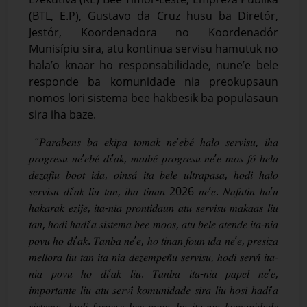
(BTL, E.P), Gustavo da Cruz husu ba Diretór,
Jestór, Koordenadora no Koordenadór
Munisípiu sira, atu kontinua servisu hamutuk no
hala’o knaar ho responsabilidade, nune’e bele
responde ba komunidade nia preokupsaun
nomos lori sistema bee hakbesik ba populasaun
sira iha baze.
“𝑃𝑎𝑟𝑎𝑏𝑒𝑛𝑠 𝑏𝑎 𝑒𝑘𝑖𝑝𝑎 𝑡𝑜𝑚𝑎𝑘 𝑛𝑒’𝑒𝑏𝑒́ ℎ𝑎𝑙𝑜 𝑠𝑒𝑟𝑣𝑖𝑠𝑢, 𝑖ℎ𝑎
𝑝𝑟𝑜𝑔𝑟𝑒𝑠𝑢 𝑛𝑒’𝑒𝑏𝑒́ 𝑑𝑖’𝑎𝑘, 𝑚𝑎𝑖𝑏𝑒́ 𝑝𝑟𝑜𝑔𝑟𝑒𝑠𝑢 𝑛𝑒’𝑒 𝑚𝑜𝑠 𝑓𝑜́ ℎ𝑒𝑙𝑎
𝑑𝑒𝑧𝑎𝑓𝑖𝑢 𝑏𝑜𝑜𝑡 𝑖𝑑𝑎, 𝑜𝑖𝑛𝑠𝑎́ 𝑖𝑡𝑎 𝑏𝑒𝑙𝑒 𝑢𝑙𝑡𝑟𝑎𝑝𝑎𝑠𝑎, ℎ𝑜𝑑𝑖 ℎ𝑎𝑙𝑜
𝑠𝑒𝑟𝑣𝑖𝑠𝑢 𝑑𝑖’𝑎𝑘 𝑙𝑖𝑢 𝑡𝑎𝑛, 𝑖ℎ𝑎 𝑡𝑖𝑛𝑎𝑛 2026 𝑛𝑒’𝑒. 𝑁𝑎𝑓𝑎𝑡𝑖𝑛 ℎ𝑎’𝑢
ℎ𝑎𝑘𝑎𝑟𝑎𝑘 𝑒𝑧𝑖𝑗𝑒, 𝑖𝑡𝑎-𝑛𝑖𝑎 𝑝𝑟𝑜𝑛𝑡𝑖𝑑𝑎𝑢𝑛 𝑎𝑡𝑢 𝑠𝑒𝑟𝑣𝑖𝑠𝑢 𝑚𝑎𝑘𝑎𝑎𝑠 𝑙𝑖𝑢
𝑡𝑎𝑛, ℎ𝑜𝑑𝑖 ℎ𝑎𝑑𝑖’𝑎 𝑠𝑖𝑠𝑡𝑒𝑚𝑎 𝑏𝑒𝑒 𝑚𝑜𝑜𝑠, 𝑎𝑡𝑢 𝑏𝑒𝑙𝑒 𝑎𝑡𝑒𝑛𝑑𝑒 𝑖𝑡𝑎-𝑛𝑖𝑎
𝑝𝑜𝑣𝑢 ℎ𝑜 𝑑𝑖’𝑎𝑘. 𝑇𝑎𝑛𝑏𝑎 𝑛𝑒’𝑒, ℎ𝑜 𝑡𝑖𝑛𝑎𝑛 𝑓𝑜𝑢𝑛 𝑖𝑑𝑎 𝑛𝑒’𝑒, 𝑝𝑟𝑒𝑠𝑖𝑧𝑎
𝑚𝑒𝑙𝑙𝑜𝑟𝑎 𝑙𝑖𝑢 𝑡𝑎𝑛 𝑖𝑡𝑎 𝑛𝑖𝑎 𝑑𝑒𝑧𝑒𝑚𝑝𝑒𝑛̃𝑢 𝑠𝑒𝑟𝑣𝑖𝑠𝑢, ℎ𝑜𝑑𝑖 𝑠𝑒𝑟𝑣𝑖́ 𝑖𝑡𝑎-
𝑛𝑖𝑎 𝑝𝑜𝑣𝑢 ℎ𝑜 𝑑𝑖’𝑎𝑘 𝑙𝑖𝑢. 𝑇𝑎𝑛𝑏𝑎 𝑖𝑡𝑎-𝑛𝑖𝑎 𝑝𝑎𝑝𝑒𝑙 𝑛𝑒’𝑒,
𝑖𝑚𝑝𝑜𝑟𝑡𝑎𝑛𝑡𝑒 𝑙𝑖𝑢 𝑎𝑡𝑢 𝑠𝑒𝑟𝑣𝑖́ 𝑘𝑜𝑚𝑢𝑛𝑖𝑑𝑎𝑑𝑒 𝑠𝑖𝑟𝑎 𝑙𝑖𝑢 ℎ𝑜𝑠𝑖 ℎ𝑎𝑑𝑖’𝑎
𝑠𝑖𝑠𝑡𝑒𝑚𝑎, ℎ𝑜𝑑𝑖 𝑓𝑜𝑟𝑛𝑒𝑠𝑒 𝑏𝑒𝑒 𝑚𝑜𝑜𝑠 𝑏𝑎 𝑖𝑡𝑎-𝑛𝑖𝑎 𝑘𝑜𝑚𝑢𝑛𝑖𝑑𝑎𝑑𝑒