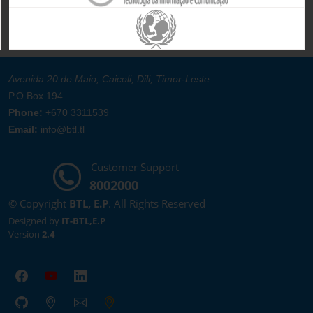
Avenida 20 de Maio, Caicoli, Dili, Timor-Leste
P.O.Box 194.
Phone:
+670 3311539
Email:
info@btl.tl
Customer Support
8002000
© Copyright
BTL, E.P
. All Rights Reserved
Designed by
IT-BTL,E.P
Version
2.4