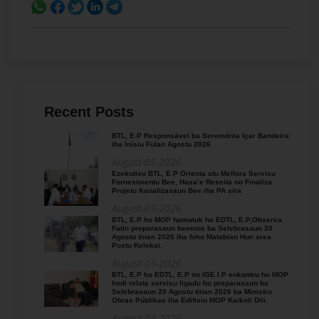
Recent Posts
BTL, E.P Responsável ba Seremónia Içar Bandeira
iha Inísiu Fulan Agostu 2026
August-05-2026
Ezekutivu BTL, E.P Orienta atu Mellora Servisu
Fornesimentu Bee, Hasa’e Reseita no Finaliza
Projetu Kanalizasaun Bee iha PA sira
August-05-2026
BTL, E.P ho MOP hamutuk ho EDTL, E.P,Observa
Fatin preparasaun beemos ba Selebrasaun 20
Agostu tinan 2026 iha foho Matabian Hun area
Postu Kelekai.
August-03-2026
BTL, E.P ho EDTL, E.P no IGE I.P enkontru ho MOP
hodi relata servisu ligadu ho preparasaun ba
Selebrasaun 20 Agostu tinan 2026 ba Ministro
Obras Públikas iha Edifisiu MOP Kaikoli Dili.
August-04-2026