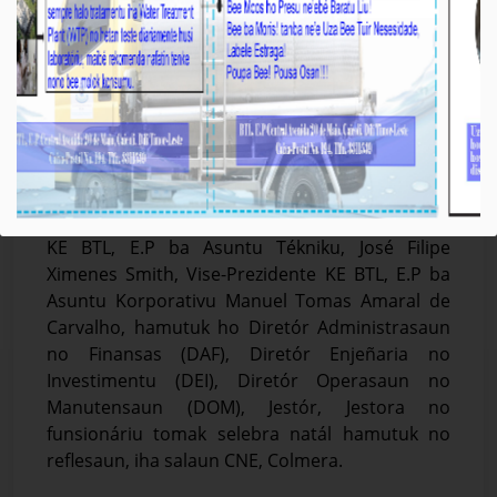
𝐁𝐓𝐋, 𝐄.𝐏 𝐒𝐞𝐥𝐞𝐛𝐫𝐚 𝐍𝐚𝐭𝐚́𝐥 𝐇𝐚𝐦𝐮𝐭𝐮𝐤 𝐧𝐨 𝐑𝐞𝐟𝐥𝐞𝐬𝐚𝐮𝐧 𝐡𝐨
𝐓𝐞𝐦𝐚 “𝑻𝒓𝒂𝒏𝒔𝒇𝒐𝒓𝒎𝒂 𝑫𝒆𝒛𝒂𝒇𝒊𝒖 𝒃𝒂 𝑺𝒖𝒔𝒆𝒔𝒖”
Média_BTL, E.P
January-09-2026
𝐃𝐢́𝐥𝐢, 𝟎𝟗 𝐉𝐚𝐧𝐞𝐢𝐫𝐮 𝟐𝟎𝟐𝟔. Prezidente Komisaun
Ezekutiva (KE) Bee Timor-Leste,Empreza Públika
(BTL, E.P), Gustavo da Cruz ho Vise-Prezidente
KE BTL, E.P ba Asuntu Tékniku, José Filipe
Ximenes Smith, Vise-Prezidente KE BTL, E.P ba
Asuntu Korporativu Manuel Tomas Amaral de
Carvalho, hamutuk ho Diretór Administrasaun
no Finansas (DAF), Diretór Enjeñaria no
Investimentu (DEI), Diretór Operasaun no
Manutensaun (DOM), Jestór, Jestora no
funsionáriu tomak selebra natál hamutuk no
reflesaun, iha salaun CNE, Colmera.