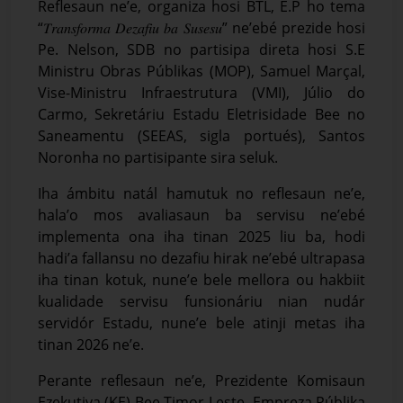
Reflesaun ne’e, organiza hosi BTL, E.P ho tema
“𝑇𝑟𝑎𝑛𝑠𝑓𝑜𝑟𝑚𝑎 𝐷𝑒𝑧𝑎𝑓𝑖𝑢 𝑏𝑎 𝑆𝑢𝑠𝑒𝑠𝑢” ne’ebé prezide hosi
Pe. Nelson, SDB no partisipa direta hosi S.E
Ministru Obras Públikas (MOP), Samuel Marçal,
Vise-Ministru Infraestrutura (VMI), Júlio do
Carmo, Sekretáriu Estadu Eletrisidade Bee no
Saneamentu (SEEAS, sigla portués), Santos
Noronha no partisipante sira seluk.
Iha ámbitu natál hamutuk no reflesaun ne’e,
hala’o mos avaliasaun ba servisu ne’ebé
implementa ona iha tinan 2025 liu ba, hodi
hadi’a fallansu no dezafiu hirak ne’ebé ultrapasa
iha tinan kotuk, nune’e bele mellora ou hakbiit
kualidade servisu funsionáriu nian nudár
servidór Estadu, nune’e bele atinji metas iha
tinan 2026 ne’e.
Perante reflesaun ne’e, Prezidente Komisaun
Ezekutiva (KE) Bee Timor-Leste, Empreza Públika