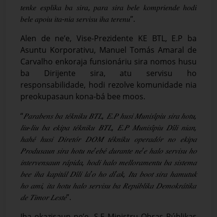
𝑡𝑒𝑛𝑘𝑒 𝑒𝑠𝑝𝑙𝑖𝑘𝑎 𝑏𝑎 𝑠𝑖𝑟𝑎, 𝑝𝑎𝑟𝑎 𝑠𝑖𝑟𝑎 𝑏𝑒𝑙𝑒 𝑘𝑜𝑚𝑝𝑟𝑖𝑒𝑛𝑑𝑒 ℎ𝑜𝑑𝑖
𝑏𝑒𝑙𝑒 𝑎𝑝𝑜𝑖𝑢 𝑖𝑡𝑎-𝑛𝑖𝑎 𝑠𝑒𝑟𝑣𝑖𝑠𝑢 𝑖ℎ𝑎 𝑡𝑒𝑟𝑒𝑛𝑢”.
Alen de ne’e, Vise-Prezidente KE BTL, E.P ba
Asuntu Korporativu, Manuel Tomás Amaral de
Carvalho enkoraja funsionáriu sira nomos husu
ba Dirijente sira, atu servisu ho
responsabilidade, hodi rezolve komunidade nia
preokupasaun kona-bá bee moos.
“
𝑃𝑎𝑟𝑎𝑏𝑒𝑛𝑠
𝑏𝑎
𝑡𝑒
𝑘𝑛𝑖𝑘𝑢
𝐵𝑇𝐿
,
𝐸
.
𝑃
ℎ
𝑢𝑠𝑖
𝑀𝑢𝑛𝑖𝑠𝑖
𝑝𝑖𝑢
𝑠𝑖𝑟𝑎
ℎ
𝑜𝑡𝑢
,
𝑙𝑖𝑢
-
𝑙𝑖𝑢
𝑏𝑎
𝑒𝑘𝑖𝑝𝑎
𝑡𝑒
𝑘𝑛𝑖𝑘𝑢
𝐵𝑇𝐿
,
𝐸
.
𝑃
𝑀𝑢𝑛𝑖𝑠𝑖
𝑝𝑖𝑢
𝐷𝑖
𝑙𝑖
𝑛𝑖𝑎𝑛
,
ℎ
𝑎
ℎ
𝑒
́ ℎ
𝑢𝑠𝑖
𝐷𝑖𝑟𝑒𝑡𝑜
𝑟
𝐷𝑂𝑀
𝑡𝑒
𝑘𝑛𝑖𝑘𝑢
𝑜𝑝𝑒𝑟𝑎𝑑𝑜
𝑟
𝑛𝑜
𝑒𝑘𝑖𝑝𝑎
𝑃𝑟𝑜𝑑𝑢𝑠𝑎𝑢𝑛
𝑠𝑖𝑟𝑎
ℎ
𝑜𝑡𝑢
𝑛𝑒
’
𝑒𝑏𝑒
́
𝑑𝑢𝑟𝑎𝑛𝑡𝑒
𝑛𝑒
’
𝑒
ℎ
𝑎𝑙𝑜
𝑠𝑒𝑟𝑣𝑖𝑠𝑢
ℎ
𝑜
𝑖𝑛𝑡𝑒𝑟𝑣𝑒𝑛𝑠𝑎𝑢𝑛
𝑟𝑎
𝑝𝑖𝑑𝑎
, ℎ
𝑜𝑑𝑖
ℎ
𝑎𝑙𝑜
𝑚𝑒𝑙𝑙𝑜𝑟𝑎𝑚𝑒𝑛𝑡𝑢
𝑏𝑎
𝑠𝑖𝑠𝑡𝑒𝑚𝑎
𝑏𝑒𝑒
𝑖
ℎ
𝑎
𝑘𝑎𝑝𝑖𝑡𝑎
𝑙
𝐷𝑖
𝑙𝑖
𝑙𝑎
’
𝑜
ℎ
𝑜
𝑑𝑖
’
𝑎𝑘
,
𝐼𝑡𝑎
𝑏𝑜𝑜𝑡
𝑠𝑖𝑟𝑎
ℎ
𝑎𝑚𝑢𝑡𝑢𝑘
ℎ
𝑜
𝑎𝑚𝑖
,
𝑖𝑡𝑎
ℎ
𝑜𝑡𝑢
ℎ
𝑎𝑙𝑜
𝑠𝑒𝑟𝑣𝑖𝑠𝑢
𝑏𝑎
𝑅𝑒𝑝𝑢
𝑏𝑙𝑖𝑘𝑎
𝐷𝑒𝑚𝑜𝑘𝑟𝑎
𝑡𝑖𝑘𝑎
𝑑𝑒
𝑇𝑖𝑚𝑜𝑟
𝐿𝑒𝑠𝑡𝑒
”.
Iha okazisaun ne’e, S.E Ministru Obras Públikas