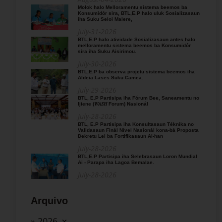
Molok halo Melloramentu sistema beemos ba
Konsumidór sira, BTL,E.P halo uluk Sosializasaun
iha Suku Seloi Malere,
July-31-2026
BTL,E.P halo atividade Sosializasaun antes halo
melloramentu sistema beemos ba Konsumidór
sira iha Suku Aisirimou.
July-30-2026
BTL,E.P ba observa projetu sistema beemos iha
Aldeia Lases Suku Camea.
July-29-2026
BTL, E.P Partisipa iha Fórum Bee, Saneamentu no
Ijiene (𝑊𝐴𝑆𝐻 Forum) Nasionál
July-28-2026
BTL, E.P Partisipa iha Konsultasaun Téknika no
Validasaun Finál Nível Nasionál kona-bá Proposta
Dekretu Lei ba Fortifikasaun Ai-han
July-28-2026
BTL,E.P Partisipa iha Selebrasaun Loron Mundial
Ai - Parapa iha Lagoa Bemalae.
July-28-2026
Arquivo
» 2026