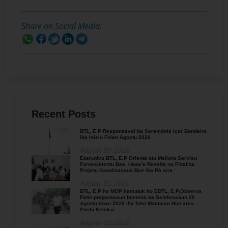
Share on Social Media:
Recent Posts
BTL, E.P Responsável ba Seremónia Içar Bandeira
iha Inísiu Fulan Agostu 2026
August-05-2026
Ezekutivu BTL, E.P Orienta atu Mellora Servisu
Fornesimentu Bee, Hasa’e Reseita no Finaliza
Projetu Kanalizasaun Bee iha PA sira
August-05-2026
BTL, E.P ho MOP hamutuk ho EDTL, E.P,Observa
Fatin preparasaun beemos ba Selebrasaun 20
Agostu tinan 2026 iha foho Matabian Hun area
Postu Kelekai.
August-03-2026