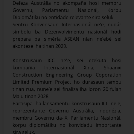
Defeza Austrália no akompaña hosi membru
Governu, Parlamentu Nasionál, Korpu
Diplomátiku no entidade relevante sira seluk.
Sentru Konvensaun Internasionál ne'e, nudár
símbolu ba Dezenvolvimentu nasionál hodi
prepara ba siméria ASEAN nian ne’ebé sei
akontese iha tinan 2029.
Konstrusaun ICC ne'e, sei ezekuta hosi
kompañia Internasionál Xina, Shaanxi
Construction Engineering Group Coporation
Limited Premium Project ho durasaun tempu
tinan rua, nune’e sei finaliza iha loron 20 fulan
Maiu tinan 2028.
Partisipa iha lansamentu konstrusaun ICC ne'e,
reprezentante Governu Austrália, Indonézia,
membru Governu da-IX, Parliamentu Nasionál,
korpu diplomátiku no konvidadu importante
sira seluk.