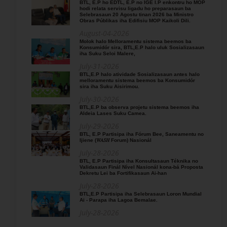
BTL, E.P ho EDTL, E.P no IGE I.P enkontru ho MOP
hodi relata servisu ligadu ho preparasaun ba
Selebrasaun 20 Agostu tinan 2026 ba Ministro
Obras Públikas iha Edifisiu MOP Kaikoli Dili.
August-04-2026
Molok halo Melloramentu sistema beemos ba
Konsumidór sira, BTL,E.P halo uluk Sosializasaun
iha Suku Seloi Malere,
July-31-2026
BTL,E.P halo atividade Sosializasaun antes halo
melloramentu sistema beemos ba Konsumidór
sira iha Suku Aisirimou.
July-30-2026
BTL,E.P ba observa projetu sistema beemos iha
Aldeia Lases Suku Camea.
July-29-2026
BTL, E.P Partisipa iha Fórum Bee, Saneamentu no
Ijiene (𝑊𝐴𝑆𝐻 Forum) Nasionál
July-28-2026
BTL, E.P Partisipa iha Konsultasaun Téknika no
Validasaun Finál Nível Nasionál kona-bá Proposta
Dekretu Lei ba Fortifikasaun Ai-han
July-28-2026
BTL,E.P Partisipa iha Selebrasaun Loron Mundial
Ai - Parapa iha Lagoa Bemalae.
July-28-2026