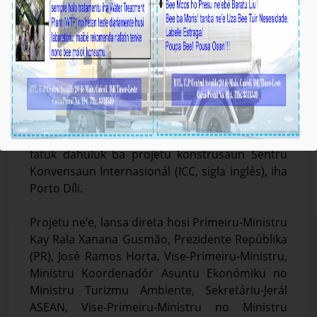
𝐁𝐓𝐋, 𝐄.𝐏 𝐏𝐚𝐫𝐭𝐢𝐬𝐢𝐩𝐚 𝐢𝐡𝐚 𝐋𝐚𝐧𝐬𝐚𝐦𝐞𝐧𝐭𝐮 𝐏𝐫𝐨𝐣𝐞𝐭𝐮
𝐊𝐨𝐧𝐬𝐭𝐫𝐮𝐬𝐚𝐮𝐧 𝐒𝐞𝐧𝐭𝐫𝐮 𝐊𝐨𝐧𝐯𝐞𝐧𝐬𝐚𝐮𝐧 𝐈𝐧𝐭𝐞𝐫𝐧𝐚𝐬𝐢𝐨𝐧𝐚́𝐥
Média_BTL, E.P
May-20-2026
𝐃𝐢́𝐥𝐢, 𝐊𝐮𝐚𝐫𝐭𝐚-𝐟𝐞𝐢𝐫𝐚 𝟐𝟎 𝐌𝐚𝐢𝐮 𝟐𝟎𝟐𝟔 - Prezidente
Komisaun Ezekutiva (KE) BTL, E.P, Gustavo da
Cruz, akompaña hosi Diretór DAF Sidónio
Freitas, partisipa iha seremónia lansamentu
fatuk dahuluk ba projetu konstrusaun Sentru
Konvensaun Internasionál (ICC, sigla inglés), iha
Porto Díli.
Projetu ne’e, lansa direta hosi Primeiru-Ministru
Kay Rala Xanana Gusmão, Prezidente Repúblika
(PR), José Ramos Horta, Vise-Primeiru-Ministru,
Ministru Koordenadór Asuntu Ekonómiku no
Ministru Turizmu Ambiente, Sekretáriu-Jerál
ASEAN, Vise-Primeiru-Ministru no Ministru