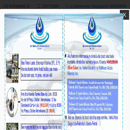
info@btl.tl
3311539
Customer Support: 8002000
X
BTL,E.P
NEWS