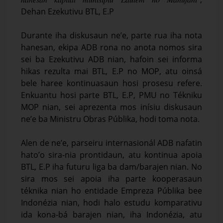
Dehan Ezekutivu BTL, E.P
Durante iha diskusaun ne’e, parte rua iha nota
hanesan, ekipa ADB rona no anota nomos sira
sei ba Ezekutivu ADB nian, hafoin sei informa
hikas rezulta mai BTL, E.P no MOP, atu oinsá
bele haree kontinuasaun hosi prosesu refere.
Enkuantu hosi parte BTL, E.P, PMU no Tékniku
MOP nian, sei aprezenta mos inísiu diskusaun
ne’e ba Ministru Obras Públika, hodi toma nota.
Alen de ne’e, parseiru internasionál ADB nafatin
hato’o sira-nia prontidaun, atu kontinua apoia
BTL, E.P iha futuru liga ba dam/barajen nian. No
sira mos sei apoia iha parte kooperasaun
téknika nian ho entidade Empreza Públika bee
Indonézia nian, hodi halo estudu komparativu
ida kona-bá barajen nian, iha Indonézia, atu