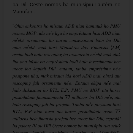
ba Díli Oeste nomos ba munisípiu Lautém no
Manufahi.
“𝑂ℎ𝑖𝑛 𝑒𝑛𝑘𝑜𝑛𝑡𝑟𝑢 ℎ𝑜 𝑚𝑖𝑠𝑎𝑢𝑛 𝐴𝐷𝐵 𝑛𝑖𝑎𝑛 ℎ𝑎𝑚𝑢𝑡𝑢𝑘 ℎ𝑜 𝑃𝑀𝑈
𝑛𝑜𝑚𝑜𝑠 𝑀𝑂𝑃, 𝑖𝑑𝑎 𝑛𝑒’𝑒 𝑙𝑖𝑔𝑎 ℎ𝑜 𝑒𝑚𝑝𝑟𝑒́𝑠𝑡𝑖𝑚𝑢 ℎ𝑜𝑠𝑖 𝐴𝐷𝐵 𝑛𝑖𝑎𝑛
𝑛𝑒’𝑒𝑏𝑒́ 𝑜𝑟𝑠𝑎𝑚𝑒𝑛𝑡𝑢 ℎ𝑜 𝑛𝑎𝑟𝑎𝑛 𝑐𝑜𝑛𝑠𝑒𝑠𝑠𝑖𝑜𝑛𝑎𝑙 𝑙𝑜𝑎𝑛 𝑏𝑎 𝐷𝑖́𝑙𝑖
𝑛𝑖𝑎𝑛 𝑛𝑒’𝑒𝑏𝑒́ 𝑚𝑎𝑘 ℎ𝑜𝑠𝑖 𝑀𝑖𝑛𝑖𝑠𝑡𝑒́𝑟𝑖𝑢 𝑑𝑎𝑠 𝐹𝑖𝑛𝑎𝑛𝑠𝑎𝑠 (𝐹𝑀)
𝑎𝑠𝑒𝑖𝑡𝑎 ℎ𝑜𝑑𝑖 ℎ𝑎𝑙𝑜 𝑟𝑒𝑠𝑐𝑜𝑝𝑖𝑛𝑔 𝑏𝑎 𝑜𝑟𝑠𝑎𝑚𝑒𝑛𝑡𝑢 𝑛𝑒’𝑒𝑏𝑒́ 𝑚𝑎𝑘 𝑢𝑙𝑢𝑘
𝑖ℎ𝑎 𝑜𝑛𝑎 𝑖𝑛𝑖́𝑠𝑖𝑢 𝑏𝑎 𝑒𝑚𝑝𝑟𝑒́𝑠𝑡𝑖𝑚𝑢 ℎ𝑜𝑑𝑖 ℎ𝑎𝑙𝑜 𝑖𝑛𝑣𝑒𝑠𝑡𝑖𝑚𝑒𝑛𝑡𝑢 𝑏𝑒𝑒
𝑚𝑜𝑜𝑠 𝑖ℎ𝑎 𝑘𝑎𝑝𝑖𝑡𝑎́𝑙 𝐷𝑖́𝑙𝑖. 𝑒𝑛𝑡𝑎𝑢𝑛, 𝑡𝑎𝑛𝑏𝑎 𝑒𝑚𝑝𝑟𝑒́𝑠𝑡𝑖𝑚𝑢 𝑛𝑒’𝑒
𝑝𝑜𝑠𝑡𝑝𝑜𝑛𝑒 𝑡𝑖ℎ𝑎, 𝑚𝑎𝑘 𝑚𝑖𝑠𝑎𝑢𝑛 𝑖𝑑𝑎 ℎ𝑜𝑠𝑖 𝐴𝐷𝐵 𝑚𝑎𝑖, 𝑜𝑖𝑛𝑠𝑎́ 𝑎𝑡𝑢
𝑟𝑒𝑠𝑐𝑜𝑝𝑖𝑛𝑔 𝑓𝑎𝑙𝑖 𝑜𝑟𝑠𝑎𝑚𝑒𝑛𝑡𝑢 𝑛𝑒’𝑒. 𝐸𝑛𝑡𝑎𝑢𝑛 𝑒𝑘𝑖𝑝𝑎 𝑛𝑒’𝑒 𝑚𝑎𝑖
ℎ𝑎𝑙𝑜 𝑑𝑖𝑠𝑘𝑢𝑠𝑎𝑢𝑛 ℎ𝑜 𝐵𝑇𝐿, 𝐸.𝑃, 𝑃𝑀𝑈 𝑛𝑜 𝑀𝑂𝑃 𝑎𝑡𝑢 ℎ𝑎𝑟𝑒𝑒
𝑝𝑜𝑠𝑖𝑏𝑖𝑙𝑖𝑑𝑎𝑑𝑒 𝑓𝑖𝑛𝑎𝑛𝑠𝑖𝑎𝑚𝑒𝑛𝑡𝑢 77 𝑚𝑖𝑙𝑙𝑜𝑒𝑛𝑠 𝑏𝑎 𝐷𝑖́𝑙𝑖 𝑛𝑒’𝑒, 𝑎𝑡𝑢
ℎ𝑎𝑙𝑜 𝑟𝑒𝑠𝑐𝑜𝑝𝑖𝑛𝑔 𝑓𝑎𝑙𝑖 𝑏𝑎 𝑝𝑟𝑜𝑗𝑒𝑡𝑢. 𝑇𝑎𝑛𝑏𝑎 𝑛𝑒’𝑒 𝑝𝑜𝑧𝑖𝑠𝑎𝑢𝑛 ℎ𝑜𝑠𝑖
𝐵𝑇𝐿, 𝐸.𝑃 𝑛𝑖𝑎𝑛 ℎ𝑢𝑠𝑢 𝑎𝑡𝑢 ℎ𝑎𝑟𝑒𝑒 𝑝𝑜𝑠𝑖𝑏𝑖𝑙𝑖𝑑𝑎𝑑𝑒 𝑜𝑠𝑎𝑛 77
𝑚𝑖𝑙𝑙𝑜𝑒𝑛𝑠 𝑏𝑒𝑙𝑒 𝑓𝑖𝑛𝑎𝑛𝑠𝑖𝑎 𝑝𝑟𝑜𝑗𝑒𝑡𝑢 𝑏𝑒𝑒 𝑚𝑜𝑜𝑠 𝑖ℎ𝑎 𝐷𝑖́𝑙𝑖, 𝑒𝑠𝑝𝑒𝑠𝑖𝑎́𝑙
𝑏𝑎 𝑝𝑎𝑘𝑜𝑡𝑒 𝐼𝐼𝐼 𝑜𝑢 𝐷𝑖́𝑙𝑖 𝑂𝑒𝑠𝑡𝑒 𝑛𝑜𝑚𝑜𝑠 𝑏𝑎 𝑚𝑢𝑛𝑖𝑠𝑖́𝑝𝑖𝑢 𝑟𝑢𝑎 𝑠𝑒𝑙𝑢𝑘
ℎ𝑎𝑛𝑒𝑠𝑎𝑛 𝑘𝑎𝑝𝑖𝑡𝑎́𝑙 𝑚𝑢𝑛𝑖𝑠𝑖́𝑝𝑖𝑢 𝐿𝑎𝑢𝑡𝑒́𝑚 𝑛𝑜 𝑀𝑎𝑛𝑢𝑓𝑎ℎ𝑖”,