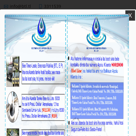
info@btl.tl
3311539
Customer Support: 8002000
X
BTL,E.P
NEWS