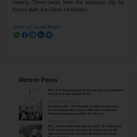
nune’e, Timor-Leste bele iha vizasaun ida ba
futuru dam iha Gleno no Railaco.
Share on Social Media:
Recent Posts
BTL, E.P Responsável ba Seremónia Içar Bandeira
iha Inísiu Fulan Agostu 2026
August-05-2026
Ezekutivu BTL, E.P Orienta atu Mellora Servisu
Fornesimentu Bee, Hasa’e Reseita no Finaliza
Projetu Kanalizasaun Bee iha PA sira
August-05-2026
BTL, E.P ho MOP hamutuk ho EDTL, E.P,Observa
Fatin preparasaun beemos ba Selebrasaun 20
Agostu tinan 2026 iha foho Matabian Hun area