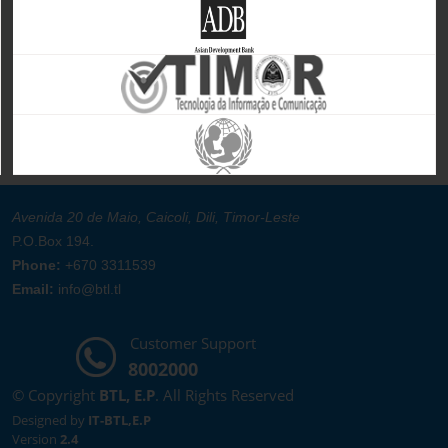
Avenida 20 de Maio, Caicoli, Dili, Timor-Leste
P.O.Box 194.
Phone:
+670 3311539
Email:
info@btl.tl
Customer Support
8002000
© Copyright
BTL, E.P
. All Rights Reserved
Designed by
IT-BTL,E.P
Version
2.4