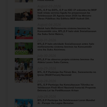
Postu Kelekai.
August-03-2026
BTL, E.P ho EDTL, E.P no IGE I.P enkontru ho MOP
hodi relata servisu ligadu ho preparasaun ba
Selebrasaun 20 Agostu tinan 2026 ba Ministro
Obras Públikas iha Edifisiu MOP Kaikoli Dili.
August-04-2026
Molok halo Melloramentu sistema beemos ba
Konsumidór sira, BTL,E.P halo uluk Sosializasaun
iha Suku Seloi Malere,
July-31-2026
BTL,E.P halo atividade Sosializasaun antes halo
melloramentu sistema beemos ba Konsumidór
sira iha Suku Aisirimou.
July-30-2026
BTL,E.P ba observa projetu sistema beemos iha
Aldeia Lases Suku Camea.
July-29-2026
BTL, E.P Partisipa iha Fórum Bee, Saneamentu no
Ijiene (𝑊𝐴𝑆𝐻 Forum) Nasionál
July-28-2026
BTL, E.P Partisipa iha Konsultasaun Téknika no
Validasaun Finál Nível Nasionál kona-bá Proposta
Dekretu Lei ba Fortifikasaun Ai-han
July-28-2026
BTL,E.P Partisipa iha Selebrasaun Loron Mundial
Ai - Parapa iha Lagoa Bemalae.