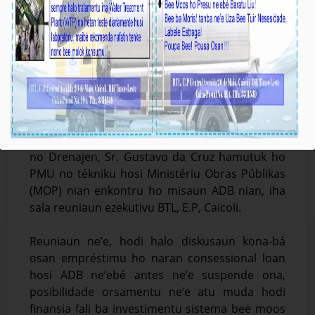
BTL, E.P-MOP-PMU Halo Diskusaun ho Misaun
ADB kona-bá Empréstimu ba Setór Bee
Média_BTL, E.P
October-22-2024
Díli, 22/10/2024. Vise-Prezidente Komisaun
Ezekutiva (KE) Bee Timor-Leste Empreza Públika
(BTL, EP) ba Asuntu Sistema Bee, Saneamentu
no Drenajen, Sr. Gustavo da Cruz hamutuk ho
PMU no tékniku hosi Ministériu Obras Públikas
(MOP) nian enkontru ho misaun ADB nian, iha
sala reuniaun ezekutivu BTL, E.P, Caicoli.
Reuniaun ne’e, hodi halo diskusaun kona-bá
osan empréstimu ho naran consessional loan
hosi ADB ne’ebé antes ne’e suspende ona,
posibilidade orsamentu ne’e atu muda hodi
finansia fali ba investimentu sistema bee moos