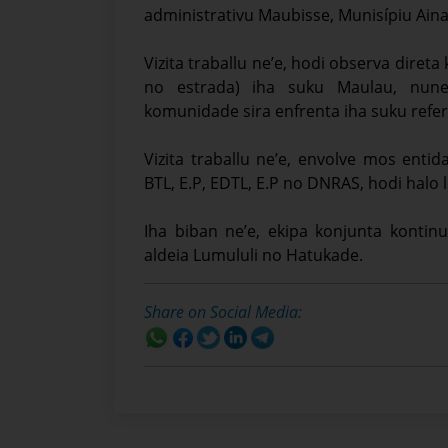
administrativu Maubisse, Munisípiu Aina
Vizita traballu ne’e, hodi observa direta
no estrada) iha suku Maulau, nun
komunidade sira enfrenta iha suku refer
Vizita traballu ne’e, envolve mos enti
BTL, E.P, EDTL, E.P no DNRAS, hodi halo
Iha biban ne’e, ekipa konjunta kontin
aldeia Lumululi no Hatukade.
Share on Social Media: