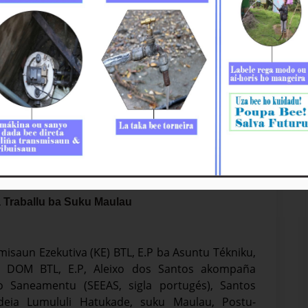
 Traballu ba Suku Maulau
zidente Komisaun Ezekutiva (KE) BTL, E.P ba Asuntu Tékniku,
ór DOM BTL, E.P, Aleixo dos Santos akompaña
no Saneamentu (SEEAS, sigla portugés), Santos
ldeia Lumululi Hatukade, suku Maulau, Postu-