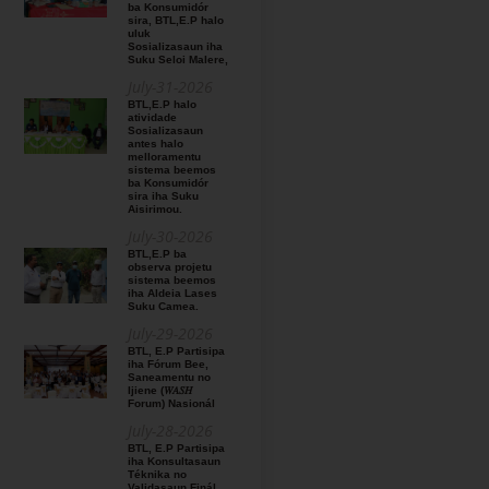
ba Konsumidór
sira, BTL,E.P halo
uluk
Sosializasaun iha
Suku Seloi Malere,
July-31-2026
BTL,E.P halo
atividade
Sosializasaun
antes halo
melloramentu
sistema beemos
ba Konsumidór
sira iha Suku
Aisirimou.
July-30-2026
BTL,E.P ba
observa projetu
sistema beemos
iha Aldeia Lases
Suku Camea.
July-29-2026
BTL, E.P Partisipa
iha Fórum Bee,
Saneamentu no
Ijiene (𝑊𝐴𝑆𝐻
Forum) Nasionál
July-28-2026
BTL, E.P Partisipa
iha Konsultasaun
Téknika no
Validasaun Finál