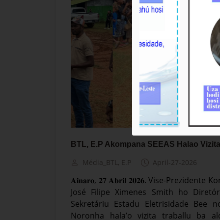
BTL, E.P Akompana SEEAS Halao Vizita
Média_BTL, E.P
April-27-2026
𝐀𝐢𝐧𝐚𝐫𝐨, 𝟐𝟕 𝐀𝐛𝐫𝐢𝐥 𝟐𝟎𝟐𝟔. Vise-Pre
José Filipe Ximenes Smith ho Diret
Sekretáriu Estadu Eletrisidade Bee 
Noronha hala’o vizita traballu ba a