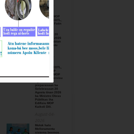
August-05-
2026
BTL, E.P ho MOP
hamutuk ho EDTL,
E.P,Observa Fatin
preparasaun
beemos ba
Selebrasaun 20
Agostu tinan 2026
iha foho Matabian
Hun area Postu
Kelekai.
August-03-
2026
BTL, E.P ho EDTL,
E.P no IGE I.P
enkontru ho MOP
hodi relata servisu
ligadu ho
preparasaun ba
Selebrasaun 20
Agostu tinan 2026
ba Ministro Obras
Públikas iha
Edifisiu MOP
Kaikoli Dili.
August-04-
2026
Molok halo
Melloramentu
sistema beemos