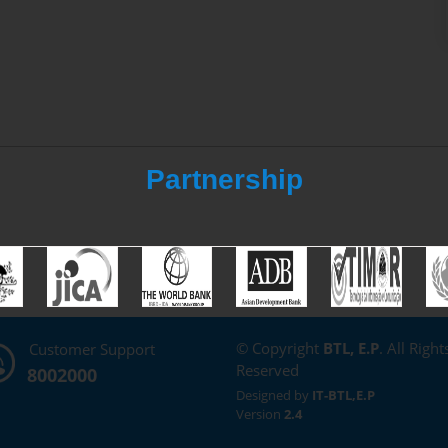
Partnership
© Copyright
BTL, E.P
. All Right
Customer Support
Reserved
8002000
Designed by
IT-BTL,E.P
Version
2.4