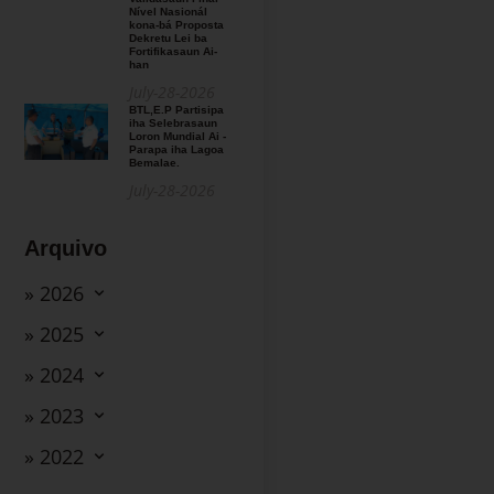
Nível Nasionál
kona-bá Proposta
Dekretu Lei ba
Fortifikasaun Ai-
han
July-28-2026
BTL,E.P Partisipa
iha Selebrasaun
Loron Mundial Ai -
Parapa iha Lagoa
Bemalae.
July-28-2026
Arquivo
» 2026
» 2025
» 2024
» 2023
» 2022