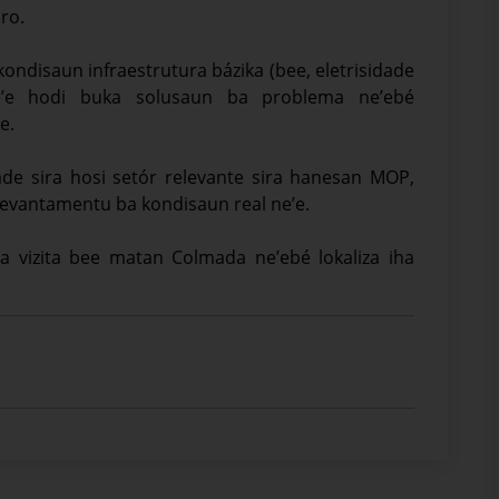
ro.
 kondisaun infraestrutura bázika (bee, eletrisidade
e’e hodi buka solusaun ba problema ne’ebé
e.
dade sira hosi setór relevante sira hanesan MOP,
 levantamentu ba kondisaun real ne’e.
ua vizita bee matan Colmada ne’ebé lokaliza iha