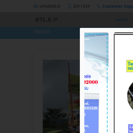
info@btl.tl
3311539
Customer Supp
BTL,E.P
HOME
NEWS