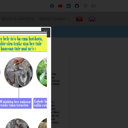
BOOKS & REPORTS
DEPARTAMENT
X
Recent Posts
BTL, E.P
Responsável ba
Seremónia Içar
Bandeira iha Inísiu
Fulan Agostu 2026
August-05-
2026
Ezekutivu BTL,
E.P Orienta atu
Mellora Servisu
Fornesimentu Bee,
Hasa’e Reseita no
Finaliza Projetu
Kanalizasaun Bee
iha PA sira