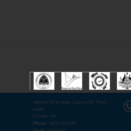
Avenida 20 de Maio, Caicoli, Dili, Timor-
Leste
P.O.Box 194.
Phone:
+670 3311539
Email:
info@btl.tl