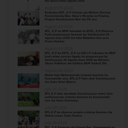
iha Inísiu Fulan Agostu 2026
August-05-2026
Ezekutivu BTL, E.P Orienta atu Mellora Servisu
Fornesimentu Bee, Hasa’e Reseita no Finaliza
Projetu Kanalizasaun Bee iha PA sira
August-05-2026
BTL, E.P ho MOP hamutuk ho EDTL, E.P,Observa
Fatin preparasaun beemos ba Selebrasaun 20
Agostu tinan 2026 iha foho Matabian Hun area
Postu Kelekai.
August-03-2026
BTL, E.P ho EDTL, E.P no IGE I.P enkontru ho MOP
hodi relata servisu ligadu ho preparasaun ba
Selebrasaun 20 Agostu tinan 2026 ba Ministro
Obras Públikas iha Edifisiu MOP Kaikoli Dili.
August-04-2026
Molok halo Melloramentu sistema beemos ba
Konsumidór sira, BTL,E.P halo uluk Sosializasaun
iha Suku Seloi Malere,
July-31-2026
BTL,E.P halo atividade Sosializasaun antes halo
melloramentu sistema beemos ba Konsumidór
sira iha Suku Aisirimou.
July-30-2026
BTL,E.P ba observa projetu sistema beemos iha
Aldeia Lases Suku Camea.
July-29-2026
BTL, E.P Partisipa iha Fórum Bee, Saneamentu no