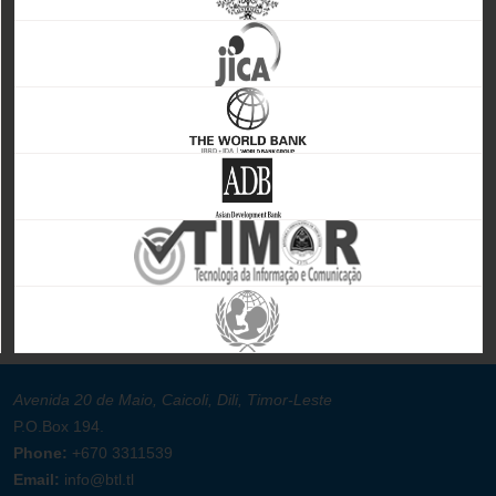
Avenida 20 de Maio, Caicoli, Dili, Timor-Leste
P.O.Box 194.
Phone:
+670 3311539
Email:
info@btl.tl