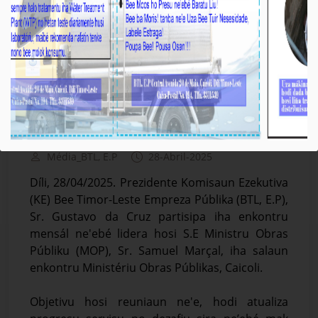
Prezidente KE BTL, E.P Partisipa iha Enkontru
Mensál ho S.E MOP
Média_BTL, E.P
28-Abril-2025
Díli, 28/04/2025. Prezidente Komisaun Ezekutiva
(KE) Bee Timor-Leste Empreza Públika (BTL, E.P),
Sr. Gustavo da Cruz partisipa iha enkontru
mensál ne'ebé lidera hosi S.E Ministru Obras
Públiku (MOP), Sr. Samuel Marçal, iha salaun
enkontru Ministériu Obras Públikas, Caicoli.
Objetivu hosi reuniaun ne'e, hodi atualiza