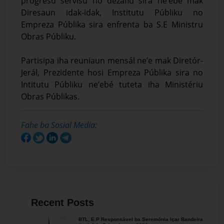
progresu servisu no dezafiu sira ne’ebé mak
Diresaun idak-idak, Institutu Públiku no
Empreza Públika sira enfrenta ba S.E Ministru
Obras Públiku.
Partisipa iha reuniaun mensál ne’e mak Diretór-
Jerál, Prezidente hosi Empreza Públika sira no
Intitutu Públiku ne’ebé tuteta iha Ministériu
Obras Públikas.
Fahe ba Sosial Media:
Recent Posts
BTL, E.P Responsável ba Seremónia Içar Bandeira