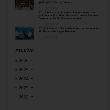
Ijiene (𝑊𝐴𝑆𝐻 Forum) Nasionál
July-28-2026
BTL, E.P Partisipa iha Konsultasaun Téknika no
Validasaun Finál Nível Nasionál kona-bá Proposta
Dekretu Lei ba Fortifikasaun Ai-han
July-28-2026
BTL,E.P Partisipa iha Selebrasaun Loron Mundial
Ai - Parapa iha Lagoa Bemalae.
July-28-2026
Arquivo
» 2026
» 2025
» 2024
» 2023
» 2022