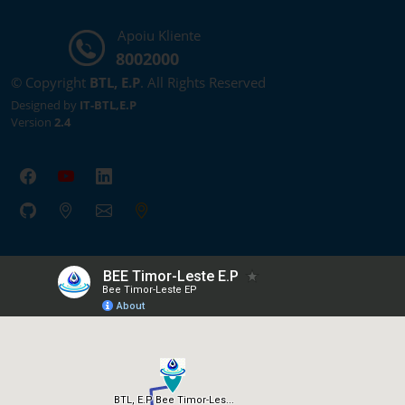
Apoiu Kliente
8002000
© Copyright
BTL, E.P
. All Rights Reserved
Designed by
IT-BTL,E.P
Version
2.4