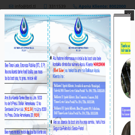
info@btl.tl
3311539
Apoiu Kliente: 8002000
X
BTL,E.P
Nutisia