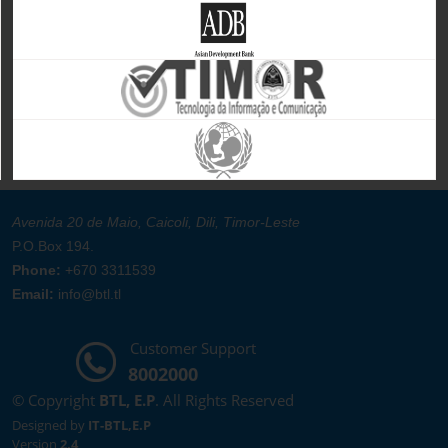
Avenida 20 de Maio, Caicoli, Dili, Timor-Leste
P.O.Box 194.
Phone:
+670 3311539
Email:
info@btl.tl
Customer Support
8002000
© Copyright
BTL, E.P
. All Rights Reserved
Designed by
IT-BTL,E.P
Version
2.4