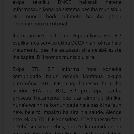
ekipa tékniku DNOE hakarak hatene
informasaun kona-bá sistema bee iha munisípiu
Díli, nune’e hodi submete ba iha planu
ordenamentu territorial.
Iha biban ne’e, Jestór no ekipa téknika BTL, E.P
esplika mos servisu ekipa DCQA nian, oinsá halo
tratamentu bee iha estasaun sira ne’ebé eziste
iha kapitál Díli nomos munisípiu sira.
Ekipa BTL, E.P informa mos kona-bá
komunidade balun ne’ebé kontinua okupa
patrimónia BTL, E.P nian, hanesan hela iha
aredór ETA no BTL, E.P preokupa, tanba
prosesu tratamentu bee uza aimoruk kímiku,
nune’e wainhira komunidade hela besik iha fatin
ne’e, bele fó impaktu ba sira nia saúde. Alende
ne’e, ekipa BTL, E.P konsidera, ETA hanesan fatin
ne’ebé sensitive tebes, nune’e komunidade ou
ema ne’ebé la’ós tékniku BTL, E.P nian, labele