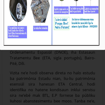
BTL, E.P: DNOE Vizita no Observa Direta ETA
Central iha Bairo-Pité
Média_BTL, E.P
February-05-2024
Díli, 05/02/2024, iha loron 02 fulan ne’e, Jestór
no ekipa hosi Departamentu Kontrolu
Kualidade no Ambiente (DCQA, sigla portugés)
Bee Timor-Leste, Empreza Públika (BTL, E.P)
simu vizita ekipa tékniku hosi Diresaun Nasionál
Ordenamentu Espasiál (DNOE), iha Estasaun
Tratamentu Bee (ETA, sigla portugés), Bairo-
Pité, Díli.
Vizita ne’e hodi observa direta no halo estudu
ba patrimónia Estadu nian, liu-liu patrimónia
esensiál sira hanesan ETA Central, hodi
identifika no hatene kondisaun inklui servisu
sira ne’ebé mak BTL, E.P fornese ba públiku
liuhosi abanstesimentu bee moos. Tanba ne’e,