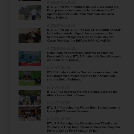
August-05-2026
BTL, E.P ho MOP hamutuk ho EDTL, E.P,Observa
Fatin preparasaun beemos ba Selebrasaun 20
Agostu tinan 2026 iha foho Matabian Hun area
Postu Kelekai.
August-03-2026
BTL, E.P ho EDTL, E.P no IGE I.P enkontru ho MOP
hodi relata servisu ligadu ho preparasaun ba
Selebrasaun 20 Agostu tinan 2026 ba Ministro
Obras Públikas iha Edifisiu MOP Kaikoli Dili.
August-04-2026
Molok halo Melloramentu sistema beemos ba
Konsumidór sira, BTL,E.P halo uluk Sosializasaun
iha Suku Seloi Malere,
July-31-2026
BTL,E.P halo atividade Sosializasaun antes halo
melloramentu sistema beemos ba Konsumidór
sira iha Suku Aisirimou.
July-30-2026
BTL,E.P ba observa projetu sistema beemos iha
Aldeia Lases Suku Camea.
July-29-2026
BTL, E.P Partisipa iha Fórum Bee, Saneamentu no
Ijiene (𝑊𝐴𝑆𝐻 Forum) Nasionál
July-28-2026
BTL, E.P Partisipa iha Konsultasaun Téknika no
Validasaun Finál Nível Nasionál kona-bá Proposta
Dekretu Lei ba Fortifikasaun Ai-han