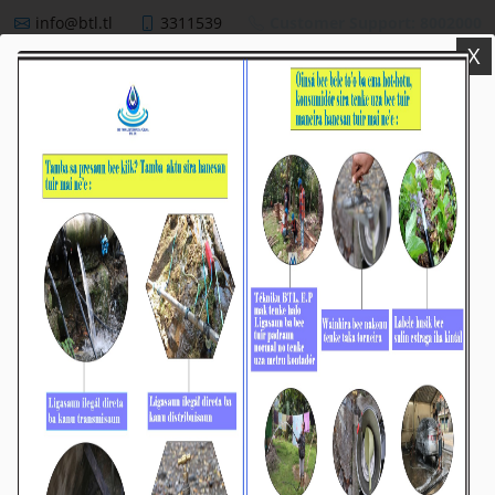
info@btl.tl
3311539
Customer Support: 8002000
X
BTL,E.P
NEWS